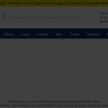
ite* en Relais et en Magasin ainsi que la Livraison Domicile offe
Servic
04 99 
(9h30
Silure
Coup
Feeder
Mer
Truite
Mouche
Bienvenue dans l'univers pêche du carnassier de votre site Pacific Pêche.
naturel
... Que votre poisson de prédilection soit : la
truite
, le
sandre
, le
brochet
, la
p