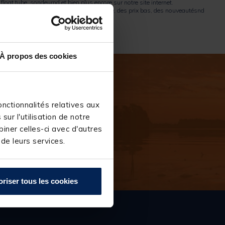
,
float tube
,
sondeur
nd et bien plus encore sur notre site internet.
tube ? Un large choix de produits de marque, des prix bas, des nouveautésnd
À propos des cookies
nctionnalités relatives aux
ur l'utilisation de notre
iner celles-ci avec d'autres
 de leurs services.
S''INSCRIRE
oriser tous les cookies