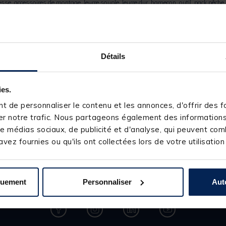
tresse, accessoires de montage,
leurre souple, leurre dur
, hameçon, outil, pack pêche
et casting, ou moulinet spinning ? Silure record ? En bateau, du bord ou en float 
dédiés à la pêche des carnassiers sont disponibles.
Voir plus
Détails
Inscrivez-vous à notre newsletter
ies.
 de personnaliser le contenu et les annonces, d'offrir des fo
Gardez le fil, suivez-nous !
r notre trafic. Nous partageons également des informations s
ail
e médias sociaux, de publicité et d'analyse, qui peuvent comb
vez fournies ou qu'ils ont collectées lors de votre utilisation
quement
Personnaliser
Aut