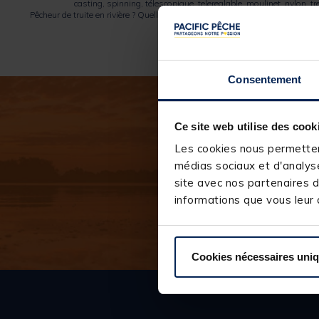
casting, spinning, télescopique, telereglable, moulinet, nylon, 
Pêcheur de truite en rivière ? Quelle canne acheter ?
Brochet au leurre ?
Moulin
Consentement
Ce site web utilise des cook
Les cookies nous permettent
médias sociaux et d'analyse
* Em
site avec nos partenaires d
informations que vous leur a
Cookies nécessaires uni