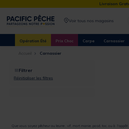
Livraison Gratu
Voir tous nos magasins
Opération Été
Prix Choc
Carpe
Carnassier
Accueil
Carnassier
Filtrer
Réinitialiser les filtres
Que vous soyez
pêcheur au leurre
,
vif
,
mort manie
, posé,
toc
, ou à l'
appât 