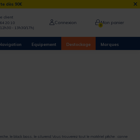
×
rte dès 90€
e client
Connexion
Mon panier
64 20 10
0
/12h30 - 13h30/17h)
Navigation
Equipement
Destockage
Marques
erche
, le
black bass
, le
silure
nd Vous trouverez tout le matériel pêche : canne