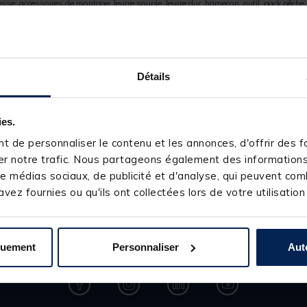
tresse, accessoires de montage,
leurre souple, leurre dur
, hameçon, outil, pack pêche
et casting, ou moulinet spinning ? Silure record ? En bateau, du bord ou en float 
dédiés à la pêche des carnassiers sont disponibles.
Voir plus
Détails
Inscrivez-vous à notre newsletter
ies.
 de personnaliser le contenu et les annonces, d'offrir des fo
Gardez le fil, suivez-nous !
r notre trafic. Nous partageons également des informations s
ail
e médias sociaux, de publicité et d'analyse, qui peuvent comb
vez fournies ou qu'ils ont collectées lors de votre utilisation
quement
Personnaliser
Aut