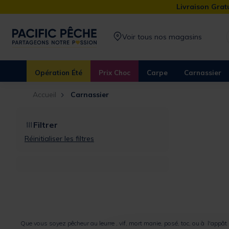
Livraison Gratu
Voir tous nos magasins
Opération Été
Prix Choc
Carpe
Carnassier
Accueil
Carnassier
Filtrer
Réinitialiser les filtres
Que vous soyez
pêcheur au leurre
,
vif
,
mort manie
, posé,
toc
, ou à l'
appât 