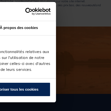
,
float tube
,
sondeur
nd et bien plus encore sur notre site internet.
tube ? Un large choix de produits de marque, des prix bas, des nouveautésnd
À propos des cookies
nctionnalités relatives aux
ur l'utilisation de notre
iner celles-ci avec d'autres
 de leurs services.
S''INSCRIRE
oriser tous les cookies