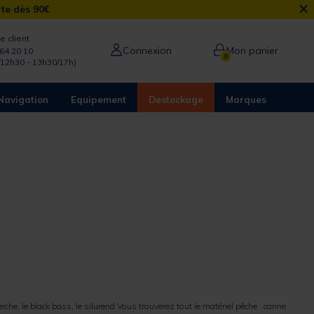
×
rte dès 90€
e client
Connexion
Mon panier
64 20 10
0
/12h30 - 13h30/17h)
Navigation
Equipement
Destockage
Marques
erche
, le
black bass
, le
silure
nd Vous trouverez tout le matériel pêche : canne