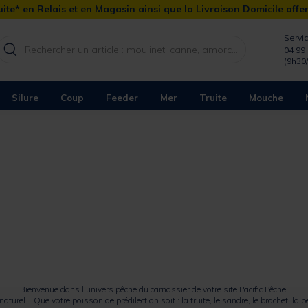
ite* en Relais et en Magasin ainsi que la Livraison Domicile offe
Servic
04 99 
(9h30
Silure
Coup
Feeder
Mer
Truite
Mouche
Bienvenue dans l'univers pêche du carnassier de votre site Pacific Pêche.
naturel
... Que votre poisson de prédilection soit : la
truite
, le
sandre
, le
brochet
, la
p