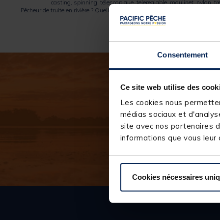
casting, spinning, télescopique, telereglable, moulinet, nylon, 
Pêcheur de truite en rivière ? Quelle canne acheter ?
Brochet au leurre ?
Moulin
Consentement
Ce site web utilise des cook
Les cookies nous permettent
médias sociaux et d'analyse
* Em
site avec nos partenaires d
informations que vous leur a
Cookies nécessaires uni