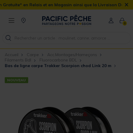
×
elais et en Magasin ainsi que la Livraison Domicile offerte dès 90
0
Accueil
Carpe
Acc.Montages/Hameçons
Filaments Bdl
Fluorocarbone BDL
Bas de ligne carpe Trakker Scorpion chod Link 20 m
NOUVEAU