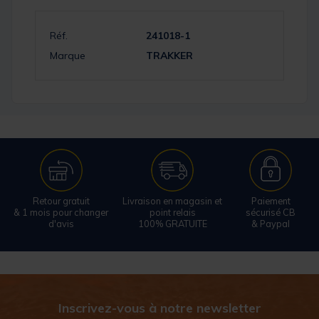
Réf.
241018-1
Marque
TRAKKER
Retour gratuit
Livraison en magasin et
Paiement
& 1 mois pour changer
point relais
sécurisé CB
d'avis
100% GRATUITE
& Paypal
Inscrivez-vous à notre newsletter