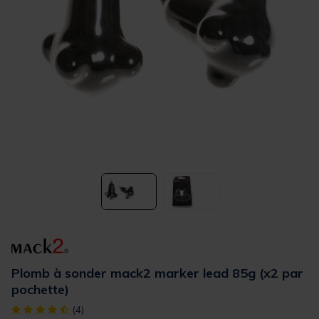
Plomb à sonder mack2 marker lead 85g (x2 par
pochette)
[object Object] out of 5 Customer Rating
(4)