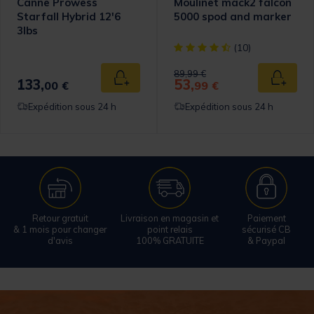
Canne Prowess
Moulinet mack2 falcon
Starfall Hybrid 12'6
5000 spod and marker
3lbs
[object Object] out of 5 Cust
(10)
Price reduced from
to
89,99 €
133,
53,
Ajouter au panier
Ajouter
00 €
99 €
Expédition sous 24 h
Expédition sous 24 h
Retour gratuit
Livraison en magasin et
Paiement
& 1 mois pour changer
point relais
sécurisé CB
d'avis
100% GRATUITE
& Paypal