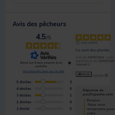
Avis des pêcheurs
4.5
/
5
Avis vérifié
Ce sont des plombs …
Avis du
18/05/2026
, suite
expérience du
16/04/2026
Basé sur
4
avis soumis à un
Samuel C.
contrôle
Voir tous les avis sur ce site
Utile
(0)
Signaler
5
étoiles
3
4
étoiles
0
Réponse de
pacificpeche.com
3
étoiles
1
Bonjour,

2
étoiles
0
 Nous vous 
1
étoile
0
remercions pour 
votre 