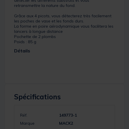
détecter les différents substrats et vous
retransmettre la nature du fond.
Grâce aux 4 picots, vous détecterez très facilement
les poches de vase et les fonds durs.
La forme en poire aérodynamique vous facilitera les
lancers à longue distance
Pochette de 2 plombs
Poids : 85 g
Détails
Spécifications
Réf.
149773-1
Marque
MACK2