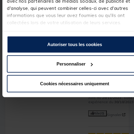
avec nos partenaires de médias sociaux, de publicité et
pacificpeche.com
d'analyse, qui peuvent combiner celles-ci avec d'autres
Bonjour,

informations que vous leur avez fournies ou qu'ils ont
Merci beaucoup 
collectées lors de votre utilisation de leurs services.
de votre note et 
votre 
commentaire.

Autoriser tous les cookies
L’équipe Pacific 
Pêche
Personnaliser
Avis vérifié
Cookies nécessaires uniquement
Pas encore utilisé
Avis du
29/11/2023
, suite
expérience du
30/10/2023
Utile
(0)
Signaler