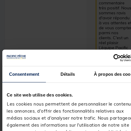
commentaire 
très positif. Nous
sommes ravis 
d'avoir répondu 
à vos attentes et
de vous compter
parmi nos 
clients. C'est un 
réel plaisir.

L’équipe Pacific 
Pêche
Consentement
Détails
À propos des coo
Avis vérifié
Nikel
Ce site web utilise des cookies.
Avis du
20/01/2025
, suite
expérience du
23/12/2024
Les cookies nous permettent de personnaliser le contenu
les annonces, d'offrir des fonctionnalités relatives aux
Utile
(1)
Signaler
médias sociaux et d'analyser notre trafic. Nous partageo
également des informations sur l'utilisation de notre site
Réponse de