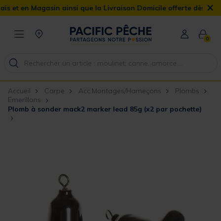
×
n Magasin ainsi que la Livraison Domicile offerte dès 90€
0
Accueil
Carpe
Acc.Montages/Hameçons
Plombs
Emerillons
Plomb à sonder mack2 marker lead 85g (x2 par pochette)