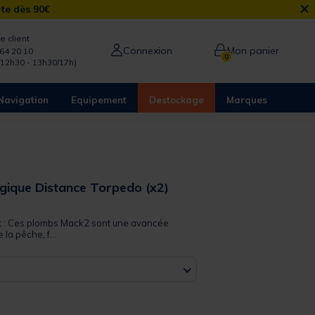
×
rte dès 90€
e client
Connexion
Mon panier
64 20 10
0
/12h30 - 13h30/17h)
Navigation
Equipement
Destockage
Marques
gique Distance Torpedo (x2)
 out of 5 Customer Rating
it : Ces plombs Mack2 sont une avancée
la pêche, f...