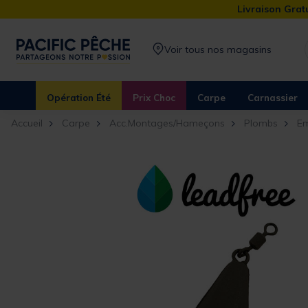
Livraison Gratu
Voir tous nos magasins
Opération Été
Prix Choc
Carpe
Carnassier
Accueil
Carpe
Acc.Montages/Hameçons
Plombs
Em