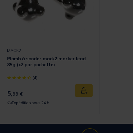
MACK2
Plomb à sonder mack2 marker lead
85g (x2 par pochette)
[object Object] out of 5 Customer Rating
(4)
5,
Ajouter au panier
99 €
Expédition sous 24 h