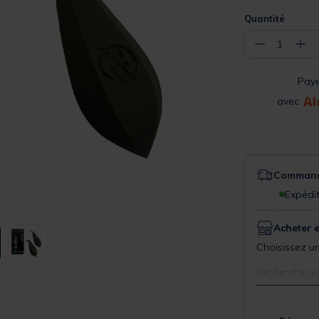
Quantité
−
+
1
Pay
avec
Commande
Expédit
Acheter 
Choisissez un
Rechercher v