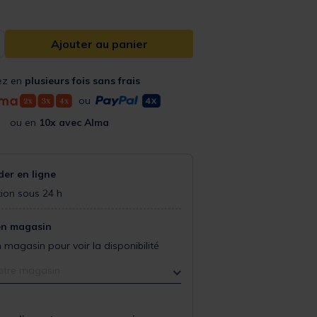
Ajouter au panier
ez en
plusieurs fois sans frais
ou
ou en
10x avec Alma
r en ligne
ion sous 24 h
en magasin
 magasin pour voir la disponibilité
otre magasin