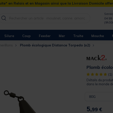
ite* en Relais et en Magasin ainsi que la Livraison Domicile offe
Servic
04 99 
(9h30
Silure
Coup
Feeder
Mer
Truite
Mouche
erillons
Plomb écologique Distance Torpedo (x2)
Plomb écolo
[object Object]
(1)
Détails du produ
dans le monde de 
80G
5,
99 €