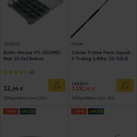
VERSUS
PENN
Boite Versus VS-3020ND-
Canne Traine Penn Squall
Noir 25.5x19x4cm
II Troling 1.68m, 20-50LB
[object Object] out of 5 Customer Rating
(6)
Price reduced from
to
149,00 €
12,
119,
Ajouter au panier
Ajout
99 €
20 €
Expédition sous 24 h
Expédition sous 24 h
-20%
-20%