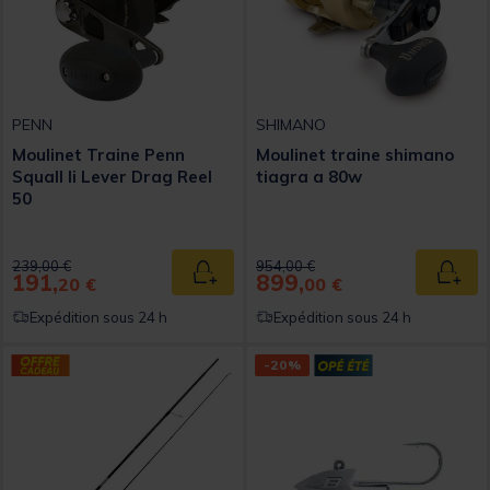
PENN
SHIMANO
Moulinet Traine Penn
Moulinet traine shimano
Squall Ii Lever Drag Reel
tiagra a 80w
50
Price reduced from
to
Price reduced from
to
239,00 €
954,00 €
191,
899,
Ajouter au panier
Ajout
20 €
00 €
Expédition sous 24 h
Expédition sous 24 h
-20%