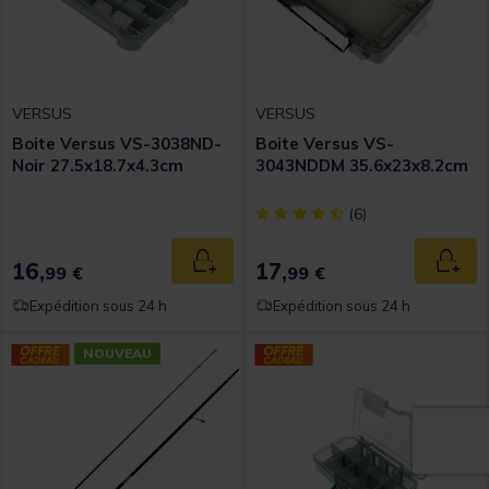
VERSUS
VERSUS
Boite Versus VS-3038ND-
Boite Versus VS-
Noir 27.5x18.7x4.3cm
3043NDDM 35.6x23x8.2cm
[object Object] out of 5 Custom
(6)
16,
17,
Ajouter au panier
Ajout
99 €
99 €
Expédition sous 24 h
Expédition sous 24 h
NOUVEAU