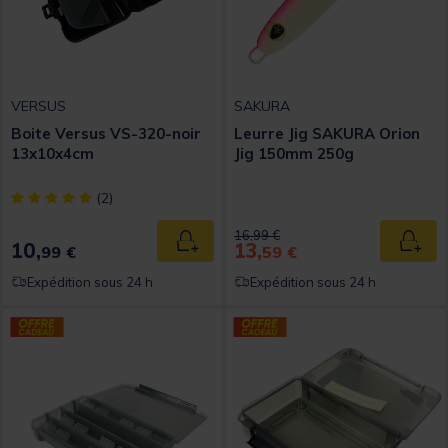
VERSUS
SAKURA
Boite Versus VS-320-noir
Leurre Jig SAKURA Orion
13x10x4cm
Jig 150mm 250g
[object Object] out of 5 Customer Rating
(2)
Price reduced from
to
16,99 €
10,
13,
Ajouter au panier
Ajout
99 €
59 €
Expédition sous 24 h
Expédition sous 24 h