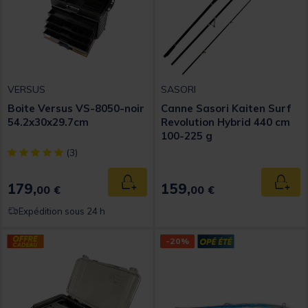
VERSUS
SASORI
Boite Versus VS-8050-noir
Canne Sasori Kaiten Surf
54.2x30x29.7cm
Revolution Hybrid 440 cm
100-225 g
[object Object] out of 5 Customer Rating
(3)
179,
159,
Ajouter au panier
Ajout
00 €
00 €
Expédition sous 24 h
-20%