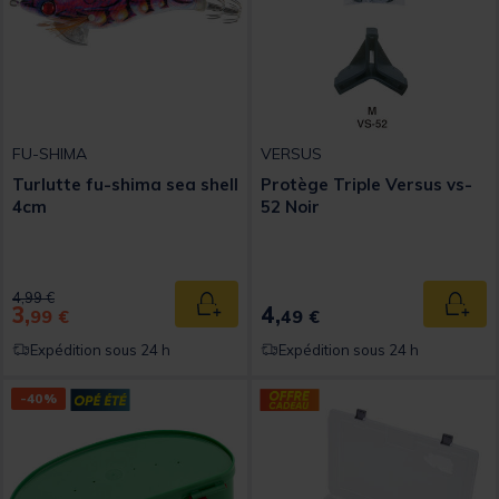
FU-SHIMA
VERSUS
Turlutte fu-shima sea shell
Protège Triple Versus vs-
4cm
52 Noir
Price reduced from
to
4,99 €
3,
4,
Ajouter au panier
Ajout
99 €
49 €
Expédition sous 24 h
Expédition sous 24 h
-40%