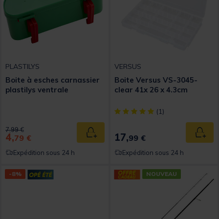
PLASTILYS
VERSUS
Boite à esches carnassier
Boite Versus VS-3045-
plastilys ventrale
clear 41x 26 x 4.3cm
[object Object] out of 5 Custom
(1)
Price reduced from
to
7,99 €
4,
17,
Ajouter au panier
Ajout
79 €
99 €
Expédition sous 24 h
Expédition sous 24 h
-8%
NOUVEAU