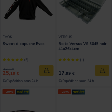
EVOK
VERSUS
Sweat à capuche Evok
Boite Versus VS 3045 noir
41x26x4cm
[object Object] out of 5 Customer Rating
[object Object] out of 5 Custom
(5)
(1)
Price reduced from
to
35,99 €
25,
17,
Ajouter au panier
Ajout
19 €
99 €
Expédition sous 24 h
Expédition sous 24 h
-20%
-20%