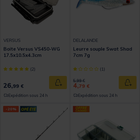
VERSUS
DELALANDE
Boite Versus VS450-WG
Leurre souple Swat Shad
17.5x10.5x4.3cm
7cm 7g
[object Object] out of 5 Customer Rating
[object Object] out of 5 Custom
(2)
(1)
Price reduced from
to
5,99 €
26,
4,
Ajouter au panier
Ajout
99 €
79 €
Expédition sous 24 h
Expédition sous 24 h
-20%