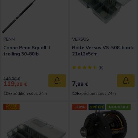
PENN
VERSUS
Canne Penn Squall II
Boite Versus VS-508-black
trolling 30-80lb
21x12x5cm
[object Object] out of 5 Custom
(6)
Price reduced from
to
149,00 €
119,
7,
Ajouter au panier
Ajout
20 €
99 €
Expédition sous 24 h
Expédition sous 24 h
-20%
NOUVEAU