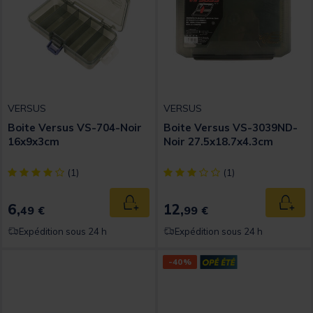
VERSUS
VERSUS
Boite Versus VS-704-Noir
Boite Versus VS-3039ND-
16x9x3cm
Noir 27.5x18.7x4.3cm
[object Object] out of 5 Customer Rating
[object Object] out of 5 Custom
(1)
(1)
6,
12,
Ajouter au panier
Ajout
49 €
99 €
Expédition sous 24 h
Expédition sous 24 h
-40%