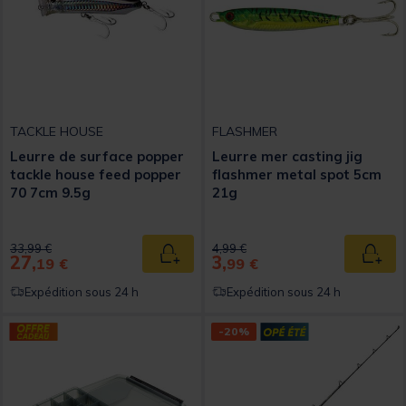
TACKLE HOUSE
FLASHMER
Leurre de surface popper
Leurre mer casting jig
tackle house feed popper
flashmer metal spot 5cm
70 7cm 9.5g
21g
Price reduced from
to
Price reduced from
to
33,99 €
4,99 €
27,
3,
Ajouter au panier
Ajout
19 €
99 €
Expédition sous 24 h
Expédition sous 24 h
-20%