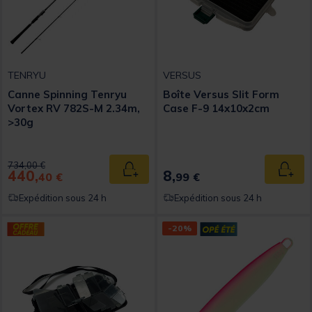
TENRYU
VERSUS
Canne Spinning Tenryu
Boîte Versus Slit Form
Vortex RV 782S-M 2.34m,
Case F-9 14x10x2cm
>30g
Price reduced from
to
734,00 €
440,
8,
Ajouter au panier
Ajout
40 €
99 €
Expédition sous 24 h
Expédition sous 24 h
-20%