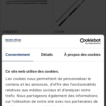
SHIMANO
EVOK
Canne Shimano Ultegra XR
Canne Evok Sealest 732 ML
Surf Tubular, 4,5m 250g
5-20 gr
Low Rider
Consentement
Détails
À propos des cookies
Price reduced from
to
424,00 €
389,
89,
Ajouter au panier
Ajout
00 €
99 €
Ce site web utilise des cookies.
Expédition sous 24 h
Les cookies nous permettent de personnaliser le
NOUVEAU
contenu et les annonces, d'offrir des fonctionnalités
relatives aux médias sociaux et d'analyser notre
trafic. Nous partageons également des informations
sur l'utilisation de notre site avec nos partenaires de