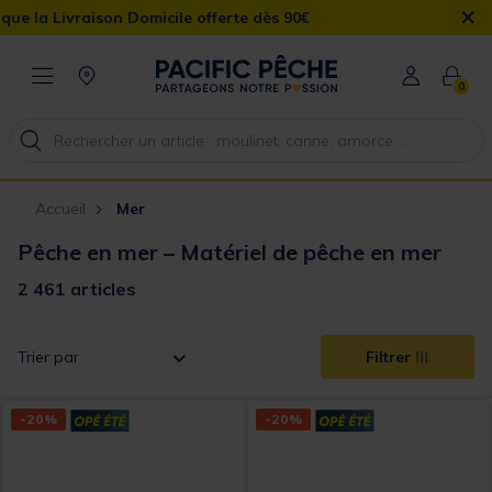
×
ile offerte dès 90€
0
Accueil
Mer
Pêche en mer – Matériel de pêche en mer
2 461 articles
Trier par
Filtrer
-20%
-20%