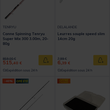
TENRYU
DELALANDE
Canne Spinning Tenryu
Leurres souple speed slim
Super Mix 300 3.00m, 20-
14cm 20g
80g
Price reduced from
to
Price reduced from
to
859,00 €
7,99 €
515,
6,
Ajouter au panier
Ajout
40 €
39 €
Expédition sous 24 h
Expédition sous 24 h
-40%