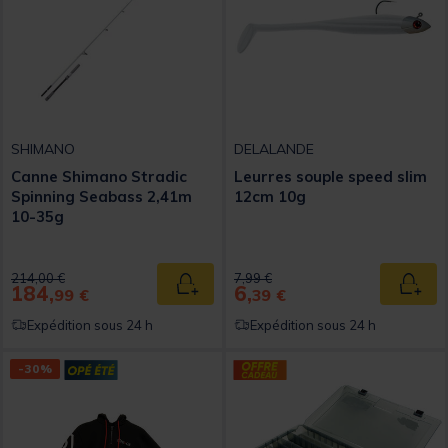
SHIMANO
DELALANDE
Canne Shimano Stradic
Leurres souple speed slim
Spinning Seabass 2,41m
12cm 10g
10-35g
Price reduced from
to
Price reduced from
to
214,00 €
7,99 €
184,
6,
Ajouter au panier
Ajout
99 €
39 €
Expédition sous 24 h
Expédition sous 24 h
-30%