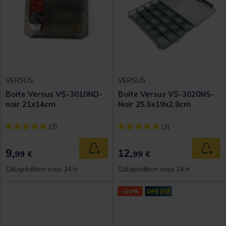
VERSUS
VERSUS
Boite Versus VS-3010ND-
Boite Versus VS-3020NS-
noir 21x14cm
Noir 25.5x19x2.8cm
[object Object] out of 5 Customer Rating
[object Object] out of 5 Custom
(2)
(3)
9,
12,
Ajouter au panier
Ajout
99 €
99 €
Expédition sous 24 h
Expédition sous 24 h
-20%