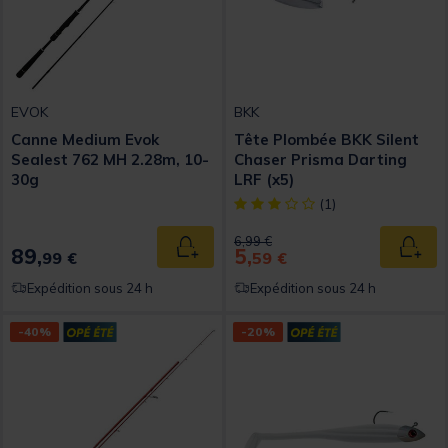
EVOK
BKK
Canne Medium Evok
Tête Plombée BKK Silent
Sealest 762 MH 2.28m, 10-
Chaser Prisma Darting
30g
LRF (x5)
[object Object] out of 5 Custom
(1)
Price reduced from
to
6,99 €
89,
5,
Ajouter au panier
Ajout
99 €
59 €
Expédition sous 24 h
Expédition sous 24 h
-40%
-20%