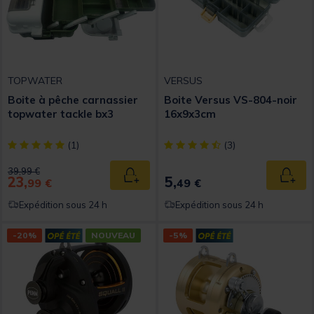
TOPWATER
VERSUS
Boite à pêche carnassier
Boite Versus VS-804-noir
topwater tackle bx3
16x9x3cm
[object Object] out of 5 Customer Rating
[object Object] out of 5 Custom
(1)
(3)
Price reduced from
to
39,99 €
23,
5,
Ajouter au panier
Ajout
99 €
49 €
Expédition sous 24 h
Expédition sous 24 h
-20%
NOUVEAU
-5%