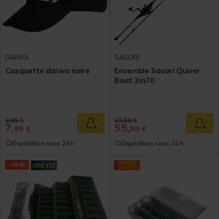
DAIWA
SASORI
Casquette daïwa noire
Ensemble Sasori Quiver
Boat 2m70
Price reduced from
to
Price reduced from
to
9,99 €
69,99 €
7,
55,
Ajouter au panier
Ajout
99 €
99 €
Expédition sous 24 h
Expédition sous 24 h
-40%