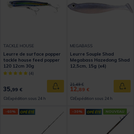
TACKLE HOUSE
MEGABASS
Leurre de surface popper
Leurre Souple Shad
tackle house feed popper
Megabass Hazedong Shad
120 12cm 30g
12,5cm, 15g (x4)
[object Object] out of 5 Customer Rating
(4)
Price reduced from
to
21,49 €
35,
12,
Ajouter au panier
Ajout
99 €
89 €
Expédition sous 24 h
Expédition sous 24 h
-60%
-30%
NOUVEAU