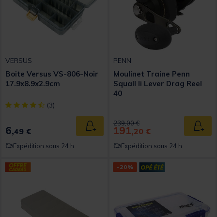
VERSUS
PENN
Boite Versus VS-806-Noir
Moulinet Traine Penn
17.9x8.9x2.9cm
Squall Ii Lever Drag Reel
40
[object Object] out of 5 Customer Rating
(3)
Price reduced from
to
239,00 €
6,
191,
Ajouter au panier
Ajout
49 €
20 €
Expédition sous 24 h
Expédition sous 24 h
-20%