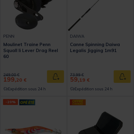
PENN
DAIWA
Moulinet Traine Penn
Canne Spinning Daiwa
Squall Ii Lever Drag Reel
Legalis Jigging 1m91
60
Price reduced from
to
Price reduced from
to
249,00 €
73,99 €
199,
59,
Ajouter au panier
Ajout
20 €
19 €
Expédition sous 24 h
Expédition sous 24 h
-20%