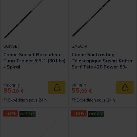
SUNSET
SASORI
Canne Sunset Baroudeur
Canne Surfcasting
Tuna Trainer 5'9-1 (80 Lbs)
Télescopique Sasori Kaiten
- Spiral
Surf Tele 420 Power 80-
150g
Price reduced from
to
Price reduced from
to
238,00 €
79,99 €
95,
55,
Ajouter au panier
Ajout
20 €
99 €
Expédition sous 24 h
Expédition sous 24 h
-13%
-20%