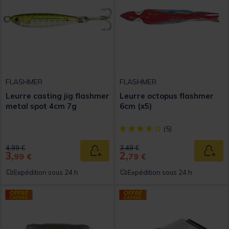
FLASHMER
FLASHMER
Leurre casting jig flashmer
Leurre octopus flashmer
metal spot 4cm 7g
6cm (x5)
[object Object] out of 5 Custom
(5)
Price reduced from
to
Price reduced from
to
4,99 €
3,49 €
3,
2,
Ajouter au panier
Ajout
99 €
79 €
Expédition sous 24 h
Expédition sous 24 h