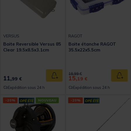
VERSUS
RAGOT
Boite Reversible Versus 85
Boite étanche RAGOT
Clear 19.5x8.5x3.1cm
35.5x22x5.5cm
Price reduced from
to
18,99 €
11,
15,
Ajouter au panier
Ajout
99 €
19 €
Expédition sous 24 h
Expédition sous 24 h
-20%
NOUVEAU
-20%