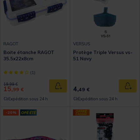
RAGOT
VERSUS
Boite étanche RAGOT
Protège Triple Versus vs-
35.5x22x8cm
51 Navy
[object Object] out of 5 Customer Rating
(1)
Price reduced from
to
19,99 €
15,
4,
Ajouter au panier
Ajout
99 €
49 €
Expédition sous 24 h
Expédition sous 24 h
-20%