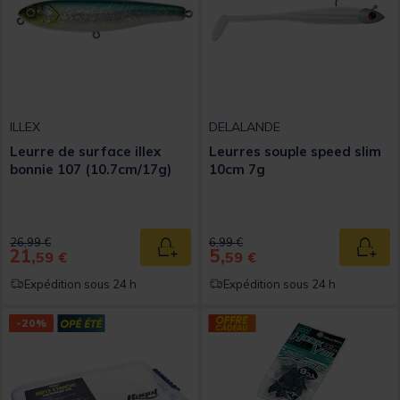
ILLEX
DELALANDE
Leurre de surface illex
Leurres souple speed slim
bonnie 107 (10.7cm/17g)
10cm 7g
Price reduced from
to
Price reduced from
to
26,99 €
6,99 €
21,
5,
Ajouter au panier
Ajout
59 €
59 €
Expédition sous 24 h
Expédition sous 24 h
-20%