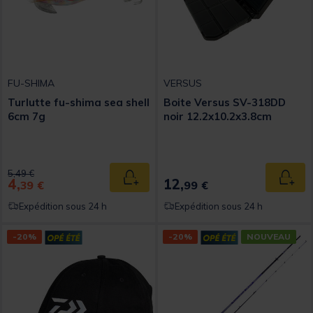
FU-SHIMA
VERSUS
Turlutte fu-shima sea shell
Boite Versus SV-318DD
6cm 7g
noir 12.2x10.2x3.8cm
Price reduced from
to
5,49 €
4,
12,
Ajouter au panier
Ajout
39 €
99 €
Expédition sous 24 h
Expédition sous 24 h
-20%
-20%
NOUVEAU