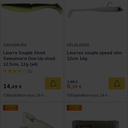
SAWAMURA
DELALANDE
Leurre Souple Shad
Leurres souple speed slim
Sawamura One Up shad
12cm 14g
12.5cm, 12g (x4)
[object Object] out of 5 Customer Rating
(1)
Price reduced from
to
7,99 €
14,
6,
Ajouter au panier
Ajout
49 €
39 €
Expédition sous 24 h
Expédition sous 24 h