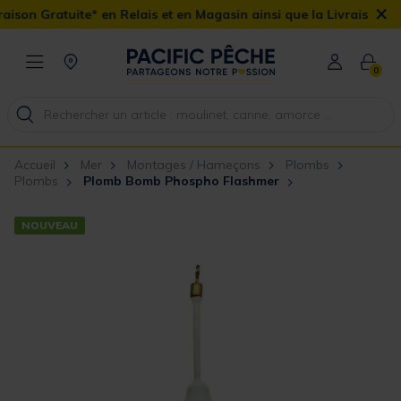
×
n Gratuite* en Relais et en Magasin ainsi que la Livraison Domici
0
Accueil
Mer
Montages / Hameçons
Plombs
Plombs
Plomb Bomb Phospho Flashmer
NOUVEAU