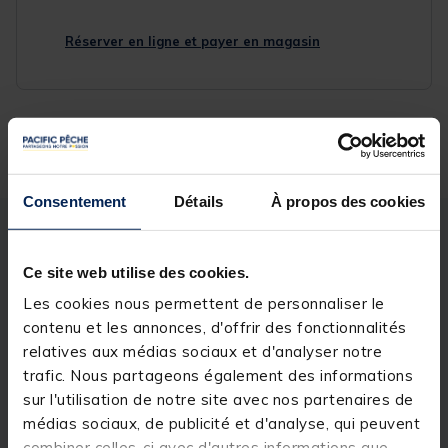
Réserver en ligne et payer en magasin
Livraison gratuite en point relais et magasin
Retour gratuit, 1 mois pour changer d’avis
Consentement
Détails
À propos des cookies
Description
Spécifications
Ce site web utilise des cookies.
Les cookies nous permettent de personnaliser le
Description & détails
contenu et les annonces, d'offrir des fonctionnalités
Description
relatives aux médias sociaux et d'analyser notre
trafic. Nous partageons également des informations
Plomb polyvalent pour toutes les pêches en mer.
sur l'utilisation de notre site avec nos partenaires de
Pêche en bateau, surf casting. Luminescence
médias sociaux, de publicité et d'analyse, qui peuvent
phosphorescente verte pour attirer les poissons de
loin vers le montage.
combiner celles-ci avec d'autres informations que