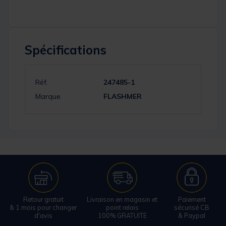
Spécifications
Réf.
247485-1
Marque
FLASHMER
Retour gratuit
Livraison en magasin et
Paiement
& 1 mois pour changer
point relais
sécurisé CB
d'avis
100% GRATUITE
& Paypal