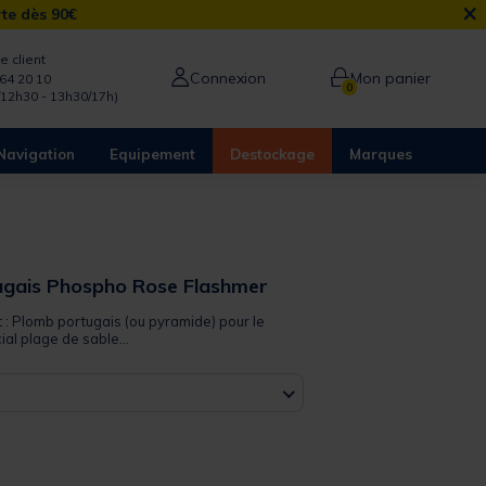
×
rte dès 90€
e client
Connexion
Mon panier
64 20 10
0
/12h30 - 13h30/17h)
Navigation
Equipement
Destockage
Marques
gais Phospho Rose Flashmer
t : Plomb portugais (ou pyramide) pour le
ial plage de sable...