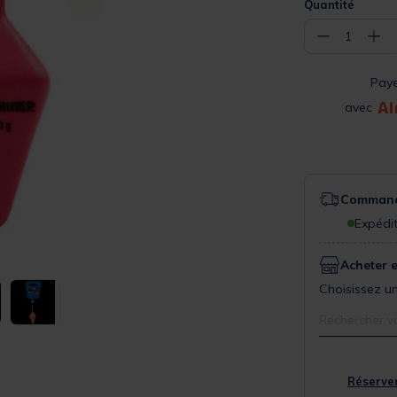
Quantité
−
+
1
Pay
avec
Commande
Expédit
Acheter 
Choisissez un
Rechercher v
Réserver