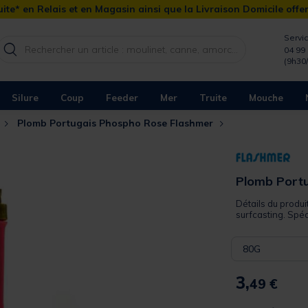
ite* en Relais et en Magasin ainsi que la Livraison Domicile offe
Servic
04 99 
(9h30
Silure
Coup
Feeder
Mer
Truite
Mouche
Plomb Portugais Phospho Rose Flashmer
Plomb Portu
Détails du produi
surfcasting. Spéc
80G
3,
49 €