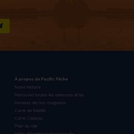
S''INSCRIRE
À propos de Pacific Pêche
Notre histoire
Retrouvez toutes les adresses et les
horaires de nos magasins
Carte de fidelité
Carte Cadeau
Plan du site
Index d'égalité professionnelle