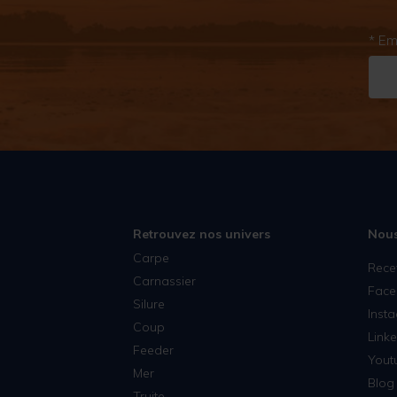
* Em
Retrouvez nos univers
Nous
Carpe
Rece
Carnassier
Face
Silure
Inst
Coup
Linke
Feeder
Yout
Mer
Blog 
Truite