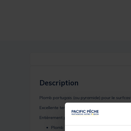
Description
Plomb portugais (ou pyramide) pour le surfcast
Excellente tenue sur les fonds sablo-vaseux et 
Entièrement plastifié, le revêtement le protège e
Plomb Portugais