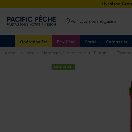
Livraison Gratu
Voir tous nos magasins
Opération Été
Prix Choc
Carpe
Carnassier
Accueil
Mer
Montages / Hameçons
Plombs
Plombs
NOUVEAU