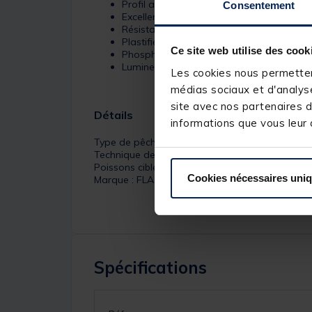
Profil aérodynamique
Consentement
Excellente tenue dans le sable
Résistance aux courants
Plastifié
Ce site web utilise des cook
Phosphorescent
Luminescence rose
Les cookies nous permettent
médias sociaux et d'analyse
site avec nos partenaires d
Détails
informations que vous leur a
Type de pêche : Mer
Technique de pêche : Surfcasting
Poissons ciblés : Bar / Loup, Daurade
Cookies nécessaires uni
Marque : FLASHMER
Spécifications