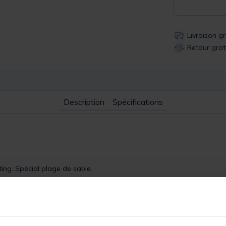
Livraison g
Retour grat
Description
Spécifications
ing. Spécial plage de sable.
faible dérive. En s’ensablant, ce plomb offre une bonne résistance a
t attire les poissons vers le bas de ligne.