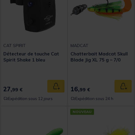
CAT SPIRIT
MADCAT
Détecteur de touche Cat
Chatterbait Madcat Skull
Spirit Shake 1 bleu
Blade Jig XL 75 g – 7/0
27,
16,
Ajouter au panier
Ajout
99 €
99 €
Expédition sous 12 jours
Expédition sous 24 h
NOUVEAU