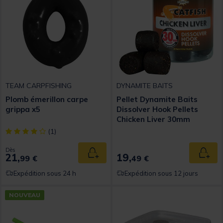
TEAM CARPFISHING
DYNAMITE BAITS
Plomb émerillon carpe
Pellet Dynamite Baits
grippa x5
Dissolver Hook Pellets
Chicken Liver 30mm
[object Object] out of 5 Customer Rating
(1)
Dès
21,
19,
Ajouter au panier
Ajout
99 €
49 €
Expédition sous 24 h
Expédition sous 12 jours
NOUVEAU