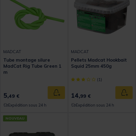
MADCAT
MADCAT
Tube montage silure
Pellets Madcat Hookbait
MadCat Rig Tube Green 1
Squid 25mm 450g
m
[object Object] out of 5 Custom
(1)
5,
14,
Ajouter au panier
Ajout
49 €
99 €
Expédition sous 24 h
Expédition sous 24 h
NOUVEAU