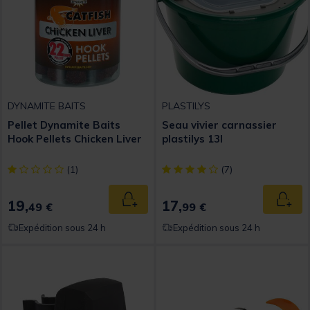
DYNAMITE BAITS
PLASTILYS
Pellet Dynamite Baits
Seau vivier carnassier
Hook Pellets Chicken Liver
plastilys 13l
[object Object] out of 5 Customer Rating
[object Object] out of 5 Custom
(1)
(7)
19,
17,
Ajouter au panier
Ajout
49 €
99 €
Expédition sous 24 h
Expédition sous 24 h