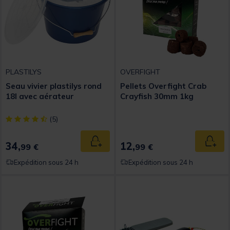
PLASTILYS
OVERFIGHT
Seau vivier plastilys rond
Pellets Overfight Crab
18l avec aérateur
Crayfish 30mm 1kg
[object Object] out of 5 Customer Rating
(5)
34,
12,
Ajouter au panier
Ajout
99 €
99 €
Expédition sous 24 h
Expédition sous 24 h