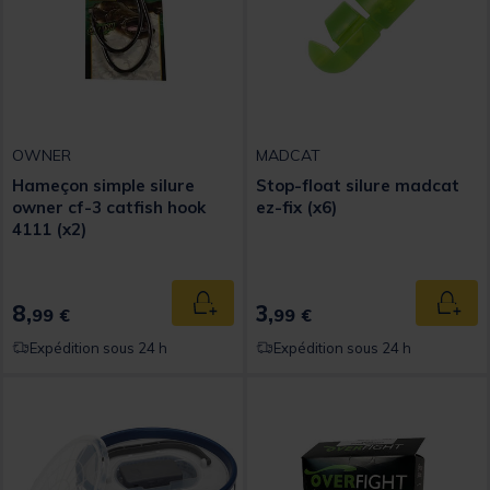
OWNER
MADCAT
Hameçon simple silure
Stop-float silure madcat
owner cf-3 catfish hook
ez-fix (x6)
4111 (x2)
8,
3,
Ajouter au panier
Ajout
99 €
99 €
Expédition sous 24 h
Expédition sous 24 h