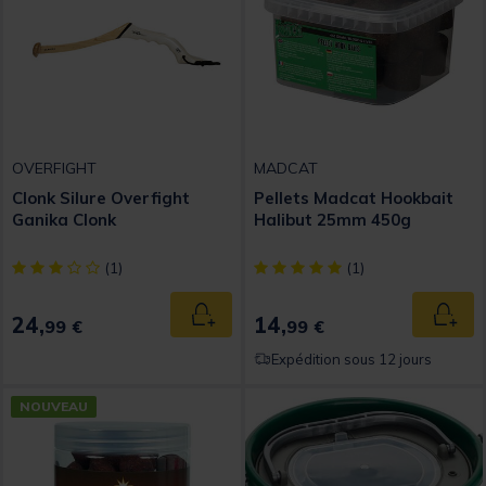
OVERFIGHT
MADCAT
Clonk Silure Overfight
Pellets Madcat Hookbait
Ganika Clonk
Halibut 25mm 450g
[object Object] out of 5 Customer Rating
[object Object] out of 5 Custom
(1)
(1)
24,
14,
Ajouter au panier
Ajout
99 €
99 €
Expédition sous 12 jours
NOUVEAU