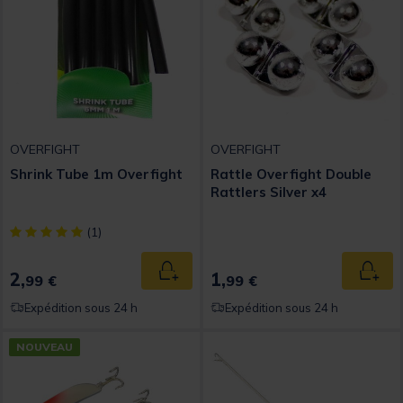
OVERFIGHT
OVERFIGHT
Shrink Tube 1m Overfight
Rattle Overfight Double
Rattlers Silver x4
[object Object] out of 5 Customer Rating
(1)
2,
1,
Ajouter au panier
Ajout
99 €
99 €
Expédition sous 24 h
Expédition sous 24 h
NOUVEAU