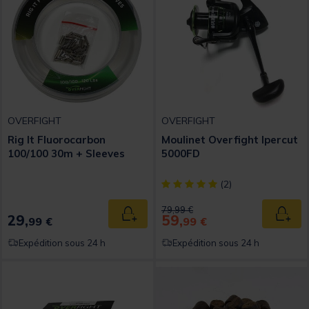
OVERFIGHT
OVERFIGHT
Rig It Fluorocarbon
Moulinet Overfight Ipercut
100/100 30m + Sleeves
5000FD
[object Object] out of 5 Custom
(2)
Price reduced from
to
79,99 €
29,
59,
Ajouter au panier
Ajout
99 €
99 €
Expédition sous 24 h
Expédition sous 24 h