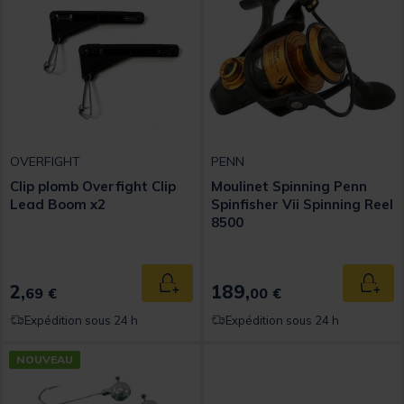
OVERFIGHT
PENN
Clip plomb Overfight Clip
Moulinet Spinning Penn
Lead Boom x2
Spinfisher Vii Spinning Reel
8500
2,
189,
Ajouter au panier
Ajout
69 €
00 €
Expédition sous 24 h
Expédition sous 24 h
NOUVEAU