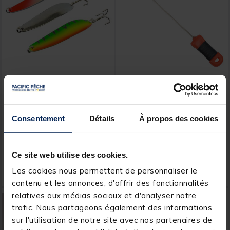
OVERFIGHT
TEAM CARPFISHING
Kit Leurres Silure
Aiguille à chas carpe team
Overfight Kit Battle Spoon
carpfishing long latch
Consentement
Détails
À propos des cookies
(x3)
boilie needle
[object Object] out of 5 Custom
(1)
Ce site web utilise des cookies.
11,
2,
Ajouter au panier
Ajout
99 €
99 €
Les cookies nous permettent de personnaliser le
Expédition sous 24 h
Expédition sous 24 h
contenu et les annonces, d'offrir des fonctionnalités
relatives aux médias sociaux et d'analyser notre
trafic. Nous partageons également des informations
sur l'utilisation de notre site avec nos partenaires de