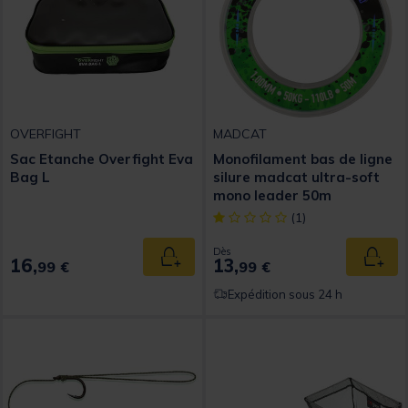
OVERFIGHT
MADCAT
Sac Etanche Overfight Eva
Monofilament bas de ligne
Bag L
silure madcat ultra-soft
mono leader 50m
[object Object] out of 5 Custom
(1)
Dès
16,
13,
Ajouter au panier
Ajout
99 €
99 €
Expédition sous 24 h