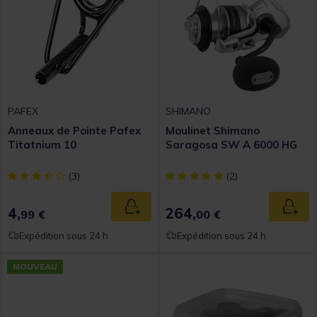
PAFEX
SHIMANO
Anneaux de Pointe Pafex
Moulinet Shimano
Titatnium 10
Saragosa SW A 6000 HG
[object Object] out of 5 Customer Rating
[object Object] out of 5 Custom
(3)
(2)
4,
264,
Ajouter au panier
Ajout
99 €
00 €
Expédition sous 24 h
Expédition sous 24 h
NOUVEAU