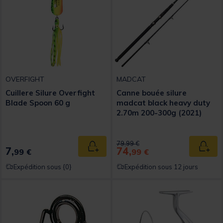
OVERFIGHT
MADCAT
Cuillere Silure Overfight
Canne bouée silure
Blade Spoon 60 g
madcat black heavy duty
2.70m 200-300g (2021)
Price reduced from
to
79,99 €
7,
74,
Ajouter au panier
Ajout
99 €
99 €
Expédition sous {0}
Expédition sous 12 jours