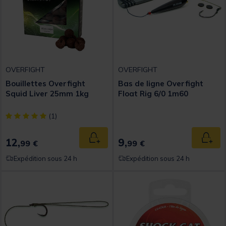
OVERFIGHT
OVERFIGHT
Bouillettes Overfight
Bas de ligne Overfight
Squid Liver 25mm 1kg
Float Rig 6/0 1m60
[object Object] out of 5 Customer Rating
(1)
12,
9,
Ajouter au panier
Ajout
99 €
99 €
Expédition sous 24 h
Expédition sous 24 h