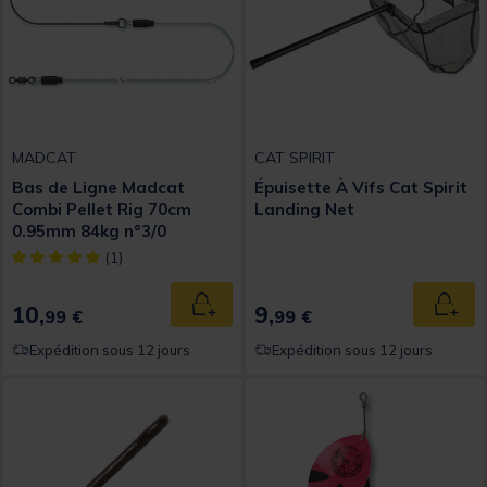
MADCAT
CAT SPIRIT
Bas de Ligne Madcat
Épuisette À Vifs Cat Spirit
Combi Pellet Rig 70cm
Landing Net
0.95mm 84kg n°3/0
[object Object] out of 5 Customer Rating
(1)
10,
9,
Ajouter au panier
Ajout
99 €
99 €
Expédition sous 12 jours
Expédition sous 12 jours