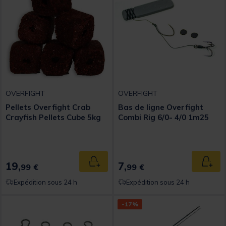
OVERFIGHT
OVERFIGHT
Pellets Overfight Crab
Bas de ligne Overfight
Crayfish Pellets Cube 5kg
Combi Rig 6/0- 4/0 1m25
19,
7,
Ajouter au panier
Ajout
99 €
99 €
Expédition sous 24 h
Expédition sous 24 h
-17%