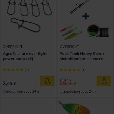
OVERFIGHT
OVERFIGHT
Agrafe silure overfight
Pack Tank Heavy Spin +
power snap (x5)
Monofilament + Leurre
[object Object] out of 5 Customer Rating
[object Object] out of 5 Custom
(1)
(1)
Price reduced from
to
84,97 €
2,
69,
Ajouter au panier
Ajout
99 €
99 €
Expédition sous 24 h
Expédition sous 24 h