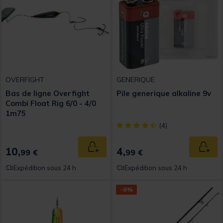
OVERFIGHT
GENERIQUE
Bas de ligne Overfight
Pile generique alkaline 9v
Combi Float Rig 6/0 - 4/0
1m75
[object Object] out of 5 Custom
(4)
10,
4,
Ajouter au panier
Ajout
99 €
99 €
Expédition sous 24 h
Expédition sous 24 h
-6%