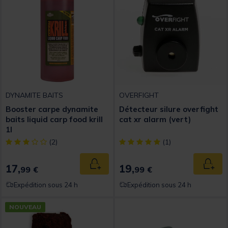
DYNAMITE BAITS
OVERFIGHT
Booster carpe dynamite
Détecteur silure overfight
baits liquid carp food krill
cat xr alarm (vert)
1l
[object Object] out of 5 Customer Rating
[object Object] out of 5 Custom
(2)
(1)
17,
19,
Ajouter au panier
Ajout
99 €
99 €
Expédition sous 24 h
Expédition sous 24 h
NOUVEAU