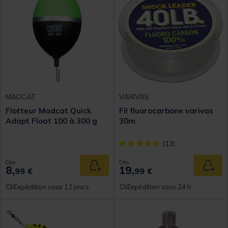
MADCAT
VARIVAS
Flotteur Madcat Quick
Fil fluorocarbone varivas
Adapt Float 100 à 300 g
30m
[object Object] out of 5 Custom
(13)
Dès
Dès
8,
19,
Ajouter au panier
Ajout
99 €
99 €
Expédition sous 12 jours
Expédition sous 24 h