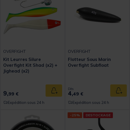
OVERFIGHT
OVERFIGHT
Kit Leurres Silure
Flotteur Sous Marin
Overfight Kit Shad (x2) +
Overfight Subfloat
Jighead (x2)
Dès
9,
4,
Ajouter au panier
Ajout
99 €
49 €
Expédition sous 24 h
Expédition sous 24 h
-25%
DESTOCKAGE