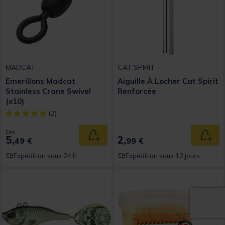
MADCAT
CAT SPIRIT
Emerillons Madcat
Aiguille À Locher Cat Spirit
Stainless Crane Swivel
Renforcée
(x10)
[object Object] out of 5 Customer Rating
(2)
Dès
5,
2,
Ajouter au panier
Ajout
49 €
99 €
Expédition sous 24 h
Expédition sous 12 jours