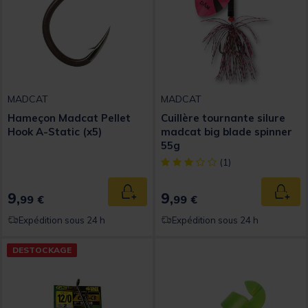
MADCAT
MADCAT
Hameçon Madcat Pellet
Cuillère tournante silure
Hook A-Static (x5)
madcat big blade spinner
55g
[object Object] out of 5 Custom
(1)
9,
9,
Ajouter au panier
Ajout
99 €
99 €
Expédition sous 24 h
Expédition sous 24 h
DESTOCKAGE