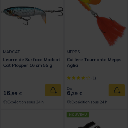
MADCAT
MEPPS
Leurre de Surface Madcat
Cuillère Tournante Mepps
Cat Plopper 16 cm 55 g
Aglia
[object Object] out of 5 Custom
(1)
Dès
16,
6,
Ajouter au panier
Ajout
99 €
29 €
Expédition sous 24 h
Expédition sous 24 h
NOUVEAU