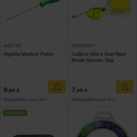
MADCAT
OVERFIGHT
Aiguille Madcat Pellet
Cuillère Silure Overfight
Blade Spinner 50g
9,
7,
Ajouter au panier
Ajout
99 €
99 €
Expédition sous 24 h
Expédition sous 24 h
NOUVEAU