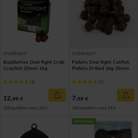
OVERFIGHT
OVERFIGHT
Bouillettes Overfight Crab
Pellets Overfight Catfish
Crayfish 25mm 1kg
Pellets Drilled 1kg 25mm
[object Object] out of 5 Customer Rating
[object Object] out of 5 Custom
(1)
(1)
12,
7,
Ajouter au panier
Ajout
99 €
99 €
Expédition sous 24 h
Expédition sous 24 h
NOUVEAU