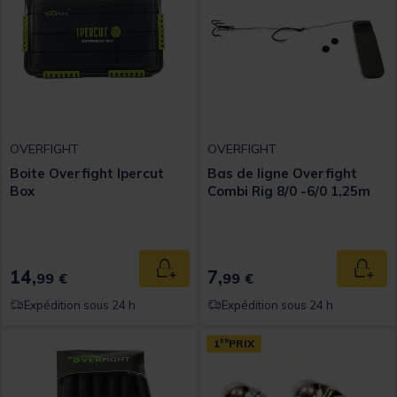
OVERFIGHT
OVERFIGHT
Boite Overfight Ipercut
Bas de ligne Overfight
Box
Combi Rig 8/0 -6/0 1,25m
14,
7,
Ajouter au panier
Ajout
99 €
99 €
Expédition sous 24 h
Expédition sous 24 h
1
ER
PRIX