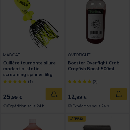
MADCAT
OVERFIGHT
Cuillère tournante silure
Booster Overfight Crab
madcat a-static
Crayfish Boost 500ml
screaming spinner 65g
[object Object] out of 5 Customer Rating
[object Object] out of 5 Custom
(1)
(2)
25,
12,
Ajouter au panier
Ajout
99 €
99 €
Expédition sous 24 h
Expédition sous 24 h
1
ER
PRIX