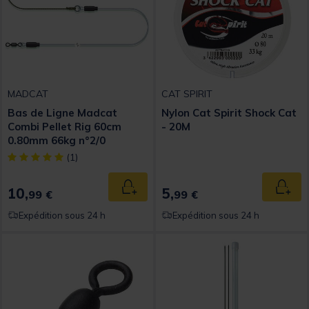
MADCAT
CAT SPIRIT
Bas de Ligne Madcat
Nylon Cat Spirit Shock Cat
Combi Pellet Rig 60cm
- 20M
0.80mm 66kg n°2/0
[object Object] out of 5 Customer Rating
(1)
10,
5,
Ajouter au panier
Ajout
99 €
99 €
Expédition sous 24 h
Expédition sous 24 h