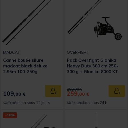
MADCAT
OVERFIGHT
Canne bouée silure
Pack Overfight Glanika
madcat black deluxe
Heavy Duty 300 cm 250-
2.95m 100-250g
300 g + Glanika 8000 XT
Price reduced from
to
298,00 €
109,
259,
Ajouter au panier
Ajout
00 €
00 €
Expédition sous 12 jours
Expédition sous 24 h
-16%