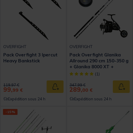
OVERFIGHT
OVERFIGHT
Pack Overfight 3 Ipercut
Pack Overfight Glanika
Heavy Bankstick
Allround 290 cm 150-350 g
+ Glanika 8000 XT +
Ipercute Battle Braid
[object Object] out of 5 Custom
(1)
Price reduced from
to
Price reduced from
to
119,97 €
347,99 €
99,
289,
Ajouter au panier
Ajout
99 €
00 €
Expédition sous 24 h
Expédition sous 24 h
-15%