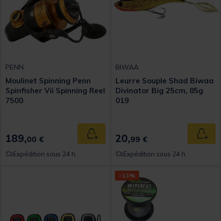
PENN
BIWAA
Moulinet Spinning Penn
Leurre Souple Shad Biwaa
Spinfisher Vii Spinning Reel
Divinator Big 25cm, 85g
7500
019
189,
20,
Ajouter au panier
Ajout
00 €
99 €
Expédition sous 24 h
Expédition sous 24 h
-13%