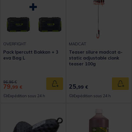
OVERFIGHT
MADCAT
Pack Ipercutt Bakkan + 3
Teaser silure madcat a-
eva Bag L
static adjustable clonk
teaser 100g
Price reduced from
to
96,96 €
79,
25,
Ajouter au panier
Ajout
99 €
99 €
Expédition sous 24 h
Expédition sous 24 h