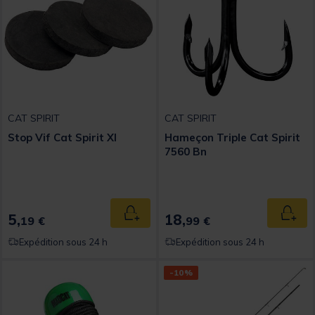
CAT SPIRIT
CAT SPIRIT
Stop Vif Cat Spirit Xl
Hameçon Triple Cat Spirit
7560 Bn
5,
18,
Ajouter au panier
Ajout
19 €
99 €
Expédition sous 24 h
Expédition sous 24 h
-10%