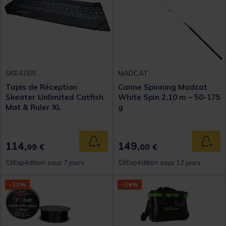
SKEATER
MADCAT
Tapis de Réception
Canne Spinning Madcat
Skeater Unlimited Catfish
White Spin 2,10 m – 50-175
Mat & Ruler XL
g
114,
149,
Ajouter au panier
Ajout
99 €
00 €
Expédition sous 7 jours
Expédition sous 12 jours
-12%
-14%