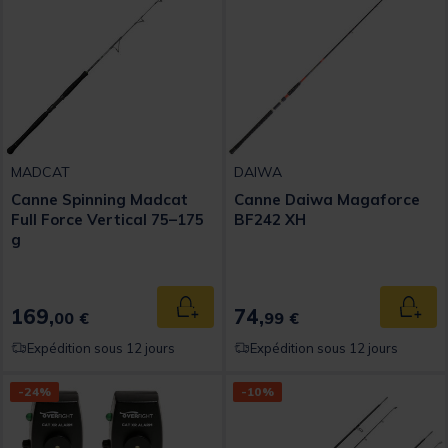
MADCAT
DAIWA
Canne Spinning Madcat
Canne Daiwa Magaforce
Full Force Vertical 75–175
BF242 XH
g
169,
74,
Ajouter au panier
Ajout
00 €
99 €
Expédition sous 12 jours
Expédition sous 12 jours
-24%
-10%