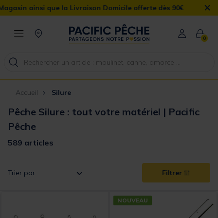
×
ivraison Domicile offerte dès 90€
0
Accueil
Silure
Pêche Silure : tout votre matériel | Pacific
Pêche
589 articles
Trier par
Filtrer
NOUVEAU