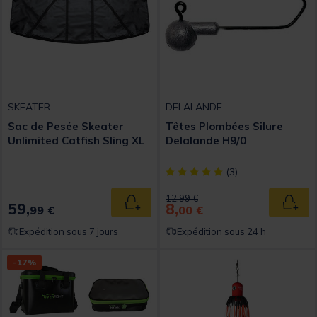
SKEATER
DELALANDE
Sac de Pesée Skeater
Têtes Plombées Silure
Unlimited Catfish Sling XL
Delalande H9/0
[object Object] out of 5 Custom
(3)
Price reduced from
to
12,99 €
59,
8,
Ajouter au panier
Ajout
99 €
00 €
Expédition sous 7 jours
Expédition sous 24 h
-17%