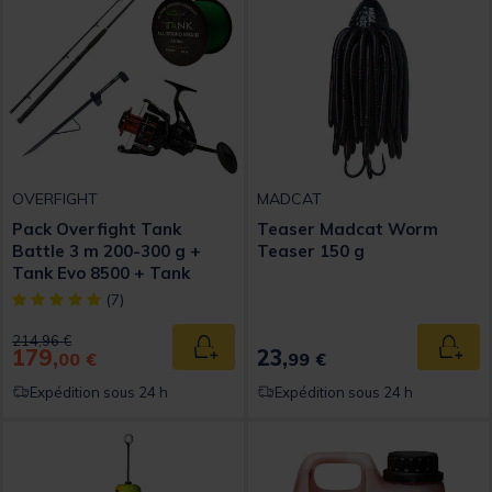
OVERFIGHT
MADCAT
Pack Overfight Tank
Teaser Madcat Worm
Battle 3 m 200-300 g +
Teaser 150 g
Tank Evo 8500 + Tank
Bankstick Tank Allround
[object Object] out of 5 Customer Rating
(7)
Braid 50/100 600 m
Price reduced from
to
214,96 €
179,
23,
Ajouter au panier
Ajout
00 €
99 €
Expédition sous 24 h
Expédition sous 24 h