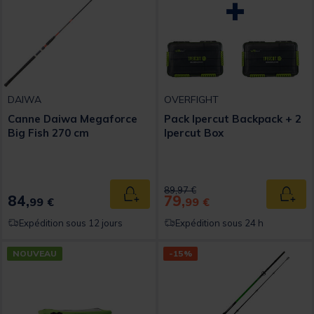
DAIWA
OVERFIGHT
Canne Daiwa Megaforce
Pack Ipercut Backpack + 2
Big Fish 270 cm
Ipercut Box
Price reduced from
to
89,97 €
84,
79,
Ajouter au panier
Ajout
99 €
99 €
Expédition sous 12 jours
Expédition sous 24 h
NOUVEAU
-15%