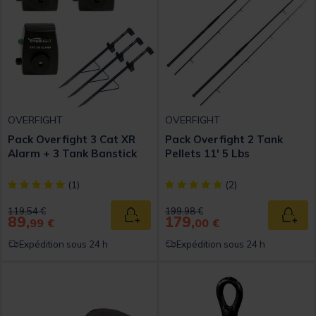
OVERFIGHT
OVERFIGHT
Pack Overfight 3 Cat XR
Pack Overfight 2 Tank
Alarm + 3 Tank Banstick
Pellets 11' 5 Lbs
[object Object] out of 5 Customer Rating
[object Object] out of 5 Custom
(1)
(2)
Price reduced from
to
Price reduced from
to
119,54 €
199,98 €
89,
179,
Ajouter au panier
Ajout
99 €
00 €
Expédition sous 24 h
Expédition sous 24 h