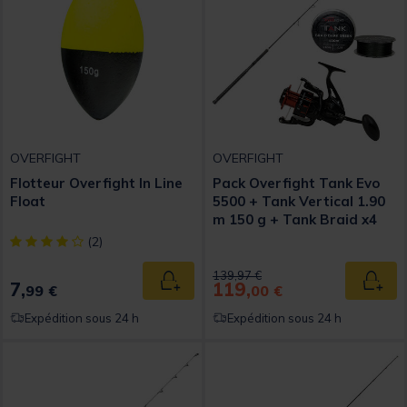
OVERFIGHT
OVERFIGHT
Flotteur Overfight In Line
Pack Overfight Tank Evo
Float
5500 + Tank Vertical 1.90
m 150 g + Tank Braid x4
0.35mm Dark Green
[object Object] out of 5 Customer Rating
(2)
Price reduced from
to
139,97 €
7,
119,
Ajouter au panier
Ajout
99 €
00 €
Expédition sous 24 h
Expédition sous 24 h