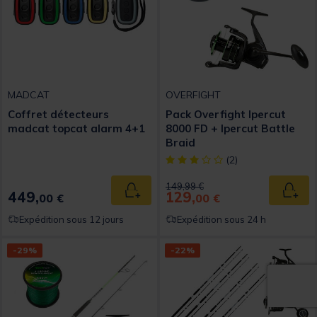
MADCAT
OVERFIGHT
Coffret détecteurs
Pack Overfight Ipercut
madcat topcat alarm 4+1
8000 FD + Ipercut Battle
Braid
[object Object] out of 5 Custom
(2)
Price reduced from
to
149,99 €
449,
129,
Ajouter au panier
Ajout
00 €
00 €
Expédition sous 12 jours
Expédition sous 24 h
-29%
-22%