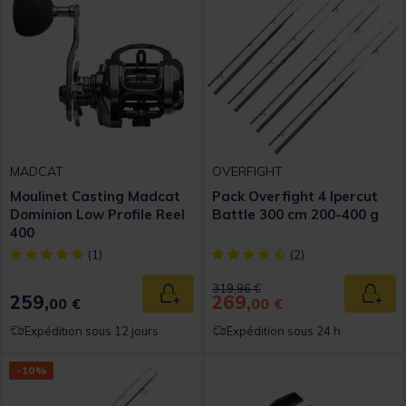
MADCAT
OVERFIGHT
Moulinet Casting Madcat
Pack Overfight 4 Ipercut
Dominion Low Profile Reel
Battle 300 cm 200-400 g
400
[object Object] out of 5 Customer Rating
[object Object] out of 5 Custom
(1)
(2)
Price reduced from
to
319,96 €
259,
269,
Ajouter au panier
Ajout
00 €
00 €
Expédition sous 12 jours
Expédition sous 24 h
-10%