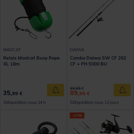
MADCAT
DAIWA
Relais Madcat Buoy Rope
Combo Daiwa SW CF 262
XL 18m
CF + PH 5000 BU
Price reduced from
to
99,99 €
35,
89,
Ajouter au panier
Ajout
99 €
99 €
Expédition sous 24 h
Expédition sous 12 jours
-17%