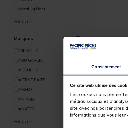
Metal Jig Light
Moulinets Mi Lourd
Voir plus
Thon Exo
Marques
Ultra Light
1
Verticales
13FISHING
ABU GARCIA
Consentement
ACCUPHY
ACTIVE BAITS
Ce site web utilise des cook
AIRFLO
Les cookies nous permettent
AMIAUD
médias sociaux et d'analyse
site avec nos partenaires d
ANATEC
informations que vous leur a
AQUAPRODUCTS
Voir plus