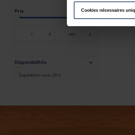
AQUATREKK
Cookies nécessaires uni
Prix
ARMOR
ASARI
ASSO
€
€
ASTUCIT
ATOMIX
Disponibilités
ATROPA
BAIT BREATH
Expédition sous 24 h
BAIT TECH
BATES FISHING CO
BERKLEY
BIG CARP
BIM TACKLE
BIWAA