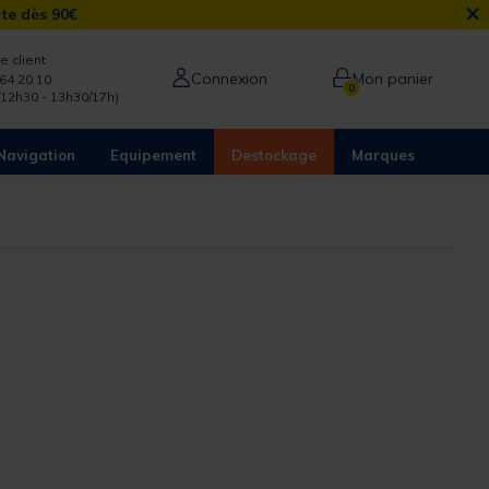
×
rte dès 90€
e client
Connexion
Mon panier
64 20 10
0
/12h30 - 13h30/17h)
Navigation
Equipement
Destockage
Marques