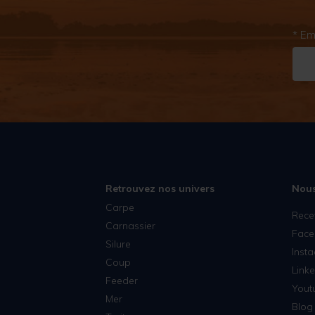
BKK
* Em
BONE
BOOYAH
BSR
BULDO
BZONE
CANNELLE
CANNON
Retrouvez nos univers
Nous
Carpe
CAN SB
Rece
Carnassier
Face
CAP RIVER
Silure
Inst
CARP'O
Coup
Linke
Feeder
CARP KIDZ
Yout
Mer
Blog 
CARPSOUNDER