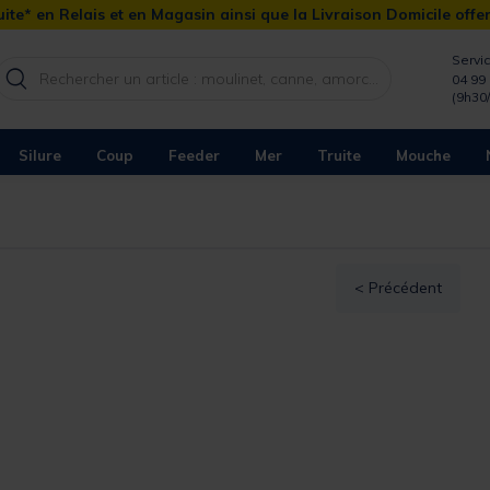
ite* en Relais et en Magasin ainsi que la Livraison Domicile offe
Servic
04 99 
(9h30
Silure
Coup
Feeder
Mer
Truite
Mouche
< Précédent
ques: MAJOR CRAFT