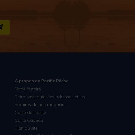
S''INSCRIRE
À propos de Pacific Pêche
Notre histoire
Retrouvez toutes les adresses et les
horaires de nos magasins
Carte de fidelité
Carte Cadeau
Plan du site