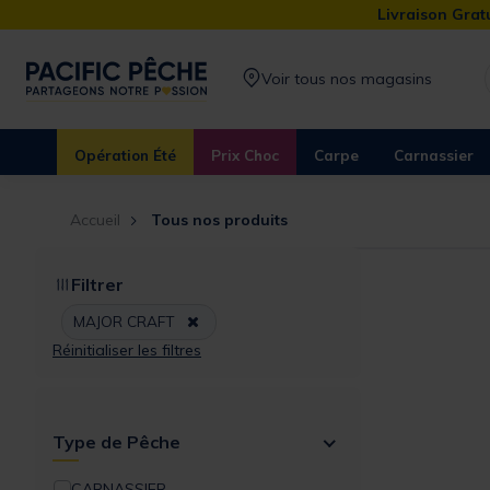
Livraison Gratu
Voir tous nos magasins
Opération Été
Prix Choc
Carpe
Carnassier
Accueil
Tous nos produits
Filtrer
Remove filter Actuellement affiné par Mar
MAJOR CRAFT
Réinitialiser les filtres
Type de Pêche
CARNASSIER