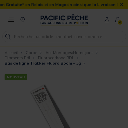
×
Relais et en Magasin ainsi que la Livraison Domicile offerte dès 
0
Accueil
Carpe
Acc.Montages/Hameçons
Filaments Bdl
Fluorocarbone BDL
Bas de ligne Trakker Fluoro Boom - 3g
NOUVEAU