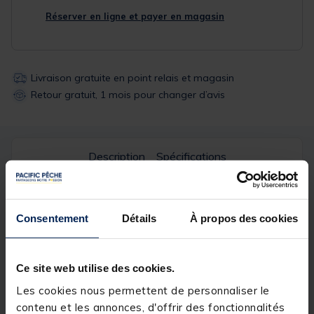
Réserver en ligne et payer en magasin
Livraison gratuite en point relais et magasin
Retour gratuit, 1 mois pour changer d’avis
Description
Spécifications
Description & détails
Consentement
Détails
À propos des cookies
Description
Les
Trakker Fluoro Booms
sont fabriquées avec du
Ce site web utilise des cookies.
fluorocarbone 100% de 30 lb, offrant une solution
parfaite pour vos montages
Ronnie
et
Hinged Stiff
Les cookies nous permettent de personnaliser le
Rigs
. Leur liaison fusionnée est non seulement plus
contenu et les annonces, d'offrir des fonctionnalités
solide, mais aussi plus propre que les nœuds