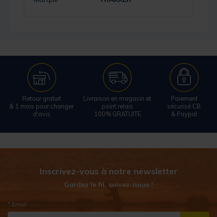
Retour gratuit
Livraison en magasin et
Paiement
& 1 mois pour changer
point relais
sécurisé CB
d'avis
100% GRATUITE
& Paypal
Inscrivez-vous à notre newsletter
Gardez le fil, suivez-nous !
* Email