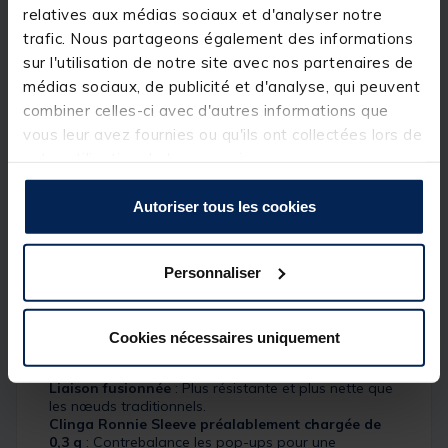
relatives aux médias sociaux et d'analyser notre
traditionnels. Chaque boom mesure 7,5 pouces de
long et est équipé de boucles parfaites à chaque
trafic. Nous partageons également des informations
extrémité pour faciliter un changement rapide et
sur l'utilisation de notre site avec nos partenaires de
assurer une mécanique optimale de votre montage.
médias sociaux, de publicité et d'analyse, qui peuvent
Le fluorocarbone, pratiquement invisible et qui coule
rapidement, permet au boom de s’éloigner du plomb
combiner celles-ci avec d'autres informations que
et d’offrir une présentation impeccable. Ce modèle
vous leur avez fournies ou qu'ils ont collectées lors de
comprend une
Clinga Ronnie Sleeve
de 0,3 g
votre utilisation de leurs services.
préalablement fixée à l’une des boucles, offrant un
contrepoids parfait pour équilibrer vos pop-ups. Il
vous suffit d'attacher le
ring swivel
de votre
Autoriser tous les cookies
montage
Ronnie Rig
ou
Chod
sur l'élément ouvert
du clip, puis de glisser la
Clinga Ronnie Sleeve
pour
sécuriser l’ensemble. C’est rapide et simple à mettre
en place.
Personnaliser
Détails
Cookies nécessaires uniquement
Booms en fluorocarbone 100% fusionné
: Parfait
pour les montages
Ronnie
et
Hinged Stiff Rigs
.
Liaison fusionnée
: Plus résistante et plus nette que
les nœuds traditionnels.
Clinga Ronnie Sleeve préalablement chargée de
0,3 g
: Contrebalance les pop-ups pour une