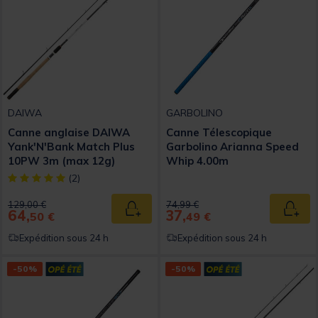
DAIWA
GARBOLINO
Canne anglaise DAIWA
Canne Télescopique
Yank'N'Bank Match Plus
Garbolino Arianna Speed
10PW 3m (max 12g)
Whip 4.00m
[object Object] out of 5 Customer Rating
(2)
Price reduced from
to
Price reduced from
to
129,00 €
74,99 €
64,
37,
Ajouter au panier
Ajout
50 €
49 €
Expédition sous 24 h
Expédition sous 24 h
-50%
-50%