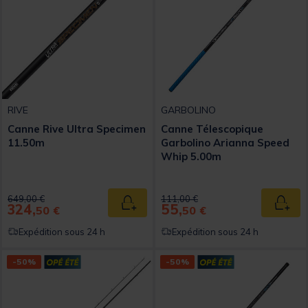
RIVE
GARBOLINO
Canne Rive Ultra Specimen
Canne Télescopique
11.50m
Garbolino Arianna Speed
Whip 5.00m
Price reduced from
to
Price reduced from
to
649,00 €
111,00 €
324,
55,
Ajouter au panier
Ajout
50 €
50 €
Expédition sous 24 h
Expédition sous 24 h
-50%
-50%