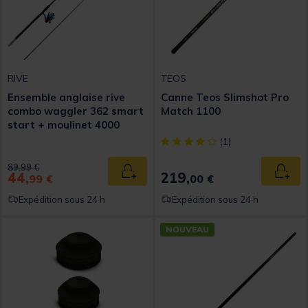
RIVE
TEOS
Ensemble anglaise rive
Canne Teos Slimshot Pro
combo waggler 362 smart
Match 1100
start + moulinet 4000
[object Object] out of 5 Custom
(1)
Price reduced from
to
89,99 €
44,
219,
Ajouter au panier
Ajout
99 €
00 €
Expédition sous 24 h
Expédition sous 24 h
NOUVEAU