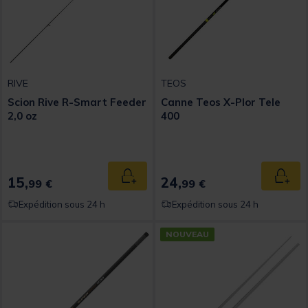
RIVE
TEOS
Scion Rive R-Smart Feeder
Canne Teos X-Plor Tele
2,0 oz
400
15,
24,
Ajouter au panier
Ajout
99 €
99 €
Expédition sous 24 h
Expédition sous 24 h
NOUVEAU