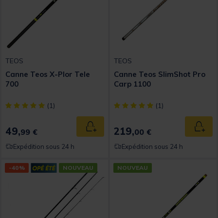
TEOS
TEOS
Canne Teos X-Plor Tele
Canne Teos SlimShot Pro
700
Carp 1100
[object Object] out of 5 Customer Rating
[object Object] out of 5 Custom
(1)
(1)
49,
219,
Ajouter au panier
Ajout
99 €
00 €
Expédition sous 24 h
Expédition sous 24 h
-40%
NOUVEAU
NOUVEAU