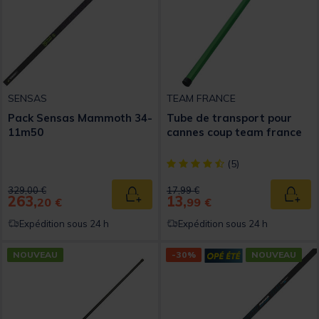
SENSAS
TEAM FRANCE
Pack Sensas Mammoth 34-
Tube de transport pour
11m50
cannes coup team france
[object Object] out of 5 Custom
(5)
Price reduced from
to
Price reduced from
to
329,00 €
17,99 €
263,
13,
Ajouter au panier
Ajout
20 €
99 €
Expédition sous 24 h
Expédition sous 24 h
NOUVEAU
-30%
NOUVEAU