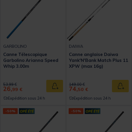
GARBOLINO
DAIWA
Canne Télescopique
Canne anglaise Daiwa
Garbolino Arianna Speed
Yank'N'Bank Match Plus 11
Whip 3.00m
XPW (max 16g)
Price reduced from
to
Price reduced from
to
53,99 €
149,00 €
26,
74,
Ajouter au panier
Ajout
99 €
50 €
Expédition sous 24 h
Expédition sous 24 h
-50%
-50%