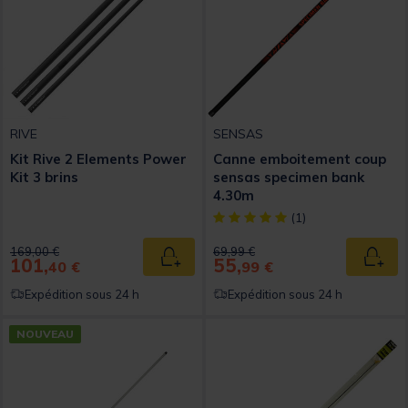
RIVE
SENSAS
Kit Rive 2 Elements Power
Canne emboitement coup
Kit 3 brins
sensas specimen bank
4.30m
[object Object] out of 5 Custom
(1)
Price reduced from
to
Price reduced from
to
169,00 €
69,99 €
101,
55,
Ajouter au panier
Ajout
40 €
99 €
Expédition sous 24 h
Expédition sous 24 h
NOUVEAU