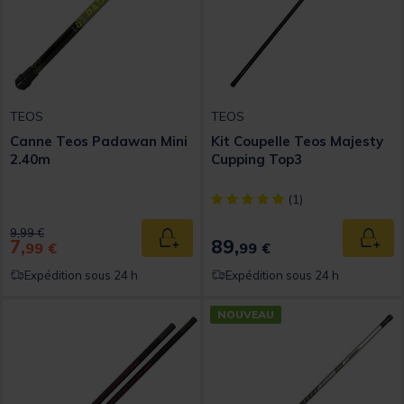
TEOS
TEOS
Canne Teos Padawan Mini
Kit Coupelle Teos Majesty
2.40m
Cupping Top3
[object Object] out of 5 Custom
(1)
Price reduced from
to
9,99 €
7,
89,
Ajouter au panier
Ajout
99 €
99 €
Expédition sous 24 h
Expédition sous 24 h
NOUVEAU