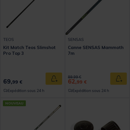
TEOS
SENSAS
Kit Match Teos Slimshot
Canne SENSAS Mammoth
Pro Top 3
7m
Price reduced from
to
89,99 €
69,
62,
Ajouter au panier
Ajout
99 €
99 €
Expédition sous 24 h
Expédition sous 24 h
NOUVEAU