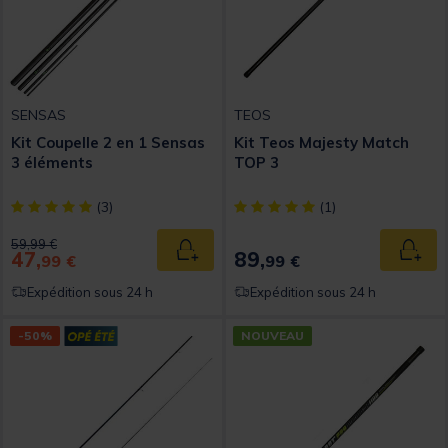
SENSAS
TEOS
Kit Coupelle 2 en 1 Sensas
Kit Teos Majesty Match
3 éléments
TOP 3
[object Object] out of 5 Customer Rating
[object Object] out of 5 Custom
(3)
(1)
Price reduced from
to
59,99 €
47,
89,
Ajouter au panier
Ajout
99 €
99 €
Expédition sous 24 h
Expédition sous 24 h
-50%
NOUVEAU