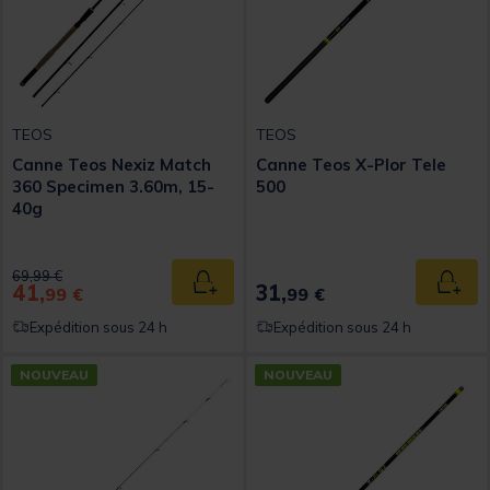
TEOS
TEOS
Canne Teos Nexiz Match
Canne Teos X-Plor Tele
360 Specimen 3.60m, 15-
500
40g
Price reduced from
to
69,99 €
41,
31,
Ajouter au panier
Ajout
99 €
99 €
Expédition sous 24 h
Expédition sous 24 h
NOUVEAU
NOUVEAU