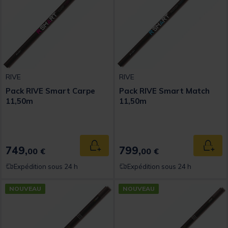
RIVE
RIVE
Pack RIVE Smart Carpe
Pack RIVE Smart Match
11,50m
11,50m
749,
799,
Ajouter au panier
Ajout
00 €
00 €
Expédition sous 24 h
Expédition sous 24 h
NOUVEAU
NOUVEAU