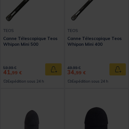
TEOS
TEOS
Canne Télescopique Teos
Canne Télescopique Teos
Whipon Mini 500
Whipon Mini 400
Price reduced from
to
Price reduced from
to
59,99 €
49,99 €
41,
34,
Ajouter au panier
Ajout
99 €
99 €
Expédition sous 24 h
Expédition sous 24 h