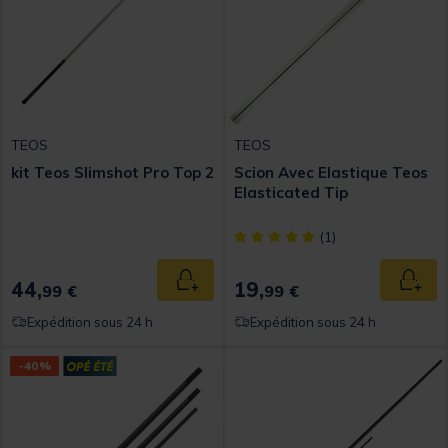
TEOS
TEOS
kit Teos Slimshot Pro Top 2
Scion Avec Elastique Teos
Elasticated Tip
[object Object] out of 5 Custom
(1)
44,
19,
Ajouter au panier
Ajout
99 €
99 €
Expédition sous 24 h
Expédition sous 24 h
-40%