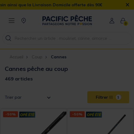
×
 Livraison Domicile offerte dès 90€
0
Accueil
Coup
Cannes
Cannes pêche au coup
469 articles
Trier par
Filtrer
1
-50%
-50%