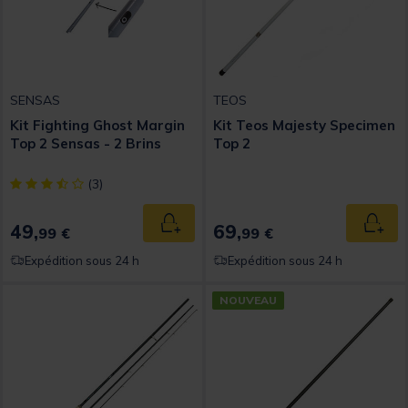
SENSAS
TEOS
Kit Fighting Ghost Margin
Kit Teos Majesty Specimen
Top 2 Sensas - 2 Brins
Top 2
[object Object] out of 5 Customer Rating
(3)
49,
69,
Ajouter au panier
Ajout
99 €
99 €
Expédition sous 24 h
Expédition sous 24 h
NOUVEAU