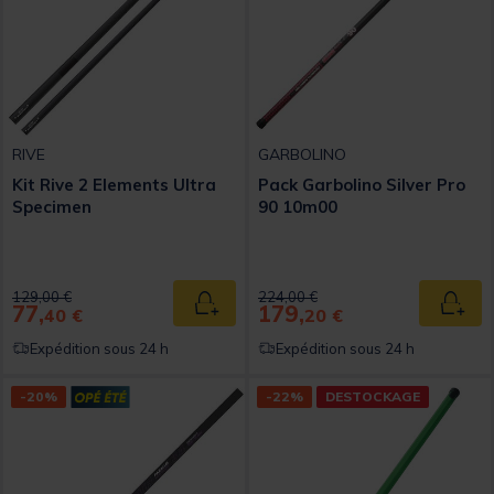
RIVE
GARBOLINO
Kit Rive 2 Elements Ultra
Pack Garbolino Silver Pro
Specimen
90 10m00
Price reduced from
to
Price reduced from
to
129,00 €
224,00 €
77,
179,
Ajouter au panier
Ajout
40 €
20 €
Expédition sous 24 h
Expédition sous 24 h
-20%
-22%
DESTOCKAGE