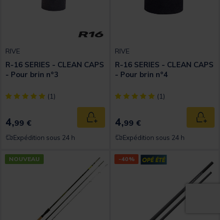
RIVE
RIVE
R-16 SERIES - CLEAN CAPS
R-16 SERIES - CLEAN CAPS
- Pour brin n°3
- Pour brin n°4
[object Object] out of 5 Customer Rating
[object Object] out of 5 Custom
(1)
(1)
4,
4,
Ajouter au panier
Ajout
99 €
99 €
Expédition sous 24 h
Expédition sous 24 h
NOUVEAU
-40%