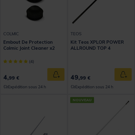
COLMIC
TEOS
Embout De Protection
Kit Teos XPLOR POWER
Colmic Joint Cleaner x2
ALLROUND TOP 4
[object Object] out of 5 Customer Rating
(4)
4,
49,
Ajouter au panier
Ajout
99 €
99 €
Expédition sous 24 h
Expédition sous 24 h
NOUVEAU