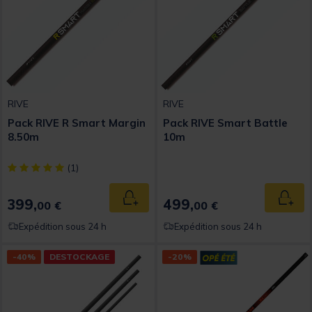
RIVE
RIVE
Pack RIVE R Smart Margin
Pack RIVE Smart Battle
8.50m
10m
[object Object] out of 5 Customer Rating
(1)
399,
499,
Ajouter au panier
Ajout
00 €
00 €
Expédition sous 24 h
Expédition sous 24 h
-40%
DESTOCKAGE
-20%