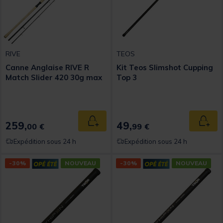
RIVE
TEOS
Canne Anglaise RIVE R
Kit Teos Slimshot Cupping
Match Slider 420 30g max
Top 3
259,
49,
Ajouter au panier
Ajout
00 €
99 €
Expédition sous 24 h
Expédition sous 24 h
-30%
NOUVEAU
-30%
NOUVEAU