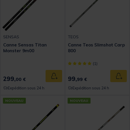
SENSAS
TEOS
Canne Sensas Titan
Canne Teos Slimshot Carp
Monster 9m00
800
[object Object] out of 5 Custom
(1)
299,
99,
Ajouter au panier
Ajout
00 €
99 €
Expédition sous 24 h
Expédition sous 24 h
NOUVEAU
NOUVEAU