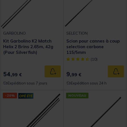
GARBOLINO
SELECTION
Kit Garbolino K2 Match
Scion pour cannes à coup
Helix 2 Brins 2.65m, 42g
selection carbone
(Pour Silverfish)
115/5mm
[object Object] out of 5 Custom
(10)
54,
9,
Ajouter au panier
Ajout
99 €
99 €
Expédition sous 7 jours
Expédition sous 24 h
-20%
NOUVEAU