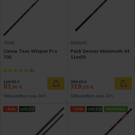
TEOS
SENSAS
Canne Teos Whipon Pro
Pack Sensas Mammoth 44
700
11m50
[object Object] out of 5 Customer Rating
(1)
Price reduced from
to
Price reduced from
to
119,00 €
399,00 €
83,
319,
Ajouter au panier
Ajout
30 €
20 €
Expédition sous 24 h
Expédition sous 24 h
-40%
-20%
NOUVEAU