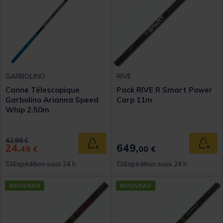
GARBOLINO
RIVE
Canne Télescopique
Pack RIVE R Smart Power
Garbolino Arianna Speed
Carp 11m
Whip 2.50m
Price reduced from
to
42,99 €
24,
649,
Ajouter au panier
Ajout
49 €
00 €
Expédition sous 24 h
Expédition sous 24 h
NOUVEAU
NOUVEAU