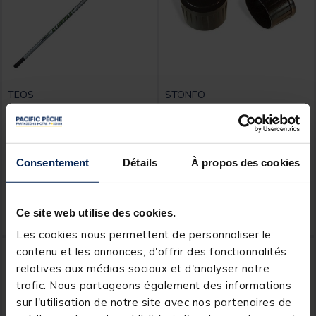
TEOS
STONFO
Canne Teos Slimshot Carp
bouchon pour cannes au
950
coup Stonfo
[object Object] out of 5 Custom
(5)
Consentement
Détails
À propos des cookies
129,
2,
Ajouter au panier
Ajout
00 €
99 €
Ce site web utilise des cookies.
Expédition sous 24 h
Expédition sous 24 h
Les cookies nous permettent de personnaliser le
NOUVEAU
NOUVEAU
contenu et les annonces, d'offrir des fonctionnalités
relatives aux médias sociaux et d'analyser notre
trafic. Nous partageons également des informations
sur l'utilisation de notre site avec nos partenaires de