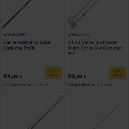
GARBOLINO
GARBOLINO
Canne Garbolino Super
Kit K2 Garbolino Power
Carp one 7m00
Start Carpy Sky Compact
ELC
64,
59,
Ajouter au panier
Ajout
99 €
99 €
Expédition sous 7 jours
Expédition sous 7 jours