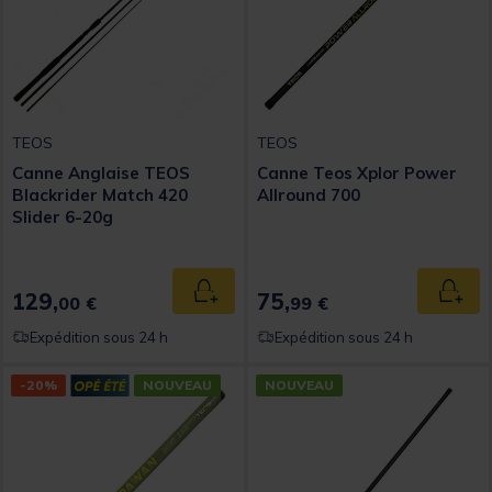
TEOS
TEOS
Canne Anglaise TEOS
Canne Teos Xplor Power
Blackrider Match 420
Allround 700
Slider 6-20g
129,
75,
Ajouter au panier
Ajout
00 €
99 €
Expédition sous 24 h
Expédition sous 24 h
-20%
NOUVEAU
NOUVEAU