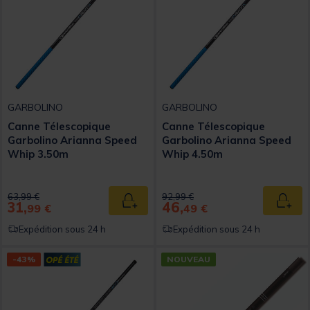
GARBOLINO
GARBOLINO
Canne Télescopique
Canne Télescopique
Garbolino Arianna Speed
Garbolino Arianna Speed
Whip 3.50m
Whip 4.50m
Price reduced from
to
Price reduced from
to
63,99 €
92,99 €
31,
46,
Ajouter au panier
Ajout
99 €
49 €
Expédition sous 24 h
Expédition sous 24 h
-43%
NOUVEAU