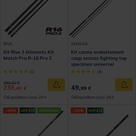
RIVE
SENSAS
Kit Rive 3 éléments Kit
Kit canne emboitement
Match Pro R-16 Pro 2
coup sensas fighting top
specimen universel
[object Object] out of 5 Customer Rating
[object Object] out of 5 Custom
(1)
(4)
Price reduced from
to
399,00 €
239,
49,
Ajouter au panier
Ajout
40 €
99 €
Expédition sous 24 h
Expédition sous 24 h
-30%
NOUVEAU
-20%