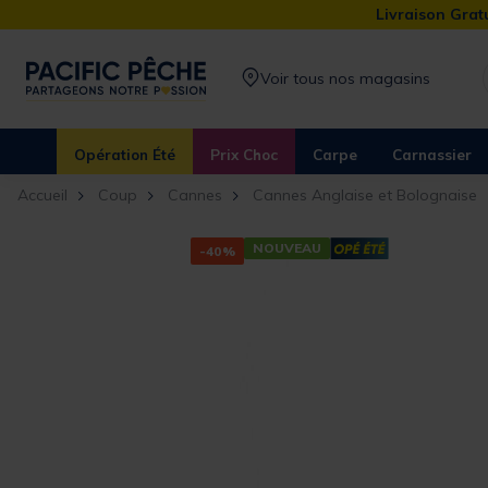
Livraison Gratu
Voir tous nos magasins
Opération Été
Prix Choc
Carpe
Carnassier
Accueil
Coup
Cannes
Cannes Anglaise et Bolognaise
NOUVEAU
-40%