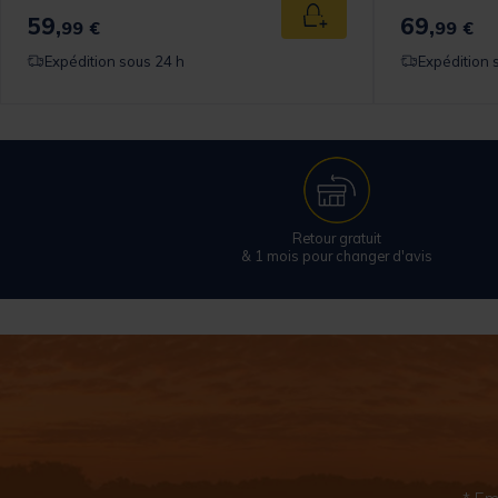
59,
69,
 au panier
Ajouter au panier
99 €
99 €
Expédition sous 24 h
Expédition 
Retour gratuit
& 1 mois pour changer d'avis