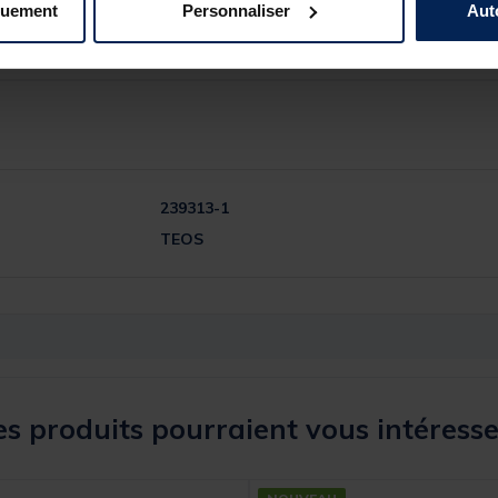
quement
Personnaliser
Aut
239313-1
TEOS
s produits pourraient vous intéresse