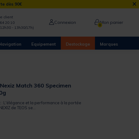
×
rte dès 90€
e client
Connexion
Mon panier
64 20 10
0
/12h30 - 13h30/17h)
Navigation
Equipement
Destockage
Marques
 Nexiz Match 360 Specimen
40g
t : L'élégance et la performance à la portée
 NEXIZ de TEOS se...
from