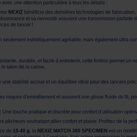
 avec une attention particulière à tous les détails :
anne
NEXIZ
bénéficie des dernières technologies de fabrication,
résonnance et sa nervosité assurent une transmission parfaite de
nces de lancer !
 seulement esthétiquement agréable, mais également ultra confo
sistante, durable, et facile à entretenir, cette finition permet u
 le talon de la canne.
e une stabilité accrue et un équilibre idéal pour des lancers pré
s risques d'emmêlement et assurent une glisse fluide du fil, pou
:
Une touche pratique et discrète pour confort d’utilisation optim
es pêcheurs souhaitant allier confort et plaisir. Profitez de la p
nce de
15-40 g
, la
NEXIZ MATCH 360 SPECIMEN
est un modèle
sons et spécimens à l’anglaise. Son action progressive la rend 