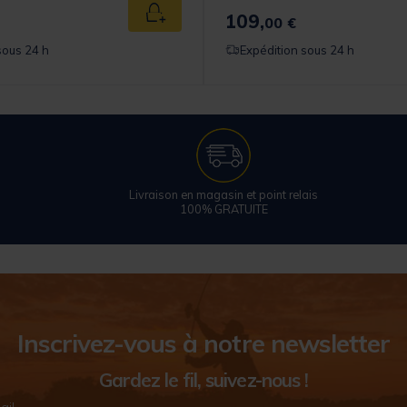
109,
Ajouter au panier
00 €
sous 24 h
Expédition sous 24 h
Livraison en magasin et point relais
100% GRATUITE
Inscrivez-vous à notre newsletter
Gardez le fil, suivez-nous !