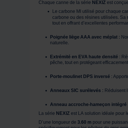
Chaque canne de la série
NEXIZ
est conçue
Le carbone MI utilisé pour chaque c
carbone ou des résines utilisées. Sa 
tout en offrant d’excellentes performa
Poignée liège AAA avec méplat :
Non
naturelle.
Extrémité en EVA haute densité
: Ré
pêche, tout en protégeant efficacement
Porte-moulinet DPS inversé
: Apport
Anneaux SIC surélevés :
Réduisent le
Anneau accroche-hameçon intégré 
La série
NEXIZ
est LA solution idéale pour l
D’une longueur de
3.60 m
pour une puissa
spécifiquement pour les pêches de gros pois