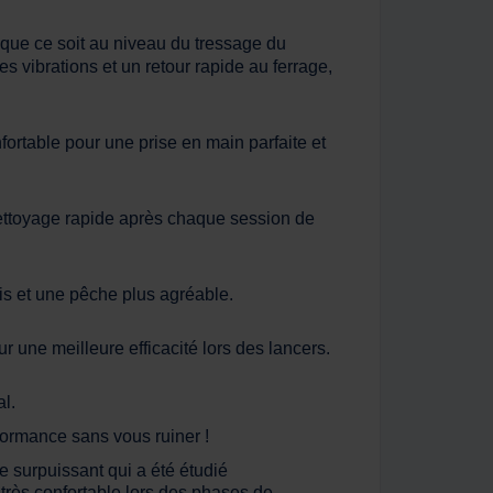
 que ce soit au niveau du tressage du
s vibrations et un retour rapide au ferrage,
rtable pour une prise en main parfaite et
n nettoyage rapide après chaque session de
cis et une pêche plus agréable.
r une meilleure efficacité lors des lancers.
al.
erformance sans vous ruiner !
 surpuissant qui a été étudié
très confortable lors des phases de