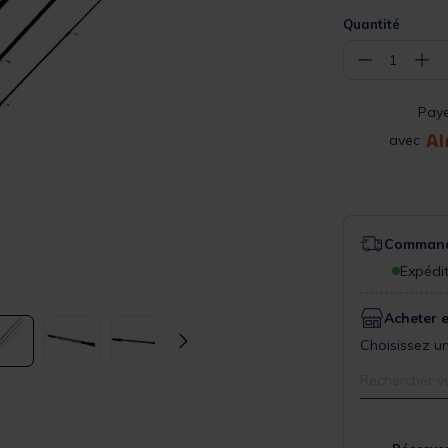
Quantité
−
+
1
Pay
avec
Commande
Expédit
Acheter 
Choisissez un
Rechercher v