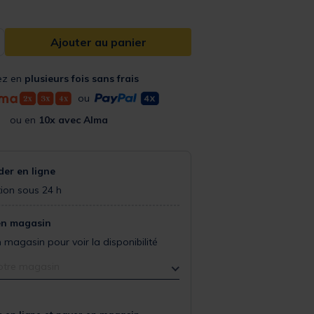
Ajouter au panier
ez en
plusieurs fois sans frais
ou
ou en
10x avec Alma
r en ligne
ion sous 24 h
en magasin
 magasin pour voir la disponibilité
otre magasin