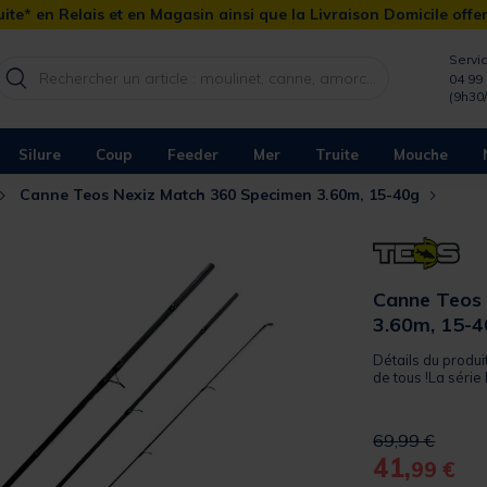
ite* en Relais et en Magasin ainsi que la Livraison Domicile offe
Servic
04 99 
(9h30
Silure
Coup
Feeder
Mer
Truite
Mouche
Canne Teos Nexiz Match 360 Specimen 3.60m, 15-40g
Canne Teos
3.60m, 15-
Détails du produi
de tous !La série
Price reduced 
to
69,99 €
41,
99 €