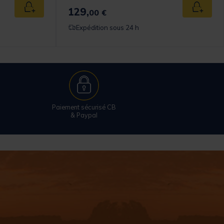
129,
Ajouter au panier
Ajouter
00 €
Expédition sous 24 h
Paiement sécurisé CB
& Paypal