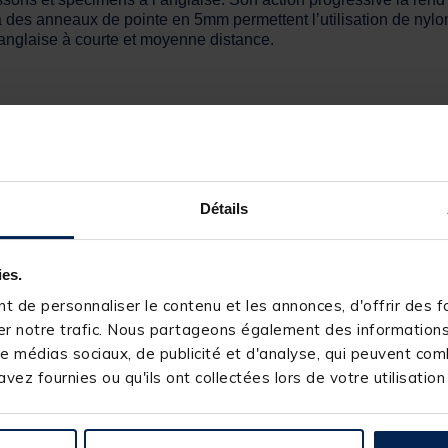
es anneaux de pointe en 5mm permettent l’utilisation de nylons 
’anglaise à courte et moyenne distance.
Détails
ies.
 de personnaliser le contenu et les annonces, d'offrir des fo
r notre trafic. Nous partageons également des informations s
e médias sociaux, de publicité et d'analyse, qui peuvent comb
vez fournies ou qu'ils ont collectées lors de votre utilisation