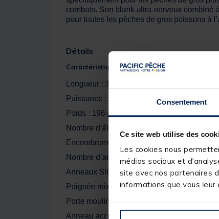
combats. Son blank ultra-nerveux combiné à d
pour toutes les pêches de gros poissons à l
Détails
Caractéristiques :
Longueur : 3.60 m
Puissance : 15-40 g
Consentement
Poids : 196 g
Nombre d’éléments : 3
Ce site web utilise des cook
Encombrement : 1.26 m
Les cookies nous permettent
Nombre d’anneaux : 11
médias sociaux et d'analyse
Anneaux SIC surélevés
site avec nos partenaires d
informations que vous leur a
Poignée mixte EVA/Liège AAA
Porte moulinet DPS inversé
Anneau accroche-hameçon