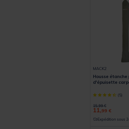
MACK2
Housse étanche 
d'épuisette car
[object Object] ou
(5)
Price reduced from
to
15,99 €
11,
99 €
Expédition sous 2