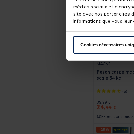
médias sociaux et d'analyse
site avec nos partenaires d
informations que vous leur a
Cookies nécessaires uni
MACK2
Peson carpe mac
scale 54 kg
[object Object] ou
(6)
Price reduced from
to
39,99 €
24,
99 €
Expédition sous 2
-25%