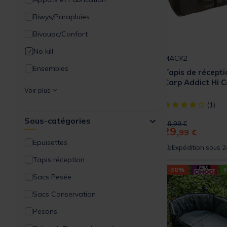
Biwys/Parapluies
Bivouac/Confort
No kill
MACK2
Ensembles
Tapis de récept
Carp Addict Hi 
Packs
Voir plus
Filaments
[object Object] ou
(1)
Sous-catégories
Bagagerie/Rangement
Price reduced from
to
59,99 €
29,
99 €
Acc.Montages/Hameçons
Epuisettes
Expédition sous 2
Détection
Tapis réception
-30%
Supports Cannes
Sacs Pesée
Outillages
Sacs Conservation
Amorçage/Propulsion
Pesons
Vêtements