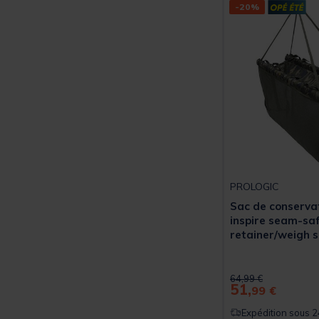
-20%
PROLOGIC
Sac de conservat
inspire seam-saf
retainer/weigh s
Price reduced from
to
64,99 €
51,
99 €
Expédition sous 2