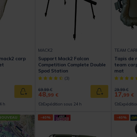
MACK2
TEAM CAR
 mack2 carp
Support Mack2 Falcon
Tapis de 
et
Competition Complete Double
team carp
Spod Station
mat
t of 5 Customer Rating
[object Object] out of 5 Customer Rating
[object Obj
(3)
Price reduced from
to
Price reduc
to
69,99 €
29,99 €
48,
17,
Ajouter au panier
Ajouter au panier
99 €
99 €
4 h
Expédition sous 24 h
Expéditio
NOUVEAU
-40%
-40%