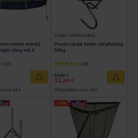
TEAM CARPFISHING
nservation mack2
Peson carpe team carpfishing
ght sling mk ii
50kg
ect] out of 5 Customer Rating
[object Object] out of 5 Customer Rating
(16)
(18)
ed from
Price reduced from
to
19,99 €
11,
Ajouter au panier
Ajouter au
99 €
n sous 24 h
Expédition sous 24 h
-31%