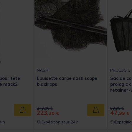
NASH
PROLOGIC
pour tête
Epuisette carpe nash scope
Sac de co
pe mack2
black ops
prologic 
retainer-
t of 5 Customer Rating
Price reduced from
to
Price reduc
to
279,00 €
59,99 €
223,
47,
Ajouter au panier
Ajouter au panier
20 €
99 €
4 h
Expédition sous 24 h
Expéditio