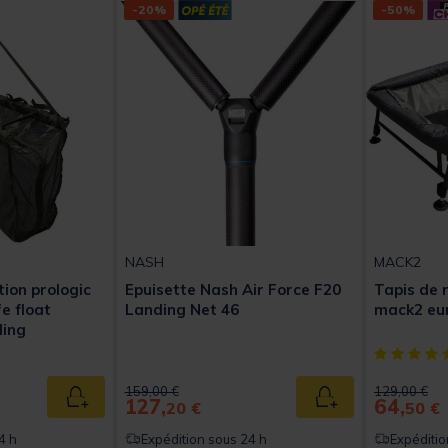
-20%
-50%
NASH
MACK2
ion prologic
Epuisette Nash Air Force F20
Tapis de 
e float
Landing Net 46
mack2 eu
ling
[object Obj
Price reduced from
to
Price reduc
to
159,00 €
129,00 €
127,
64,
Ajouter au panier
Ajouter au panier
20 €
50 €
4 h
Expédition sous 24 h
Expéditio