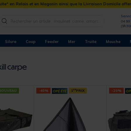
ite* en Relais et en Magasin ainsi que la Livraison Domicile offe
Servic
04 99 
(9h30
Silure
Coup
Feeder
Mer
Truite
Mouche
ill carpe
NOUVEAU
-40%
1
ER
PRIX
-20%