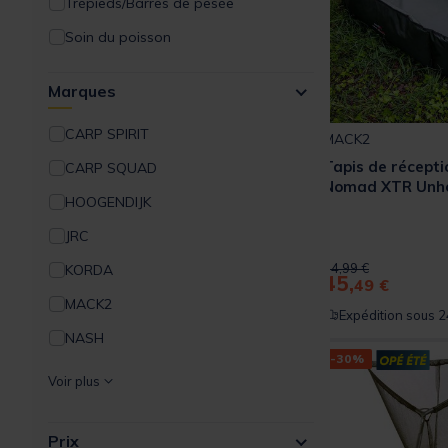
Trépieds/Barres de pesée
Chaussants
Soin du poisson
Lunettes/Optique
Seau Souple
Marques
Offre à volume carpe
Média/Déco
CARP SPIRIT
MACK2
Découverte Pêche à la Carpe
Tapis de récept
CARP SQUAD
Nomad XTR Unho
HOOGENDIJK
JRC
Price reduced from
to
64,99 €
KORDA
45,
49 €
MACK2
Expédition sous 2
NASH
-30%
PROLOGIC
Voir plus
PROWESS
Prix
REDFISH