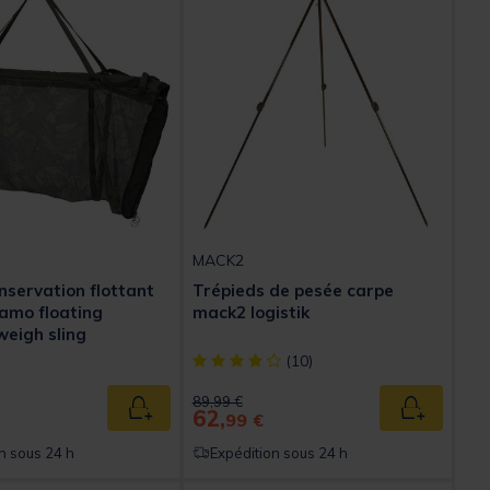
MACK2
nservation flottant
Trépieds de pesée carpe
camo floating
mack2 logistik
weigh sling
[object Object] out of 5 Customer Rating
(10)
ed from
Price reduced from
to
89,99 €
62,
Ajouter au panier
Ajouter au
99 €
n sous 24 h
Expédition sous 24 h