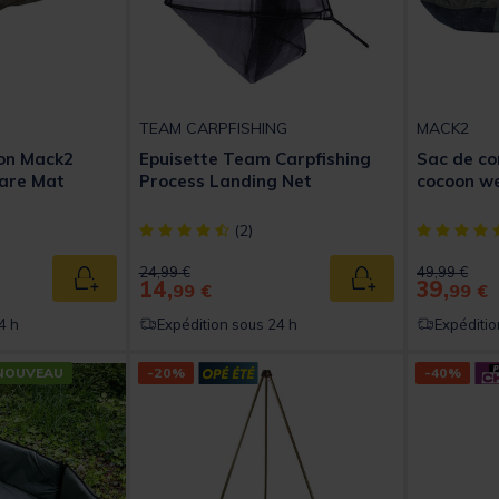
TEAM CARPFISHING
MACK2
ion Mack2
Epuisette Team Carpfishing
Sac de co
Care Mat
Process Landing Net
cocoon wei
t of 5 Customer Rating
[object Object] out of 5 Customer Rating
[object Obj
(2)
Price reduced from
to
Price reduc
to
24,99 €
49,99 €
14,
39,
Ajouter au panier
Ajouter au panier
99 €
99 €
4 h
Expédition sous 24 h
Expéditio
NOUVEAU
-20%
-40%