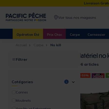
Livraison Gratu
Voir tous nos magasins
Opération Été
Prix Choc
Carpe
Carnassier
Accueil
Carpe
No kill
Matériel no k
Filtrer
206 articles
-50%
Catégories
1
Cannes
Moulinets
Appâts et Fabrication