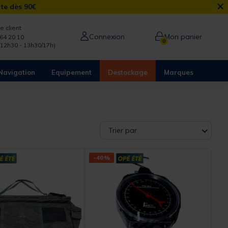
×
rte dès 90€
e client
Connexion
Mon panier
64 20 10
0
/12h30 - 13h30/17h)
Navigation
Equipement
Destockage
Marques
Trier par
-40%