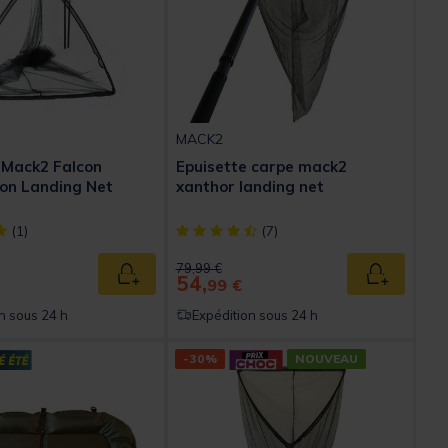
MACK2
 Mack2 Falcon
Epuisette carpe mack2
on Landing Net
xanthor landing net
ect] out of 5 Customer Rating
[object Object] out of 5 Customer Rating
(1)
(7)
ed from
Price reduced from
to
79,99 €
54,
Ajouter au panier
Ajouter au
99 €
n sous 24 h
Expédition sous 24 h
-30%
NOUVEAU