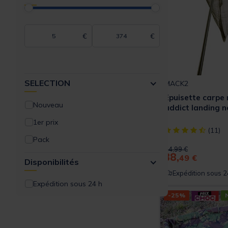
RIDGE MONKEY
SERT
€
€
SONIK
STARBAITS
SELECTION
TEAM CARPFISHING
MACK2
Epuisette carpe
TRAKKER
Nouveau
addict landing n
1er prix
[object Object] ou
(11)
Pack
Price reduced from
to
54,99 €
38,
49 €
Disponibilités
Expédition sous 2
Expédition sous 24 h
-25%