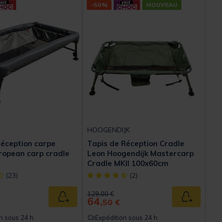
-50%
NOUVEAU
HOOGENDIJK
réception carpe
Tapis de Réception Cradle
ropean carp cradle
Leon Hoogendijk Mastercarp
Cradle MKII 100x60cm
ect] out of 5 Customer Rating
[object Object] out of 5 Customer Rating
(23)
(2)
ed from
Price reduced from
to
129,00 €
64,
Ajouter au panier
Ajouter au
50 €
n sous 24 h
Expédition sous 24 h