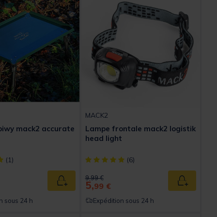
MACK2
biwy mack2 accurate
Lampe frontale mack2 logistik
head light
ect] out of 5 Customer Rating
[object Object] out of 5 Customer Rating
(1)
(6)
ed from
Price reduced from
to
9,99 €
5,
Ajouter au panier
Ajouter au
99 €
n sous 24 h
Expédition sous 24 h