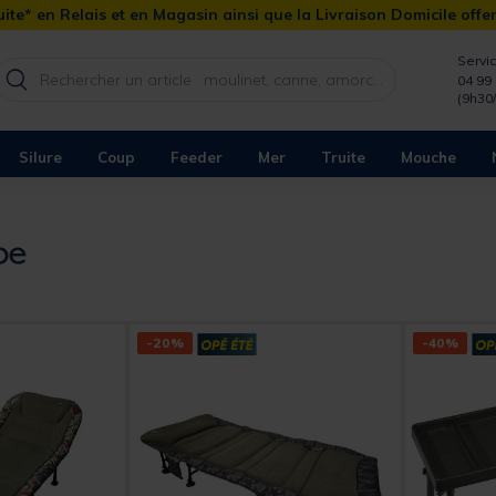
ite* en Relais et en Magasin ainsi que la Livraison Domicile offe
Servic
04 99 
(9h30
Silure
Coup
Feeder
Mer
Truite
Mouche
pe
-20%
-40%