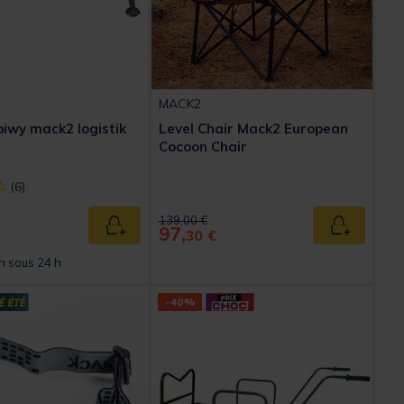
MACK2
biwy mack2 logistik
Level Chair Mack2 European
Cocoon Chair
ect] out of 5 Customer Rating
(6)
ed from
Price reduced from
to
139,00 €
97,
Ajouter au panier
Ajouter au
30 €
n sous 24 h
-40%