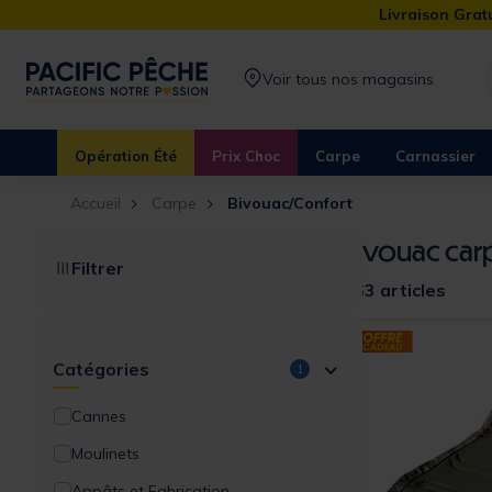
Livraison Gratu
Voir tous nos magasins
Opération Été
Prix Choc
Carpe
Carnassier
Accueil
Carpe
Bivouac/Confort
Bivouac car
Filtrer
263 articles
Catégories
1
Cannes
Moulinets
Appâts et Fabrication