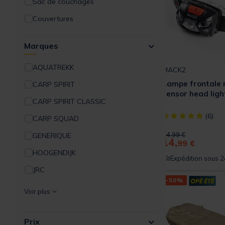
Sac de couchages
Chaussants
Couvertures
Lunettes/Optique
Tables
Marques
Offre à volume carpe
Chauffages/Réchauds
Média/Déco
AQUATREKK
Cuisine/Repas
MACK2
Découverte Pêche à la Carpe
Lampe frontale 
CARP SPIRIT
Lampes
sensor head ligh
CARP SPIRIT CLASSIC
Chariots
[object Object] ou
(6)
CARP SQUAD
Energie
Price reduced from
to
24,99 €
GENERIQUE
14,
99 €
HOOGENDIJK
Expédition sous 2
JRC
-50%
KORDA
Voir plus
MACK2
Prix
NASH