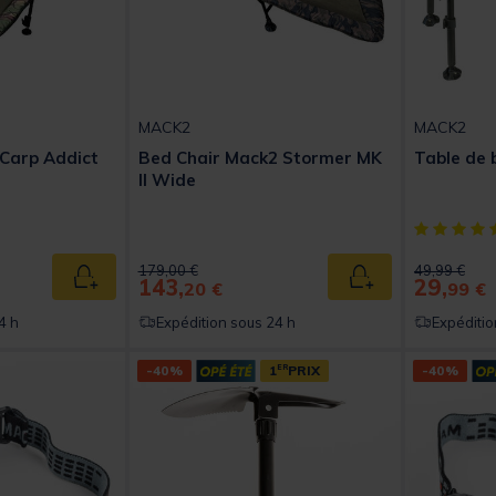
MACK2
MACK2
Carp Addict
Bed Chair Mack2 Stormer MK
Table de 
II Wide
t of 5 Customer Rating
[object Obj
Price reduced from
to
Price reduc
to
179,00 €
49,99 €
143,
29,
Ajouter au panier
Ajouter au panier
20 €
99 €
4 h
Expédition sous 24 h
Expéditio
-40%
1
ER
PRIX
-40%