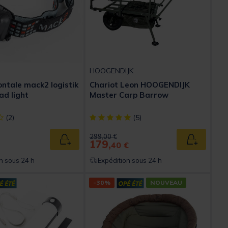
HOOGENDIJK
ntale mack2 logistik
Chariot Leon HOOGENDIJK
ad light
Master Carp Barrow
ect] out of 5 Customer Rating
[object Object] out of 5 Customer Rating
(2)
(5)
ed from
Price reduced from
to
299,00 €
179,
Ajouter au panier
Ajouter au
40 €
n sous 24 h
Expédition sous 24 h
-30%
NOUVEAU