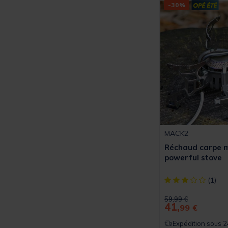
-30%
MACK2
Réchaud carpe m
powerful stove
[object Object] ou
(1)
Price reduced from
to
59,99 €
41,
99 €
Expédition sous 2