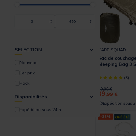
OPINEL
PACIFIC PECHE
€
€
PETZL
POWEC
SELECTION
PROLOGIC
CARP SQUAD
Sac de couchag
PROWESS
Nouveau
Sleeping Bag 3 
REDFISH
1er prix
[object Object] ou
(3)
RIDGE MONKEY
Pack
Price reduced from
to
79,99 €
RIPPTON
39,
99 €
Disponibilités
SELECTION
Expédition sous 2
Expédition sous 24 h
SERT
-33%
SONIK
STARBAITS