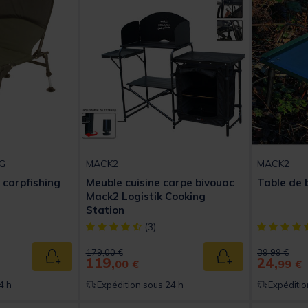
G
MACK2
MACK2
 carpfishing
Meuble cuisine carpe bivouac
Table de 
Mack2 Logistik Cooking
Station
[object Object] out of 5 Customer Rating
[object Obj
(3)
Price reduced from
to
Price reduc
to
179,00 €
39,99 €
119,
24,
Ajouter au panier
Ajouter au panier
00 €
99 €
4 h
Expédition sous 24 h
Expéditio