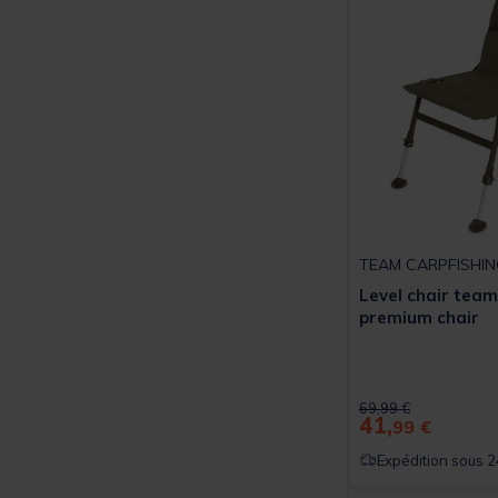
TEAM CARPFISHIN
Level chair team
premium chair
Price reduced from
to
69,99 €
41,
99 €
Expédition sous 2