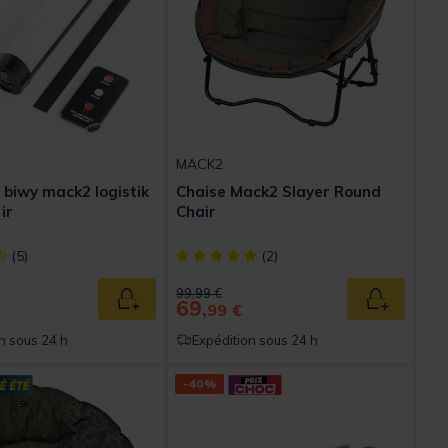
MACK2
biwy mack2 logistik
Chaise Mack2 Slayer Round
ir
Chair
ect] out of 5 Customer Rating
[object Object] out of 5 Customer Rating
(5)
(2)
ed from
Price reduced from
to
99,99 €
69,
Ajouter au panier
Ajouter au
99 €
n sous 24 h
Expédition sous 24 h
-40%