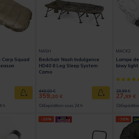
NASH
MACK2
e Carp Squad
Bedchair Nash Indulgence
Lampe de 
Season
HD40 8 Leg Sleep System
biwy light 
Camo
t of 5 Customer Rating
[object Obj
Price reduced from
to
Price reduc
to
449,00 €
39,99 €
359,
27,
Ajouter au panier
Ajouter au panier
20 €
99 €
4 h
Expédition sous 24 h
Expéditio
-20%
-30%