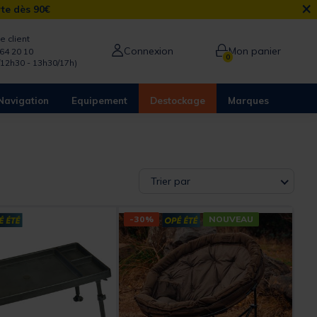
×
rte dès 90€
e client
Connexion
Mon panier
64 20 10
0
/12h30 - 13h30/17h)
Navigation
Equipement
Destockage
Marques
Trier par
-30%
NOUVEAU