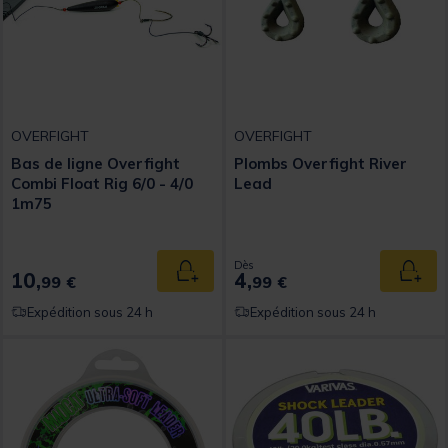
OVERFIGHT
OVERFIGHT
Bas de ligne Overfight
Plombs Overfight River
Combi Float Rig 6/0 - 4/0
Lead
1m75
Dès
10,
4,
Ajouter au panier
Ajout
99 €
99 €
Expédition sous 24 h
Expédition sous 24 h