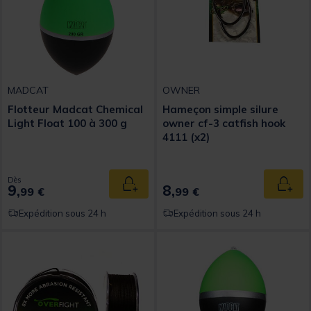
MADCAT
OWNER
Flotteur Madcat Chemical
Hameçon simple silure
Light Float 100 à 300 g
owner cf-3 catfish hook
4111 (x2)
Dès
9,
8,
Ajouter au panier
Ajout
99 €
99 €
Expédition sous 24 h
Expédition sous 24 h