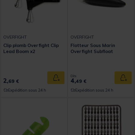
OVERFIGHT
OVERFIGHT
Clip plomb Overfight Clip
Flotteur Sous Marin
Lead Boom x2
Overfight Subfloat
Dès
2,
4,
Ajouter au panier
Ajout
69 €
49 €
Expédition sous 24 h
Expédition sous 24 h