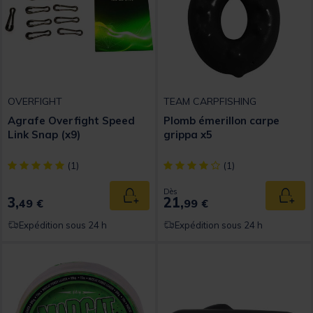
OVERFIGHT
TEAM CARPFISHING
Agrafe Overfight Speed
Plomb émerillon carpe
Link Snap (x9)
grippa x5
[object Object] out of 5 Customer Rating
[object Object] out of 5 Custom
(1)
(1)
Dès
3,
21,
Ajouter au panier
Ajout
49 €
99 €
Expédition sous 24 h
Expédition sous 24 h