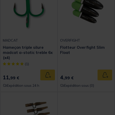
MADCAT
OVERFIGHT
Hameçon triple silure
Flotteur Overfight Slim
madcat a-static treble 6x
Float
(x4)
[object Object] out of 5 Customer Rating
(1)
11,
4,
Ajouter au panier
Ajout
99 €
99 €
Expédition sous 24 h
Expédition sous {0}