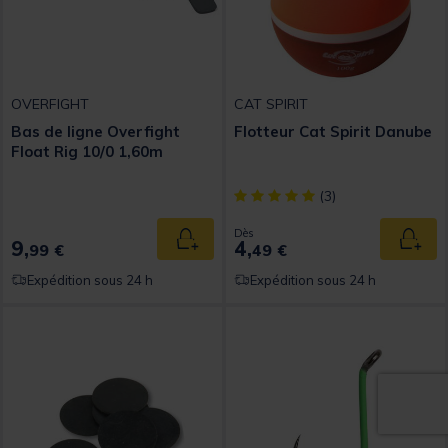
OVERFIGHT
CAT SPIRIT
Bas de ligne Overfight
Flotteur Cat Spirit Danube
Float Rig 10/0 1,60m
[object Object] out of 5 Custom
(3)
Dès
9,
4,
Ajouter au panier
Ajout
99 €
49 €
Expédition sous 24 h
Expédition sous 24 h