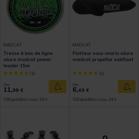
MADCAT
MADCAT
Tresse à bas de ligne
Flotteur sous-marin silure
silure madcat power
madcat propellor subfloat
leader 15m
[object Object] out of 5 Customer Rating
[object Object] out of 5 Custom
(1)
(1)
Dès
Dès
11,
6,
Ajouter au panier
Ajout
99 €
49 €
Expédition sous 24 h
Expédition sous 24 h