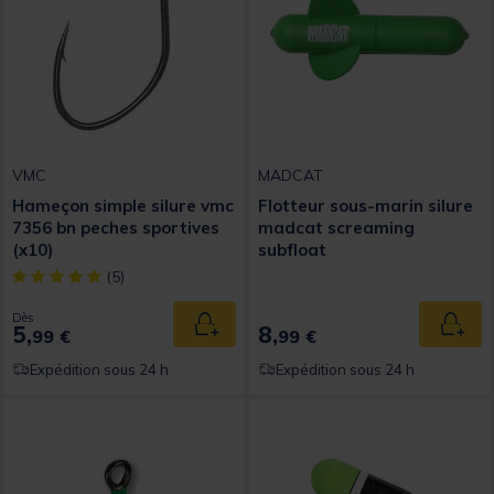
VMC
MADCAT
Hameçon simple silure vmc
Flotteur sous-marin silure
7356 bn peches sportives
madcat screaming
(x10)
subfloat
[object Object] out of 5 Customer Rating
(5)
Dès
5,
8,
Ajouter au panier
Ajout
99 €
99 €
Expédition sous 24 h
Expédition sous 24 h