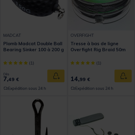
MADCAT
OVERFIGHT
Plomb Madcat Double Ball
Tresse à bas de ligne
Bearing Sinker 100 à 200 g
Overfight Rig Braid 50m
[object Object] out of 5 Customer Rating
[object Object] out of 5 Custom
(1)
(1)
Dès
7,
14,
Ajouter au panier
Ajout
49 €
99 €
Expédition sous 24 h
Expédition sous 24 h