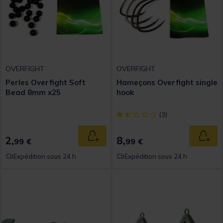
OVERFIGHT
OVERFIGHT
Perles Overfight Soft
Hameçons Overfight single
Bead 8mm x25
hook
[object Object] out of 5 Custom
(3)
2,
8,
Ajouter au panier
Ajout
99 €
99 €
Expédition sous 24 h
Expédition sous 24 h