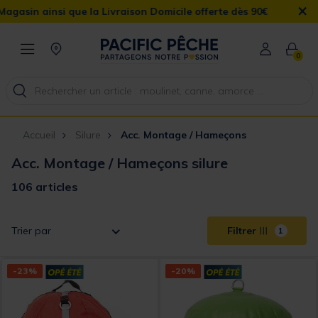
×
raison Domicile offerte dès 90€
0
Accueil
Silure
Acc. Montage / Hameçons
Acc. Montage / Hameçons silure
106 articles
Trier par
Filtrer
1
-23%
-20%