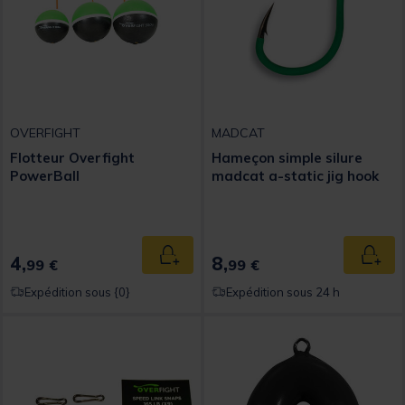
OVERFIGHT
MADCAT
Flotteur Overfight
Hameçon simple silure
PowerBall
madcat a-static jig hook
4,
8,
Ajouter au panier
Ajout
99 €
99 €
Expédition sous {0}
Expédition sous 24 h