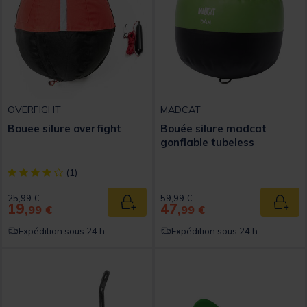
OVERFIGHT
MADCAT
Bouee silure overfight
Bouée silure madcat
gonflable tubeless
[object Object] out of 5 Customer Rating
(1)
Price reduced from
to
Price reduced from
to
25,99 €
59,99 €
19,
47,
Ajouter au panier
Ajout
99 €
99 €
Expédition sous 24 h
Expédition sous 24 h