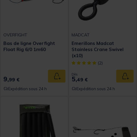
OVERFIGHT
MADCAT
Bas de ligne Overfight
Emerillons Madcat
Float Rig 6/0 1m60
Stainless Crane Swivel
(x10)
[object Object] out of 5 Custom
(2)
Dès
9,
5,
Ajouter au panier
Ajout
99 €
49 €
Expédition sous 24 h
Expédition sous 24 h