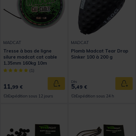
MADCAT
MADCAT
Tresse à bas de ligne
Plomb Madcat Tear Drop
silure madcat cat cable
Sinker 100 à 200 g
1.35mm 160kg 10m
[object Object] out of 5 Customer Rating
(1)
Dès
11,
5,
Ajouter au panier
Ajout
99 €
49 €
Expédition sous 12 jours
Expédition sous 24 h