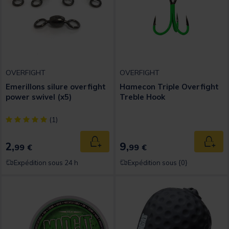
OVERFIGHT
OVERFIGHT
Emerillons silure overfight
Hamecon Triple Overfight
power swivel (x5)
Treble Hook
[object Object] out of 5 Customer Rating
(1)
2,
9,
Ajouter au panier
Ajout
99 €
99 €
Expédition sous 24 h
Expédition sous {0}