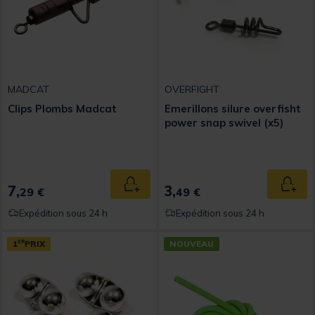
MADCAT
OVERFIGHT
Clips Plombs Madcat
Emerillons silure overfisht
power snap swivel (x5)
7,
3,
Ajouter au panier
Ajout
29 €
49 €
Expédition sous 24 h
Expédition sous 24 h
1
ER
PRIX
NOUVEAU