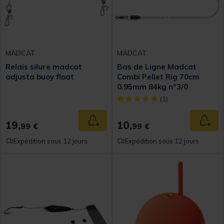
MADCAT
MADCAT
Relais silure madcat
Bas de Ligne Madcat
adjusta buoy float
Combi Pellet Rig 70cm
0.95mm 84kg n°3/0
[object Object] out of 5 Custom
(1)
19,
10,
Ajouter au panier
Ajout
99 €
99 €
Expédition sous 12 jours
Expédition sous 12 jours