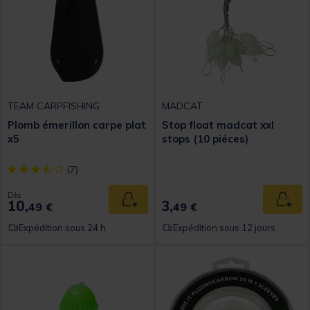
TEAM CARPFISHING
MADCAT
Plomb émerillon carpe plat
Stop float madcat xxl
x5
stops (10 piéces)
[object Object] out of 5 Customer Rating
(7)
Dès
10,
3,
Ajouter au panier
Ajout
49 €
49 €
Expédition sous 24 h
Expédition sous 12 jours