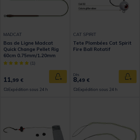
MADCAT
CAT SPIRIT
Bas de Ligne Madcat
Tete Plombées Cat Spirit
Quick Change Pellet Rig
Fire Ball Rotatif
60cm 0.75mm/1.20mm
61kg n°2/0
[object Object] out of 5 Customer Rating
(1)
Dès
11,
8,
Ajouter au panier
Ajout
99 €
49 €
Expédition sous 24 h
Expédition sous 24 h