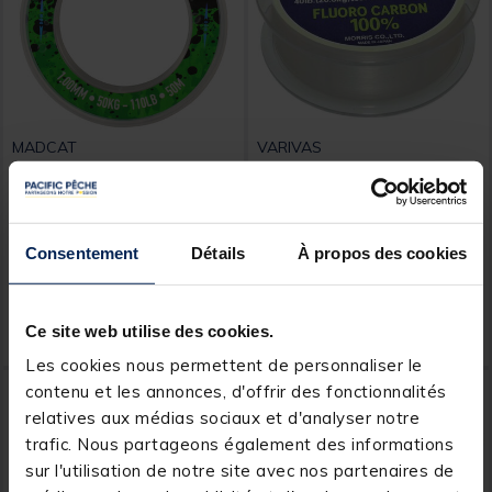
MADCAT
VARIVAS
Monofilament bas de ligne
Fil fluorocarbone varivas
silure madcat ultra-soft
30m
mono leader 50m
[object Object] out of 5 Customer Rating
[object Object] out of 5 Custom
(1)
(13)
Consentement
Détails
À propos des cookies
Dès
Dès
13,
19,
Ajouter au panier
Ajout
99 €
99 €
Ce site web utilise des cookies.
Expédition sous 24 h
Expédition sous 24 h
Les cookies nous permettent de personnaliser le
contenu et les annonces, d'offrir des fonctionnalités
relatives aux médias sociaux et d'analyser notre
trafic. Nous partageons également des informations
sur l'utilisation de notre site avec nos partenaires de