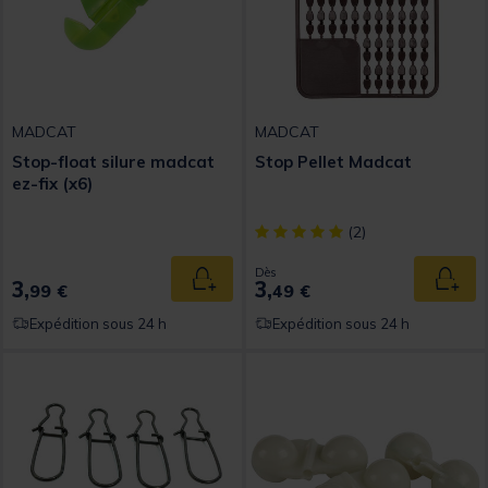
MADCAT
MADCAT
Stop-float silure madcat
Stop Pellet Madcat
ez-fix (x6)
[object Object] out of 5 Custom
(2)
Dès
3,
3,
Ajouter au panier
Ajout
99 €
49 €
Expédition sous 24 h
Expédition sous 24 h