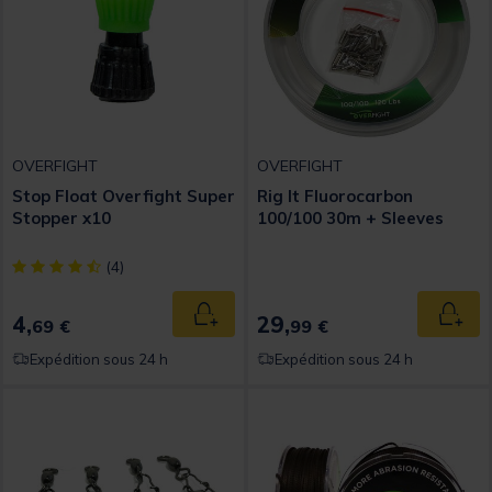
OVERFIGHT
OVERFIGHT
Stop Float Overfight Super
Rig It Fluorocarbon
Stopper x10
100/100 30m + Sleeves
[object Object] out of 5 Customer Rating
(4)
4,
29,
Ajouter au panier
Ajout
69 €
99 €
Expédition sous 24 h
Expédition sous 24 h