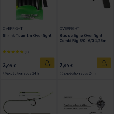
OVERFIGHT
OVERFIGHT
Shrink Tube 1m Overfight
Bas de ligne Overfight
Combi Rig 8/0 -6/0 1,25m
[object Object] out of 5 Customer Rating
(1)
2,
7,
Ajouter au panier
Ajout
99 €
99 €
Expédition sous 24 h
Expédition sous 24 h