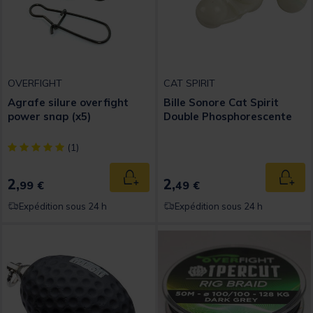
OVERFIGHT
CAT SPIRIT
Agrafe silure overfight
Bille Sonore Cat Spirit
power snap (x5)
Double Phosphorescente
[object Object] out of 5 Customer Rating
(1)
2,
2,
Ajouter au panier
Ajout
99 €
49 €
Expédition sous 24 h
Expédition sous 24 h