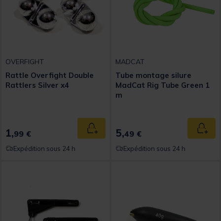
OVERFIGHT
MADCAT
Rattle Overfight Double
Tube montage silure
Rattlers Silver x4
MadCat Rig Tube Green 1
m
1,
5,
Ajouter au panier
Ajout
99 €
49 €
Expédition sous 24 h
Expédition sous 24 h