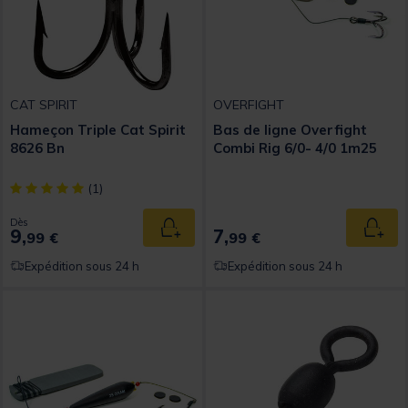
CAT SPIRIT
OVERFIGHT
Hameçon Triple Cat Spirit
Bas de ligne Overfight
8626 Bn
Combi Rig 6/0- 4/0 1m25
[object Object] out of 5 Customer Rating
(1)
Dès
9,
7,
Ajouter au panier
Ajout
99 €
99 €
Expédition sous 24 h
Expédition sous 24 h