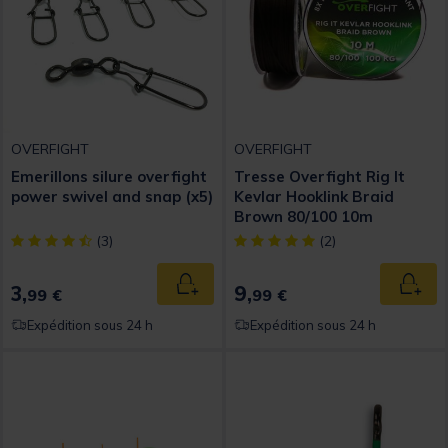
OVERFIGHT
OVERFIGHT
Emerillons silure overfight
Tresse Overfight Rig It
power swivel and snap (x5)
Kevlar Hooklink Braid
Brown 80/100 10m
[object Object] out of 5 Customer Rating
[object Object] out of 5 Custom
(3)
(2)
3,
9,
Ajouter au panier
Ajout
99 €
99 €
Expédition sous 24 h
Expédition sous 24 h