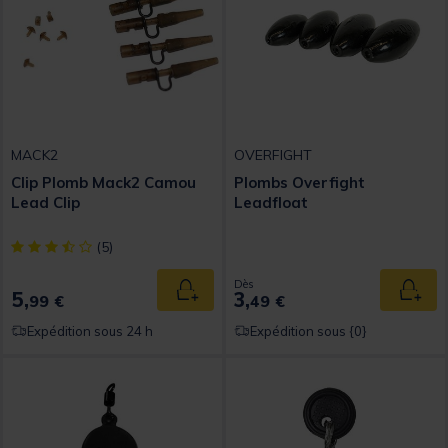
MACK2
OVERFIGHT
Clip Plomb Mack2 Camou
Plombs Overfight
Lead Clip
Leadfloat
[object Object] out of 5 Customer Rating
(5)
Dès
5,
3,
Ajouter au panier
Ajout
99 €
49 €
Expédition sous 24 h
Expédition sous {0}