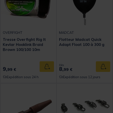
OVERFIGHT
MADCAT
Tresse Overfight Rig It
Flotteur Madcat Quick
Kevlar Hooklink Braid
Adapt Float 100 à 300 g
Brown 100/100 10m
Dès
9,
8,
Ajouter au panier
Ajout
99 €
99 €
Expédition sous 24 h
Expédition sous 12 jours