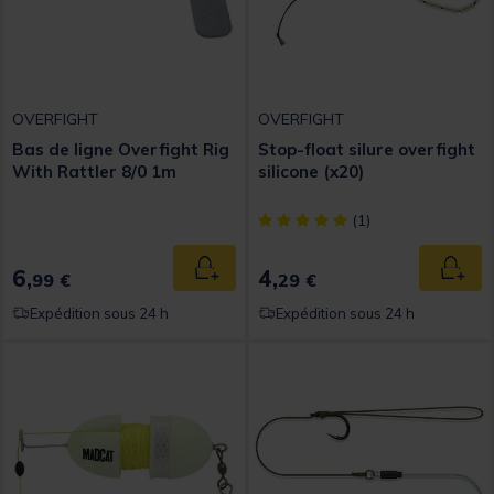
OVERFIGHT
OVERFIGHT
Bas de ligne Overfight Rig
Stop-float silure overfight
With Rattler 8/0 1m
silicone (x20)
[object Object] out of 5 Custom
(1)
6,
4,
Ajouter au panier
Ajout
99 €
29 €
Expédition sous 24 h
Expédition sous 24 h