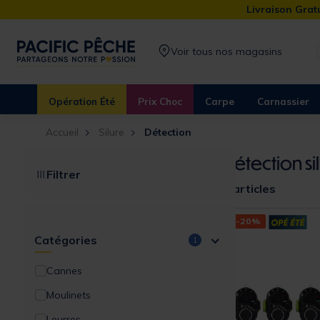
Livraison Gratu
Voir tous nos magasins
Opération Été
Prix Choc
Carpe
Carnassier
Accueil
Silure
Détection
Détection si
Filtrer
8 articles
-20%
Catégories
1
Cannes
Moulinets
Leurres