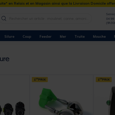
ite* en Relais et en Magasin ainsi que la Livraison Domicile offe
Servic
04 99 
(9h30
Silure
Coup
Feeder
Mer
Truite
Mouche
lure
1
ER
PRIX
1
ER
PRIX