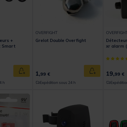
OVERFIGHT
OVERFIGH
eurs +
Grelot Double Overfight
Détecteur
t Smart
xr alarm 
[object Obj
1,
19,
Ajouter au panier
Ajouter au panier
99 €
99 €
4 h
Expédition sous 24 h
Expéditio