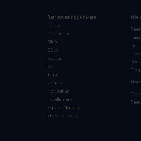
Retrouvez nos univers
Nous
Carpe
Rece
Carnassier
Face
Silure
Inst
Coup
Linke
Feeder
Yout
Mer
Blog 
Truite
Nous
Mouche
Navigation
Deven
Habillement
Recr
Espace Marques
Idees cadeaux