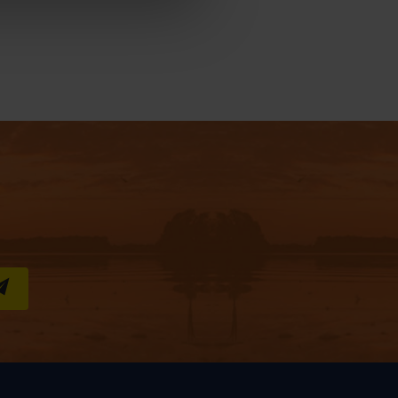
S''INSCRIRE