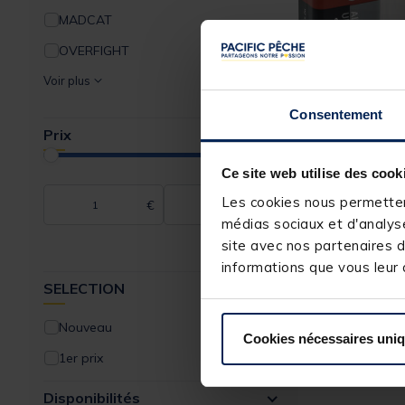
MADCAT
Wading
OVERFIGHT
Voir plus
Consentement
GENERIQUE
Prix
Pile generique al
Ce site web utilise des cook
Les cookies nous permettent
€
€
[object Object] ou
(4)
médias sociaux et d'analyse
site avec nos partenaires d
4,
99 €
informations que vous leur a
Expédition sous 2
SELECTION
Nouveau
Cookies nécessaires uni
1er prix
Disponibilités