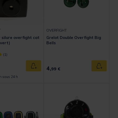
T
OVERFIGHT
 silure overfight cat
Grelot Double Overfight Big
(vert)
Bells
ect] out of 5 Customer Rating
(1)
4,
Ajouter au panier
Ajouter au
99 €
n sous 24 h