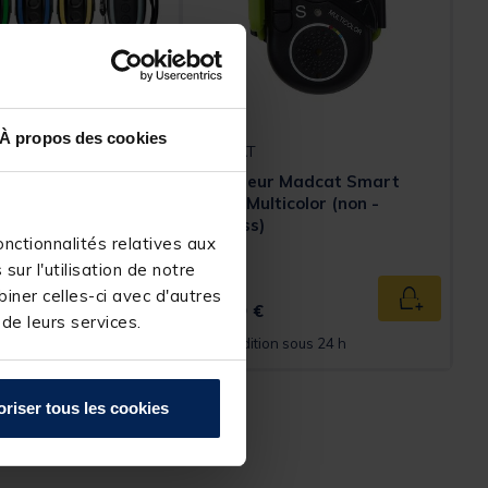
À propos des cookies
MADCAT
détecteurs madcat
Détecteur Madcat Smart
arm 4+1
Alarm Multicolor (non -
wireless)
nctionnalités relatives aux
ur l'utilisation de notre
iner celles-ci avec d'autres
59,
Ajouter au panier
Ajouter au
€
99 €
 de leurs services.
n sous 12 jours
Expédition sous 24 h
oriser tous les cookies