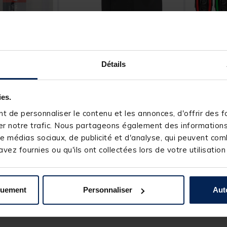
Détails
CAT SPIRIT
MADCAT
kaline 9v
Détecteur de touche Cat
Coffret 
Spirit Shake 1 bleu
topcat al
ies.
 de personnaliser le contenu et les annonces, d'offrir des fo
t of 5 Customer Rating
r notre trafic. Nous partageons également des informations s
e médias sociaux, de publicité et d'analyse, qui peuvent comb
27,
449,
Ajouter au panier
Ajouter au panier
99 €
00 
vez fournies ou qu'ils ont collectées lors de votre utilisation
4 h
Expédition sous 12 jours
Expéditio
quement
Personnaliser
Aut