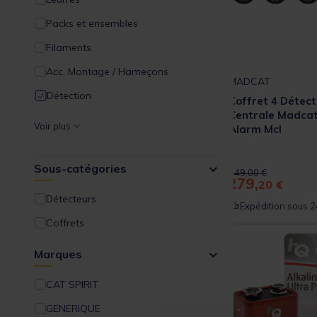
Packs et ensembles
Filaments
Acc. Montage / Hameçons
MADCAT
Détection
Coffret 4 Détect
Centrale Madca
Supports de cannes
Voir plus
Alarm Mcl
Appâts / Amorces
Sous-catégories
Viviers / Aérateurs
Price reduced from
to
349,00 €
279,
20 €
Clonks
Détecteurs
Expédition sous 2
Outillages
Coffrets
Bagagerie / Rangements
Marques
No Kill
CAT SPIRIT
Bivouac / Confort
GENERIQUE
Vêtements