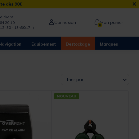
×
rte dès 90€
e client
Connexion
Mon panier
64 20 10
0
/12h30 - 13h30/17h)
Navigation
Equipement
Destockage
Marques
Trier par
NOUVEAU