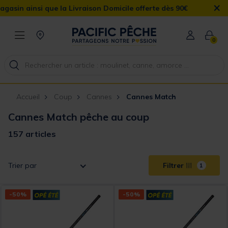
×
 Livraison Domicile offerte dès 90€
0
Accueil
Coup
Cannes
Cannes Match
Cannes Match pêche au coup
157 articles
Trier par
Filtrer
1
-50%
-50%