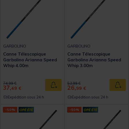
GARBOLINO
GARBOLINO
Canne Télescopique
Canne Télescopique
Garbolino Arianna Speed
Garbolino Arianna Speed
Whip 4.00m
Whip 3.00m
Price reduced from
to
Price reduced from
to
74,99 €
53,99 €
37,
26,
Ajouter au panier
Ajout
49 €
99 €
Expédition sous 24 h
Expédition sous 24 h
-50%
-50%