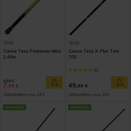
TEOS
TEOS
Canne Teos Padawan Mini
Canne Teos X-Plor Tele
2.40m
700
[object Object] out of 5 Custom
(1)
Price reduced from
to
9,99 €
7,
49,
Ajouter au panier
Ajout
99 €
99 €
Expédition sous 24 h
Expédition sous 24 h
NOUVEAU
NOUVEAU