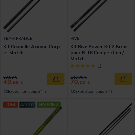
TEAM FRANCE
RIVE
Kit Coupelle Axiome Carp
Kit Rive Power Kit 2 Brins
et Match
pour R-16 Competition /
Match
[object Object] out of 5 Custom
(1)
Price reduced from
to
Price reduced from
to
99,99 €
140,00 €
49,
70,
Ajouter au panier
Ajout
99 €
00 €
Expédition sous 24 h
Expédition sous 24 h
-20%
NOUVEAU