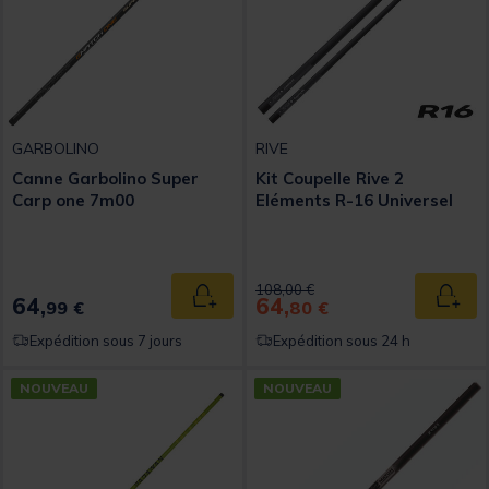
GARBOLINO
RIVE
Canne Garbolino Super
Kit Coupelle Rive 2
Carp one 7m00
Eléments R-16 Universel
Price reduced from
to
108,00 €
64,
64,
Ajouter au panier
Ajout
99 €
80 €
Expédition sous 7 jours
Expédition sous 24 h
NOUVEAU
NOUVEAU