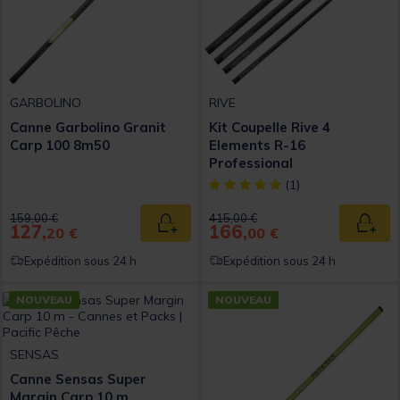
GARBOLINO
RIVE
Canne Garbolino Granit
Kit Coupelle Rive 4
Carp 100 8m50
Elements R-16
Professional
[object Object] out of 5 Custom
(1)
Price reduced from
to
Price reduced from
to
159,00 €
415,00 €
127,
166,
Ajouter au panier
Ajout
20 €
00 €
Expédition sous 24 h
Expédition sous 24 h
NOUVEAU
NOUVEAU
SENSAS
Canne Sensas Super
Margin Carp 10 m