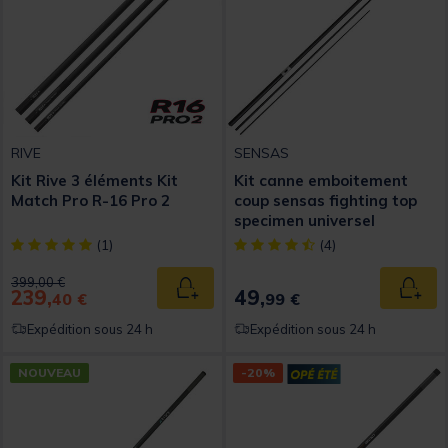
RIVE
SENSAS
Kit Rive 3 éléments Kit
Kit canne emboitement
Match Pro R-16 Pro 2
coup sensas fighting top
specimen universel
[object Object] out of 5 Customer Rating
[object Object] out of 5 Custom
(1)
(4)
Price reduced from
to
399,00 €
239,
49,
Ajouter au panier
Ajout
40 €
99 €
Expédition sous 24 h
Expédition sous 24 h
NOUVEAU
-20%