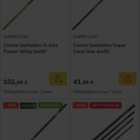
GARBOLINO
GARBOLINO
Canne Garbolino X-Axis
Canne Garbolino Super
Power Whip 5m00
Carp One 4m00
102,
41,
Ajouter au panier
Ajout
00 €
99 €
Expédition sous 7 jours
Expédition sous 7 jours
-20%
NOUVEAU
-60%
DESTOCKAGE