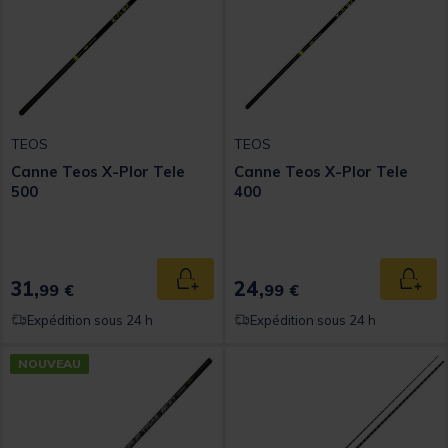
TEOS
TEOS
Canne Teos X-Plor Tele
Canne Teos X-Plor Tele
500
400
31,
24,
Ajouter au panier
Ajout
99 €
99 €
Expédition sous 24 h
Expédition sous 24 h
NOUVEAU