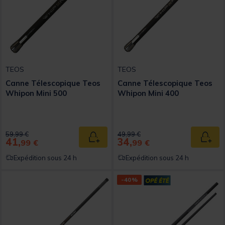
TEOS
TEOS
Canne Télescopique Teos
Canne Télescopique Teos
Whipon Mini 500
Whipon Mini 400
Price reduced from
to
Price reduced from
to
59,99 €
49,99 €
41,
34,
Ajouter au panier
Ajout
99 €
99 €
Expédition sous 24 h
Expédition sous 24 h
-40%