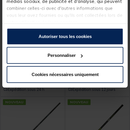
médias sociaux, de publicité et d'analyse, qui peuvent
combiner celles-ci avec d'autres informations que
vous leur avez fournies ou qu'ils ont collectées lors de
votre utilisation de leurs services.
Autoriser tous les cookies
TEOS
DAIWA
Canne Teos Padawan Tele
Canne Télescopique
400
DAIWA Harrier Strong 7m
Personnaliser
Cookies nécessaires uniquement
11,
209,
Ajouter au panier
Ajout
99 €
00 €
Expédition sous 24 h
Expédition sous 12 jours
NOUVEAU
NOUVEAU