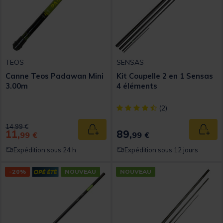
TEOS
SENSAS
Canne Teos Padawan Mini
Kit Coupelle 2 en 1 Sensas
3.00m
4 éléments
[object Object] out of 5 Custom
(2)
Price reduced from
to
14,99 €
11,
89,
Ajouter au panier
Ajout
99 €
99 €
Expédition sous 24 h
Expédition sous 12 jours
-20%
NOUVEAU
NOUVEAU