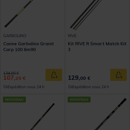
GARBOLINO
RIVE
Canne Garbolino Granit
Kit RIVE R Smart Match Kit
Carp 100 6m90
3
Price reduced from
to
134,00 €
107,
129,
Ajouter au panier
Ajout
20 €
00 €
Expédition sous 24 h
Expédition sous 24 h
NOUVEAU
NOUVEAU