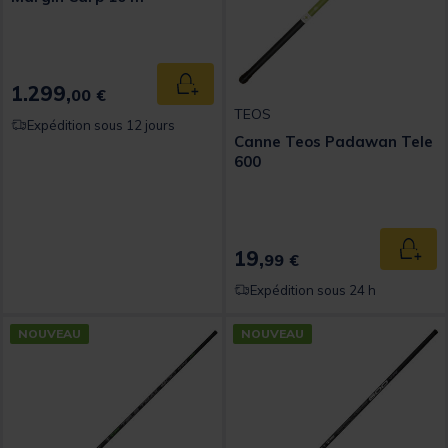
1.299,
Ajouter au panier
00 €
TEOS
Expédition sous 12 jours
Canne Teos Padawan Tele
600
19,
Ajout
99 €
Expédition sous 24 h
NOUVEAU
NOUVEAU