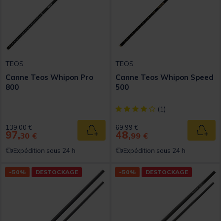
TEOS
TEOS
Canne Teos Whipon Pro
Canne Teos Whipon Speed
800
500
[object Object] out of 5 Custom
(1)
Price reduced from
to
Price reduced from
to
139,00 €
69,99 €
97,
48,
Ajouter au panier
Ajout
30 €
99 €
Expédition sous 24 h
Expédition sous 24 h
-50%
DESTOCKAGE
-50%
DESTOCKAGE