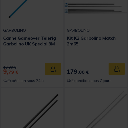
GARBOLINO
GARBOLINO
Canne Gameover Telerig
Kit K2 Garbolino Match
Garbolino UK Special 3M
2m65
Price reduced from
to
13,99 €
9,
179,
Ajouter au panier
Ajout
79 €
00 €
Expédition sous 24 h
Expédition sous 7 jours