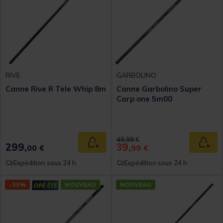
RIVE
GARBOLINO
Canne Rive R Tele Whip 8m
Canne Garbolino Super
Carp one 5m00
Price reduced from
to
49,99 €
299,
39,
Ajouter au panier
Ajout
00 €
99 €
Expédition sous 24 h
Expédition sous 24 h
-30%
NOUVEAU
NOUVEAU