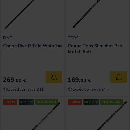
RIVE
TEOS
Canne Rive R Tele Whip 7m
Canne Teos Slimshot Pro
Match 950
269,
169,
Ajouter au panier
Ajout
00 €
00 €
Expédition sous 24 h
Expédition sous 24 h
-30%
NOUVEAU
-30%
NOUVEAU