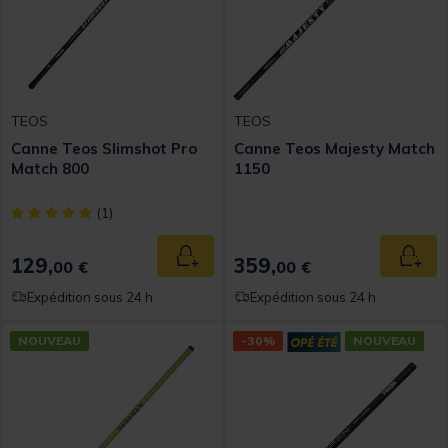
TEOS
TEOS
Canne Teos Slimshot Pro
Canne Teos Majesty Match
Match 800
1150
[object Object] out of 5 Customer Rating
(1)
129,
359,
Ajouter au panier
Ajout
00 €
00 €
Expédition sous 24 h
Expédition sous 24 h
NOUVEAU
-30%
NOUVEAU