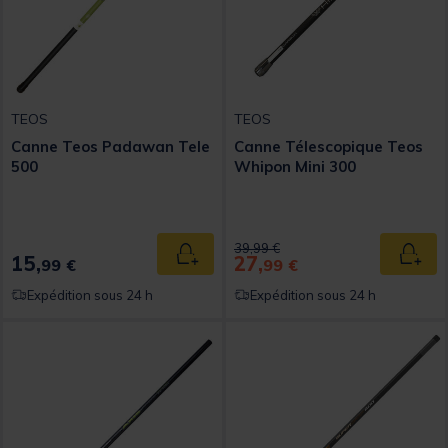
TEOS
TEOS
Canne Teos Padawan Tele
Canne Télescopique Teos
500
Whipon Mini 300
Price reduced from
to
39,99 €
15,
27,
Ajouter au panier
Ajout
99 €
99 €
Expédition sous 24 h
Expédition sous 24 h