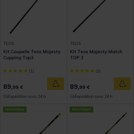
TEOS
TEOS
Kit Coupelle Teos Majesty
Kit Teos Majesty Match
Cupping Top3
TOP 3
[object Object] out of 5 Customer Rating
[object Object] out of 5 Custom
(1)
(1)
89,
89,
Ajouter au panier
Ajout
99 €
99 €
Expédition sous 24 h
Expédition sous 24 h
NOUVEAU
NOUVEAU