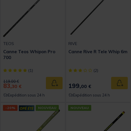
TEOS
RIVE
Canne Teos Whipon Pro
Canne Rive R Tele Whip 6m
700
[object Object] out of 5 Customer Rating
[object Object] out of 5 Custom
(1)
(2)
Price reduced from
to
119,00 €
83,
199,
Ajouter au panier
Ajout
30 €
00 €
Expédition sous 24 h
Expédition sous 24 h
-20%
NOUVEAU
NOUVEAU