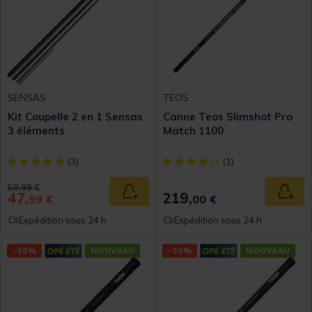
SENSAS
TEOS
Kit Coupelle 2 en 1 Sensas
Canne Teos Slimshot Pro
3 éléments
Match 1100
[object Object] out of 5 Customer Rating
[object Object] out of 5 Custom
(3)
(1)
Price reduced from
to
59,99 €
47,
219,
Ajouter au panier
Ajout
99 €
00 €
Expédition sous 24 h
Expédition sous 24 h
-30%
NOUVEAU
-30%
NOUVEAU