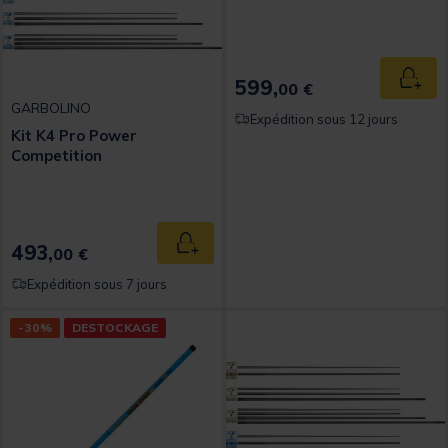
599,
Ajout
00 €
GARBOLINO
Expédition sous 12 jours
Kit K4 Pro Power
Competition
493,
Ajouter au panier
00 €
Expédition sous 7 jours
-30%
DESTOCKAGE