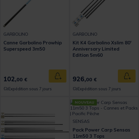
GARBOLINO
GARBOLINO
Canne Garbolino Prowhip
Kit K4 Garbolino Xslim 80'
Superspeed 3m50
Anniversary Limited
Edition 5m60
102,
926,
Ajouter au panier
Ajout
00 €
00 €
Expédition sous 7 jours
Expédition sous 7 jours
NOUVEAU
SENSAS
Pack Power Carp Sensas
11m50 3 Tops