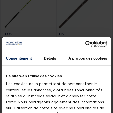
TEOS
RIVE
Canne Teos Padawan Tele
Pack RIVE R982 Match
300
Competition 13m
Consentement
Détails
À propos des cookies
8,
1.599,
Ajouter au panier
Ajout
99 €
00 €
Ce site web utilise des cookies.
Expédition sous 24 h
Expédition sous 24 h
Les cookies nous permettent de personnaliser le
NOUVEAU
NOUVEAU
contenu et les annonces, d'offrir des fonctionnalités
relatives aux médias sociaux et d'analyser notre
trafic. Nous partageons également des informations
sur l'utilisation de notre site avec nos partenaires de