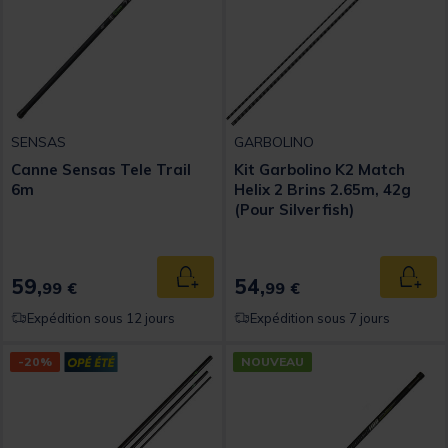
SENSAS
GARBOLINO
Canne Sensas Tele Trail
Kit Garbolino K2 Match
6m
Helix 2 Brins 2.65m, 42g
(Pour Silverfish)
59,
54,
Ajouter au panier
Ajout
99 €
99 €
Expédition sous 12 jours
Expédition sous 7 jours
-20%
NOUVEAU