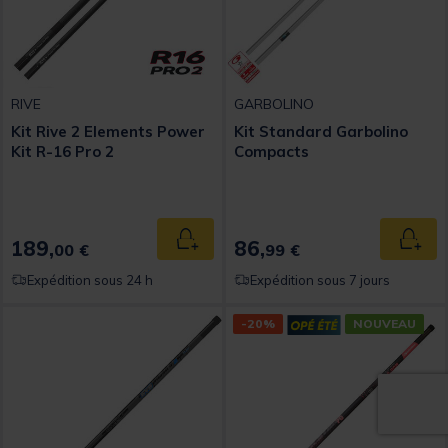
RIVE
GARBOLINO
Kit Rive 2 Elements Power
Kit Standard Garbolino
Kit R-16 Pro 2
Compacts
189,
86,
Ajouter au panier
Ajout
00 €
99 €
Expédition sous 24 h
Expédition sous 7 jours
-20%
NOUVEAU