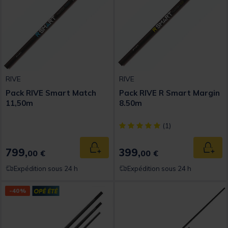
RIVE
RIVE
Pack RIVE Smart Match
Pack RIVE R Smart Margin
11,50m
8.50m
[object Object] out of 5 Custom
(1)
799,
399,
Ajouter au panier
Ajout
00 €
00 €
Expédition sous 24 h
Expédition sous 24 h
-40%