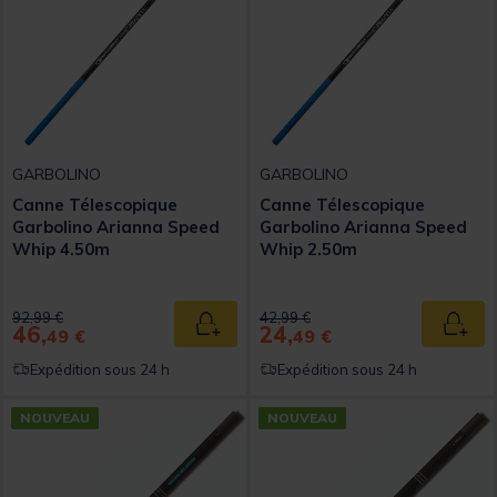
GARBOLINO
GARBOLINO
Canne Télescopique
Canne Télescopique
Garbolino Arianna Speed
Garbolino Arianna Speed
Whip 4.50m
Whip 2.50m
Price reduced from
to
Price reduced from
to
92,99 €
42,99 €
46,
24,
Ajouter au panier
Ajout
49 €
49 €
Expédition sous 24 h
Expédition sous 24 h
NOUVEAU
NOUVEAU