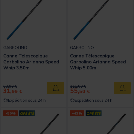
GARBOLINO
GARBOLINO
Canne Télescopique
Canne Télescopique
Garbolino Arianna Speed
Garbolino Arianna Speed
Whip 3.50m
Whip 5.00m
Price reduced from
to
Price reduced from
to
63,99 €
111,00 €
31,
55,
Ajouter au panier
Ajout
99 €
50 €
Expédition sous 24 h
Expédition sous 24 h
-50%
-43%