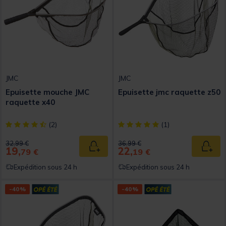
JMC
JMC
Epuisette mouche JMC
Epuisette jmc raquette z50
raquette x40
[object Object] out of 5 Customer Rating
[object Object] out of 5 Custom
(2)
(1)
Price reduced from
to
Price reduced from
to
32,99 €
36,99 €
19,
22,
Ajouter au panier
Ajout
79 €
19 €
Expédition sous 24 h
Expédition sous 24 h
-40%
-40%