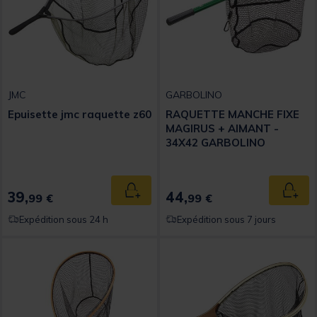
JMC
GARBOLINO
Epuisette jmc raquette z60
RAQUETTE MANCHE FIXE
MAGIRUS + AIMANT -
34X42 GARBOLINO
39,
44,
Ajouter au panier
Ajout
99 €
99 €
Expédition sous 24 h
Expédition sous 7 jours