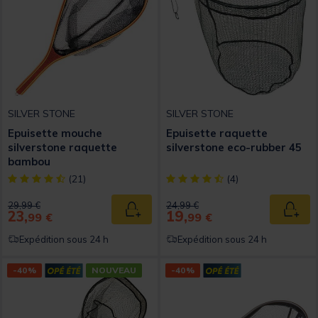
SILVER STONE
SILVER STONE
Epuisette mouche
Epuisette raquette
silverstone raquette
silverstone eco-rubber 45
bambou
[object Object] out of 5 Customer Rating
[object Object] out of 5 Custom
(21)
(4)
Price reduced from
to
Price reduced from
to
29,99 €
24,99 €
23,
19,
Ajouter au panier
Ajout
99 €
99 €
Expédition sous 24 h
Expédition sous 24 h
-40%
NOUVEAU
-40%