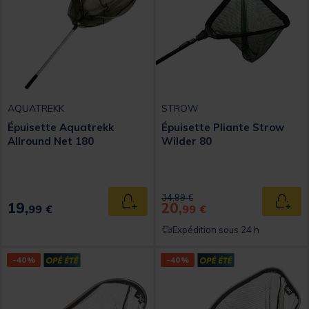
AQUATREKK
STROW
Épuisette Aquatrekk
Épuisette Pliante Strow
Allround Net 180
Wilder 80
Price reduced from
to
34,99 €
19,
20,
Ajouter au panier
Ajout
99 €
99 €
Expédition sous 24 h
-40%
-40%