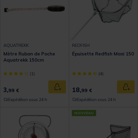
AQUATREKK
REDFISH
Mètre Ruban de Poche
Épuisette Redfish Maxi 150
Aquatrekk 150cm
[object Object] out of 5 Customer Rating
[object Object] out of 5 Custom
(1)
(4)
3,
18,
Ajouter au panier
Ajout
99 €
99 €
Expédition sous 24 h
Expédition sous 24 h
NOUVEAU