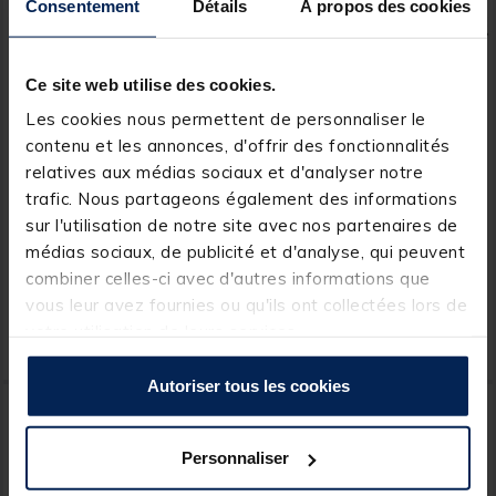
Consentement
Détails
À propos des cookies
Ce site web utilise des cookies.
Les cookies nous permettent de personnaliser le
contenu et les annonces, d'offrir des fonctionnalités
GARBOLINO
EVOK
relatives aux médias sociaux et d'analyser notre
Epuisette Pliante
Règle souple carnassier
trafic. Nous partageons également des informations
Garbolino Telescopique
evok toise tactikal ruller
sur l'utilisation de notre site avec nos partenaires de
Addiction 44x54
120cm
médias sociaux, de publicité et d'analyse, qui peuvent
combiner celles-ci avec d'autres informations que
vous leur avez fournies ou qu'ils ont collectées lors de
44,
19,
Ajouter au panier
Ajout
99 €
99 €
votre utilisation de leurs services.
Expédition sous 24 h
Expédition sous 24 h
Autoriser tous les cookies
NOUVEAU
Personnaliser