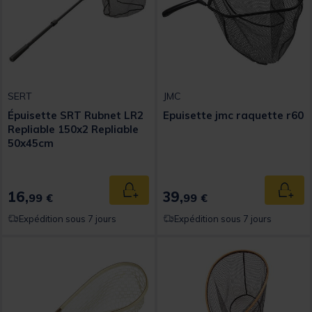
SERT
JMC
Épuisette SRT Rubnet LR2
Epuisette jmc raquette r60
Repliable 150x2 Repliable
50x45cm
16,
39,
Ajouter au panier
Ajout
99 €
99 €
Expédition sous 7 jours
Expédition sous 7 jours