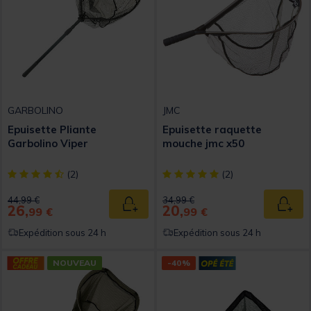
GARBOLINO
JMC
Epuisette Pliante
Epuisette raquette
Garbolino Viper
mouche jmc x50
[object Object] out of 5 Customer Rating
[object Object] out of 5 Custom
(2)
(2)
Price reduced from
to
Price reduced from
to
44,99 €
34,99 €
26,
20,
Ajouter au panier
Ajout
99 €
99 €
Expédition sous 24 h
Expédition sous 24 h
NOUVEAU
-40%