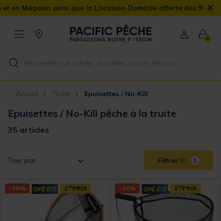
×
 ainsi que la Livraison Domicile offerte dès 90€
0
Accueil
Truite
Epuisettes / No-Kill
Epuisettes / No-Kill pêche à la truite
35 articles
Trier par
Filtrer
1
-20%
1
ER
PRIX
-20%
1
ER
PRIX