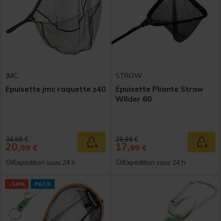
JMC
STROW
Epuisette jmc raquette z40
Épuisette Pliante Strow
Wilder 60
Price reduced from
to
Price reduced from
to
34,99 €
29,99 €
20,
17,
Ajouter au panier
Ajout
99 €
99 €
Expédition sous 24 h
Expédition sous 24 h
-14%
PACK