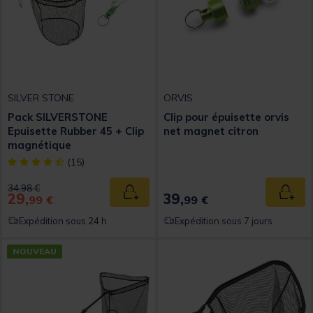
SILVER STONE
ORVIS
Pack SILVERSTONE
Clip pour épuisette orvis
Epuisette Rubber 45 + Clip
net magnet citron
magnétique
[object Object] out of 5 Customer Rating
(15)
Price reduced from
to
34,98 €
29,
39,
Ajouter au panier
Ajout
99 €
99 €
Expédition sous 24 h
Expédition sous 7 jours
NOUVEAU