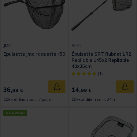
JMC
SERT
Epuisette jmc raquette r50
Épuisette SRT Rubnet LR2
Repliable 145x2 Repliable
40x35cm
[object Object] out of 5 Custom
(1)
36,
14,
Ajouter au panier
Ajout
99 €
99 €
Expédition sous 7 jours
Expédition sous 24 h
NOUVEAU