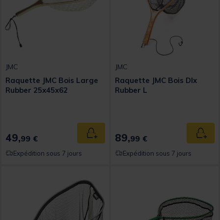
JMC
JMC
Raquette JMC Bois Large
Raquette JMC Bois Dlx
Rubber 25x45x62
Rubber L
49,
89,
Ajouter au panier
Ajout
99 €
99 €
Expédition sous 7 jours
Expédition sous 7 jours