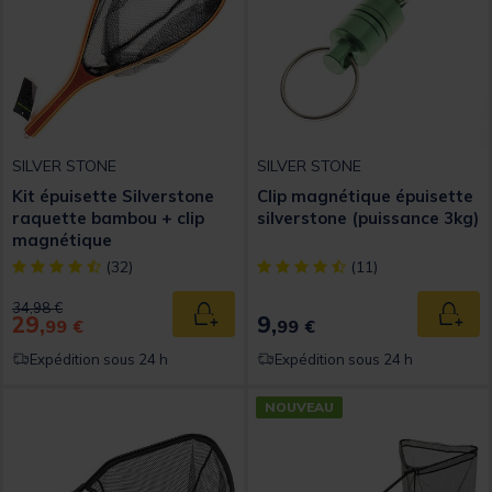
SILVER STONE
SILVER STONE
Kit épuisette Silverstone
Clip magnétique épuisette
raquette bambou + clip
silverstone (puissance 3kg)
magnétique
[object Object] out of 5 Customer Rating
[object Object] out of 5 Custom
(32)
(11)
Price reduced from
to
34,98 €
29,
9,
Ajouter au panier
Ajout
99 €
99 €
Expédition sous 24 h
Expédition sous 24 h
NOUVEAU