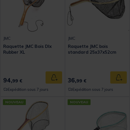
JMC
JMC
Raquette JMC Bois Dlx
Raquette JMC bois
Rubber XL
standard 25x37x52cm
94,
36,
Ajouter au panier
Ajout
99 €
99 €
Expédition sous 7 jours
Expédition sous 7 jours
NOUVEAU
NOUVEAU