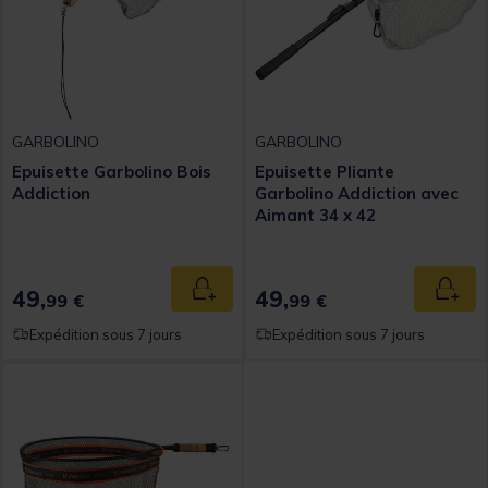
GARBOLINO
GARBOLINO
Epuisette Garbolino Bois
Epuisette Pliante
Addiction
Garbolino Addiction avec
Aimant 34 x 42
49,
49,
Ajouter au panier
Ajout
99 €
99 €
Expédition sous 7 jours
Expédition sous 7 jours