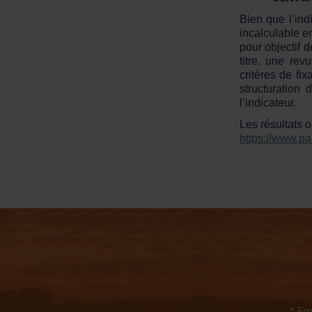
Bien que l’ind
incalculable en
pour objectif 
titre, une re
critères de fix
structuration 
l’indicateur.
Les résultats on
https://www.pa
* Em