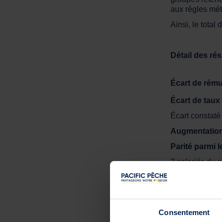
aux règles mét
Ainsi, le total
Détail des rés
Écart de rém
Écart de taux
Écart constat
Augmentation
Parité parmi 
3 salariés du 
Analyse d
Consentement
L’impossibili