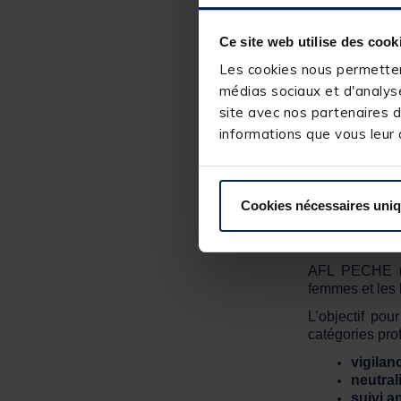
mécaniquement 
L’indicateur r
Ce site web utilise des cook
%, favorable a
Les cookies nous permettent
En revanche, 
médias sociaux et d'analyse
référence con
site avec nos partenaires d
d’amélioration
informations que vous leur a
Enfin, la rep
avec 3 salari
possible en ma
Cookies nécessaires uni
Engageme
AFL PECHE réa
femmes et les
L’objectif po
catégories pro
vigilan
neutral
suivi a