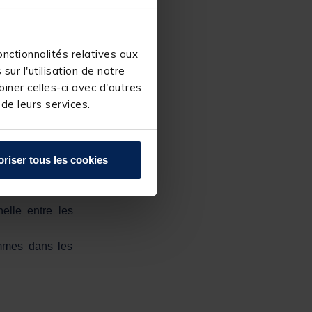
t modéré de 1,9
nctionnalités relatives aux
 la période de
ur l'utilisation de notre
nstitue un axe
iner celles-ci avec d'autres
 de leurs services.
rémunérations,
ne progression
oriser tous les cookies
elle entre les
ommes dans les