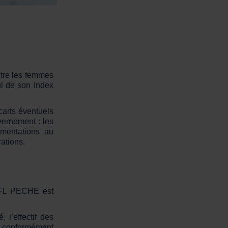
ntre les femmes
ul de son Index
carts éventuels
vernement : les
gmentations au
ations.
’AFL PECHE est
, l’effectif des
e, conformément