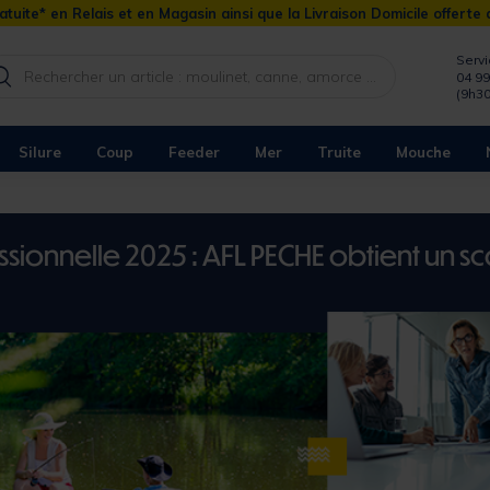
atuite* en Relais et en Magasin ainsi que la Livraison Domicile offerte
Servi
04 99
(9h30
Silure
Coup
Feeder
Mer
Truite
Mouche
ssionnelle 2025 : AFL PECHE obtient un s