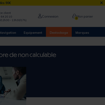
×
 dès 90€
ce client
Connexion
Mon panier
 64 20 10
0
/12h30 - 13h30/17h)
Navigation
Equipement
Destockage
Marques
core de non calculable