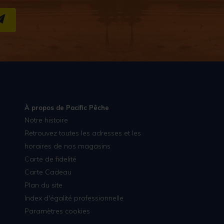
S''INSCRIRE
À propos de Pacific Pêche
Notre histoire
Retrouvez toutes les adresses et les
horaires de nos magasins
Carte de fidelité
Carte Cadeau
Plan du site
Index d'égalité professionnelle
Paramètres cookies