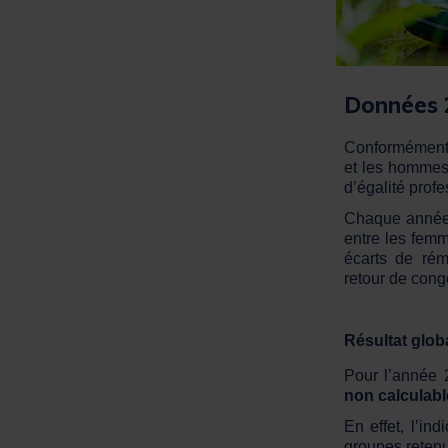
Données 
Conformément a
et les homme
d’égalité profe
Chaque année, 
entre les femm
écarts de rém
retour de cong
Résultat glob
Pour l’année 
non calculabl
En effet, l’ind
groupes retenu