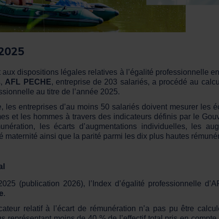
2025
ux dispositions légales relatives à l’égalité professionnelle e
s,
AFL PECHE
, entreprise de 203 salariés, a procédé au calc
ssionnelle au titre de l’année 2025.
les entreprises d’au moins 50 salariés doivent mesurer les é
es et les hommes à travers des indicateurs définis par le Gou
unération, les écarts d’augmentations individuelles, les au
é maternité ainsi que la parité parmi les dix plus hautes rémunér
al
2025 (publication 2026), l’Index d’égalité professionnelle d
e
.
icateur relatif à l’écart de rémunération n’a pas pu être calculé
s représentant moins de 40 % de l’effectif total pris en compt