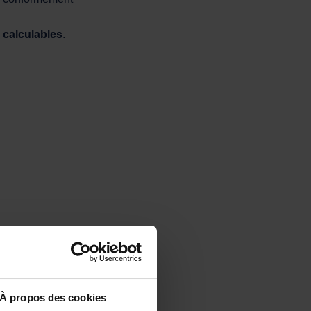
 calculables
.
À propos des cookies
ration impacte