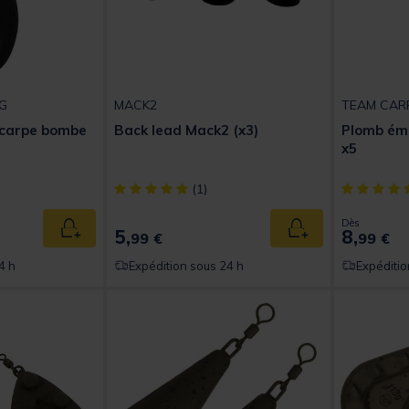
G
MACK2
TEAM CAR
 carpe bombe
Back lead Mack2 (x3)
Plomb éme
x5
t of 5 Customer Rating
[object Object] out of 5 Customer Rating
[object Obj
(1)
Dès
5,
8,
Ajouter au panier
Ajouter au panier
99 €
99 €
4 h
Expédition sous 24 h
Expéditio