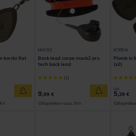
MACK2
KORDA
n korda flat
Back lead carpe mack2 pro
Plomb in 
tech back lead
(x2)
t of 5 Customer Rating
[object Object] out of 5 Customer Rating
[object Obj
(1)
Dès
9,
5,
Ajouter au panier
Ajouter au panier
99 €
39 €
4 h
Expédition sous 24 h
Expéditio