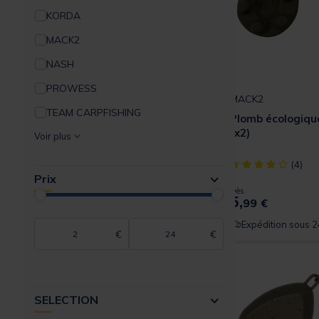
KORDA
Anti Tangle
MACK2
Kit Montage Complet
NASH
Matériaux Flottants
PROWESS
Accroche appâts
MACK2
TEAM CARPFISHING
Filets appâts
Plomb écologiqu
(x2)
Voir plus
Stop appât
[object Object] ou
ZIG
(4)
Prix
Dès
5,
99 €
Expédition sous 2
€
€
SELECTION