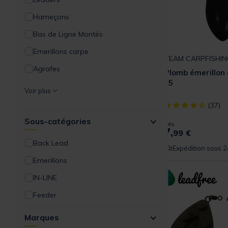
Hameçons
Bas de Ligne Montés
Emerillons carpe
TEAM CARPFISHIN
Agrafes
Plomb émerillon
x5
Anneaux
Voir plus
Flotteurs
[object Object] ou
(37)
Sous-catégories
Plombs
Dès
7,
99 €
Clip plombs et cônes
Back Lead
Expédition sous 2
Aligneurs de ligne
Emerillons
Pates Plombées/Sinkers
IN-LINE
Perles
Feeder
Manchons
Marques
Gaines