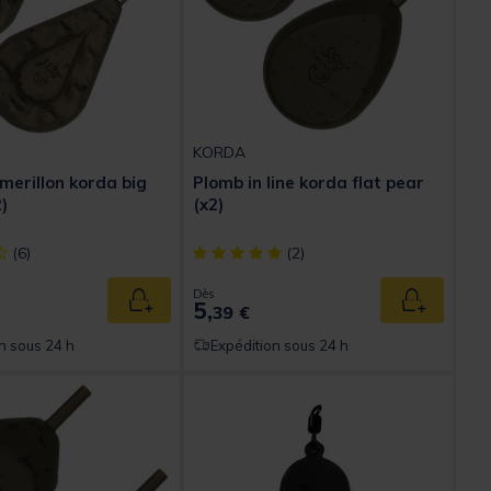
KORDA
merillon korda big
Plomb in line korda flat pear
)
(x2)
ect] out of 5 Customer Rating
[object Object] out of 5 Customer Rating
(6)
(2)
Dès
5,
Ajouter au panier
Ajouter au
39 €
n sous 24 h
Expédition sous 24 h