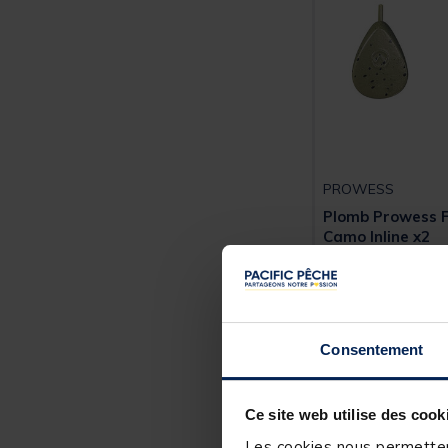
PROWESS
Plomb Prowess F
Camo Inline x2
Dès
4,
99 €
Consentement
Expédition sous 2
Ce site web utilise des cook
Les cookies nous permettent