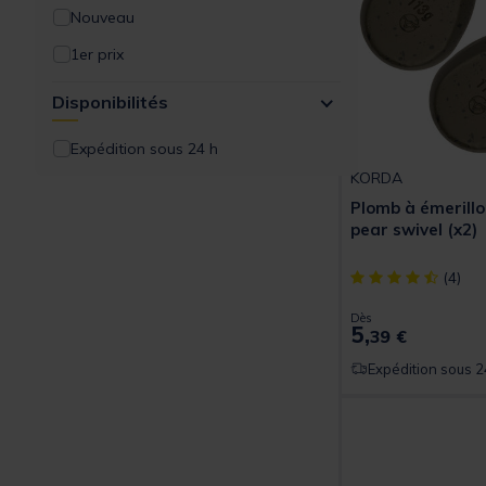
Nouveau
1er prix
Disponibilités
Expédition sous 24 h
KORDA
Plomb à émerillo
pear swivel (x2)
[object Object] ou
(4)
Dès
5,
39 €
Expédition sous 2