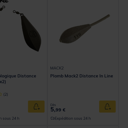
MACK2
logique Distance
Plomb Mack2 Distance In Line
x2)
ect] out of 5 Customer Rating
(2)
Dès
5,
Ajouter au panier
Ajouter au
99 €
n sous 24 h
Expédition sous 24 h