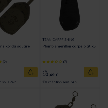
TEAM CARPFISHING
line korda square
Plomb émerillon carpe plat x5
ect] out of 5 Customer Rating
[object Object] out of 5 Customer Rating
(2)
(7)
Dès
10,
Ajouter au panier
Ajouter au
49 €
n sous 24 h
Expédition sous 24 h