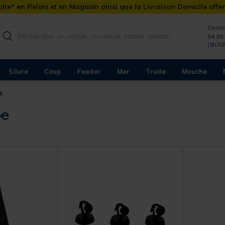
ite* en Relais et en Magasin ainsi que la Livraison Domicile offe
Servic
04 99 
(9h30
Silure
Coup
Feeder
Mer
Truite
Mouche
s
pe