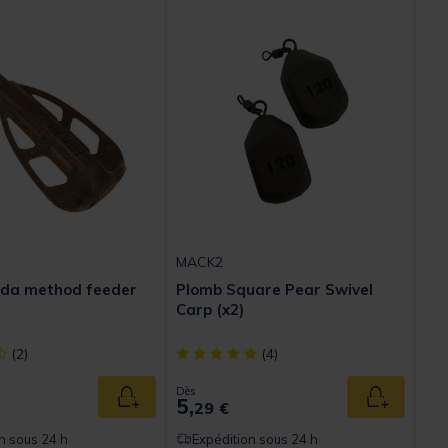
MACK2
rda method feeder
Plomb Square Pear Swivel
Carp (x2)
ect] out of 5 Customer Rating
[object Object] out of 5 Customer Rating
(2)
(4)
Dès
5,
Ajouter au panier
Ajouter au
29 €
n sous 24 h
Expédition sous 24 h