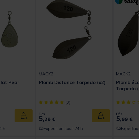
MACK2
MACK2
lat Pear
Plomb Distance Torpedo (x2)
Plomb éco
Torpedo (
t of 5 Customer Rating
[object Object] out of 5 Customer Rating
[object Obj
(2)
Dès
Dès
5,
5,
Ajouter au panier
Ajouter au panier
29 €
99 €
4 h
Expédition sous 24 h
Expéditio