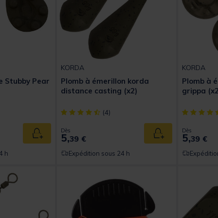
KORDA
KORDA
e Stubby Pear
Plomb à émerillon korda
Plomb à é
distance casting (x2)
grippa (x2
t of 5 Customer Rating
[object Object] out of 5 Customer Rating
[object Obj
(4)
Dès
Dès
5,
5,
Ajouter au panier
Ajouter au panier
39 €
39 €
4 h
Expédition sous 24 h
Expéditio