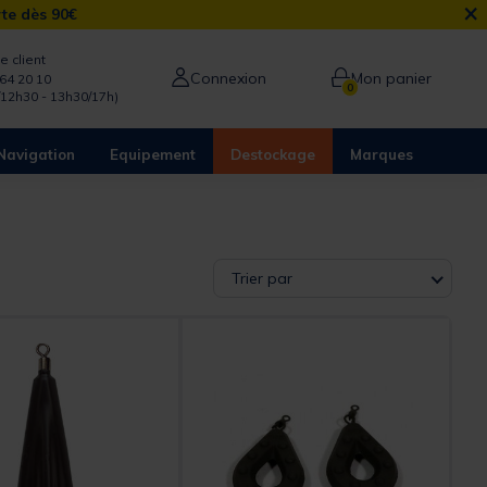
×
rte dès 90€
e client
Connexion
Mon panier
64 20 10
0
/12h30 - 13h30/17h)
Navigation
Equipement
Destockage
Marques
Trier par