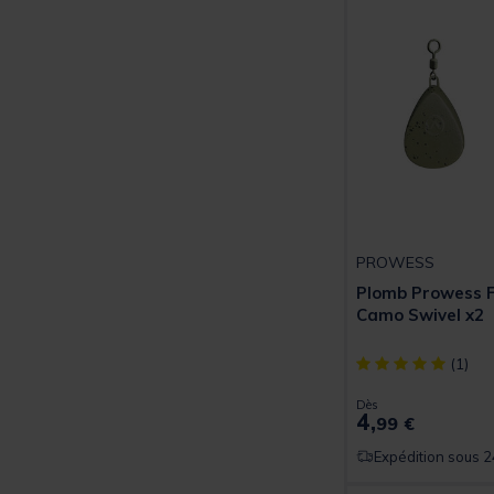
PROWESS
Plomb Prowess F
Camo Swivel x2
[object Object] ou
(1)
Dès
4,
99 €
Expédition sous 2