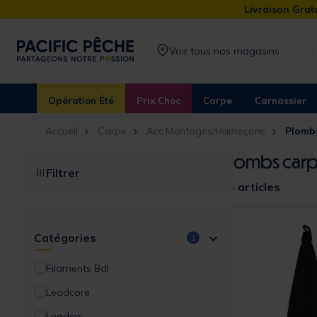
Livraison Gratu
Voir tous nos magasins
Opération Été
Prix Choc
Carpe
Carnassier
Accueil
Carpe
Acc.Montages/Hameçons
Plomb
Plombs car
Filtrer
35 articles
Catégories
1
Filaments Bdl
Leadcore
Leaders