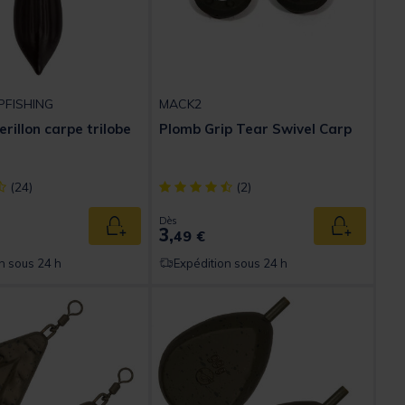
PFISHING
MACK2
rillon carpe trilobe
Plomb Grip Tear Swivel Carp
ect] out of 5 Customer Rating
[object Object] out of 5 Customer Rating
(24)
(2)
Dès
3,
Ajouter au panier
Ajouter au
49 €
n sous 24 h
Expédition sous 24 h