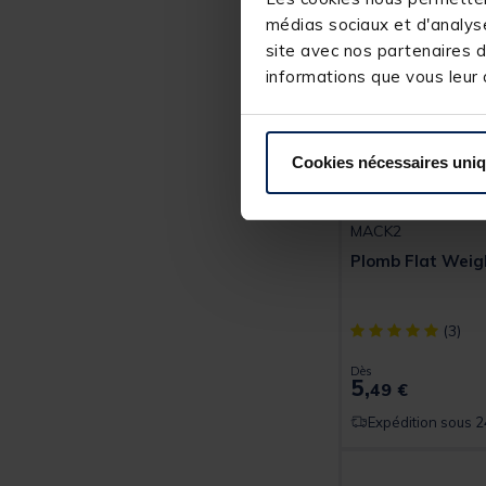
médias sociaux et d'analyse
site avec nos partenaires d
informations que vous leur a
Cookies nécessaires uni
MACK2
Plomb Flat Weig
[object Object] ou
(3)
Dès
5,
49 €
Expédition sous 2