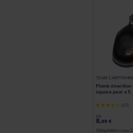
TEAM CARPFISHIN
Plomb émerillon
square pear x 5
[object Object] ou
(17)
Dès
8,
99 €
Expédition sous 2