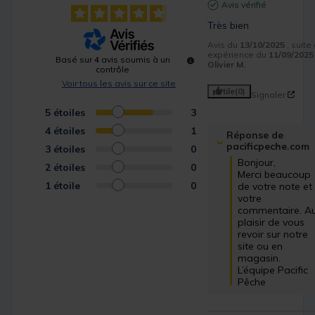
Avis vérifié
Très bien
Avis du
13/10/2025
, suite
expérience du
11/09/2025
Basé sur
4
avis soumis à un
Olivier M.
contrôle
Voir tous les avis sur ce site
Utile
(0)
Signaler
5
étoiles
3
4
étoiles
1
Réponse de
pacificpeche.com
3
étoiles
0
Bonjour,

2
étoiles
0
Merci beaucoup 
1
étoile
0
de votre note et 
votre 
commentaire. Au
plaisir de vous 
revoir sur notre 
site ou en 
magasin.

L’équipe Pacific 
Pêche