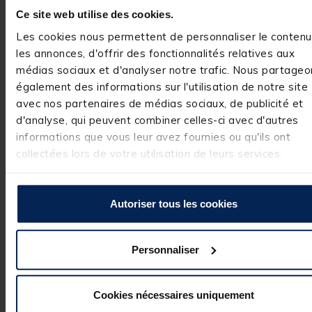
clients. C'est un 
Ce site web utilise des cookies.
réel plaisir.

L’équipe Pacific 
Les cookies nous permettent de personnaliser le contenu
Pêche
les annonces, d'offrir des fonctionnalités relatives aux
médias sociaux et d'analyser notre trafic. Nous partageo
également des informations sur l'utilisation de notre site
avec nos partenaires de médias sociaux, de publicité et
Avis vérifié
d'analyse, qui peuvent combiner celles-ci avec d'autres
Content
informations que vous leur avez fournies ou qu'ils ont
Avis du
20/01/2025
, suite
collectées lors de votre utilisation de leurs services.
expérience du
19/12/2024
Utile
(0)
Signaler
Autoriser tous les cookies
Réponse de
pacificpeche.com
Personnaliser
Monsieur 
bonjour,

Nous vous 
Cookies nécessaires uniquement
remercions pour 