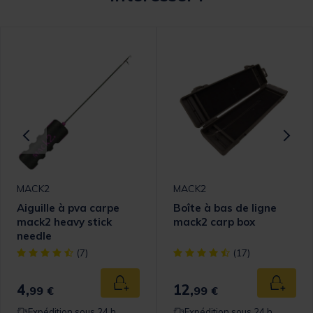
MACK2
MACK2
Aiguille à pva carpe
Boîte à bas de ligne
mack2 heavy stick
mack2 carp box
needle
omer Rating
[object Object] out of 5 Customer Rating
[object Object] out of 5 Cust
(7)
(17)
4,
12,
 au panier
Ajouter au panier
Ajouter
99 €
99 €
Expédition sous 24 h
Expédition sous 24 h