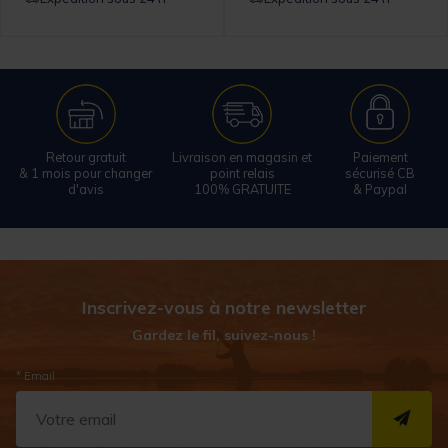
Retour gratuit
Livraison en magasin et
Paiement
& 1 mois pour changer
point relais
sécurisé CB
d'avis
100% GRATUITE
& Paypal
Inscrivez-vous à notre newsletter
Gardez le fil, suivez-nous !
* Email
S''I