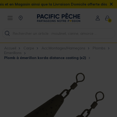
×
agasin ainsi que la Livraison Domicile offerte dès 90€
0
Accueil
Carpe
Acc.Montages/Hameçons
Plombs
Emerillons
Plomb à émerillon korda distance casting (x2)