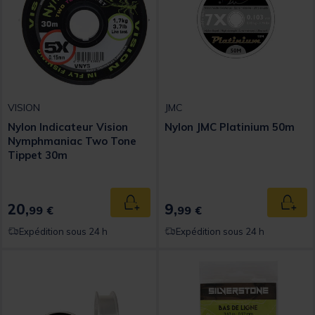
VISION
JMC
Nylon Indicateur Vision
Nylon JMC Platinium 50m
Nymphmaniac Two Tone
Tippet 30m
20,
9,
Ajouter au panier
Ajout
99 €
99 €
Expédition sous 24 h
Expédition sous 24 h