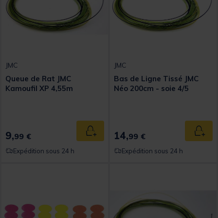
JMC
JMC
Queue de Rat JMC
Bas de Ligne Tissé JMC
Kamoufil XP 4,55m
Néo 200cm - soie 4/5
9,
14,
Ajouter au panier
Ajout
99 €
99 €
Expédition sous 24 h
Expédition sous 24 h