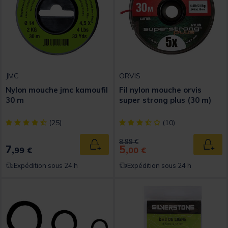
JMC
ORVIS
Nylon mouche jmc kamoufil
Fil nylon mouche orvis
30 m
super strong plus (30 m)
[object Object] out of 5 Customer Rating
[object Object] out of 5 Custom
(25)
(10)
Price reduced from
to
8,99 €
7,
5,
Ajouter au panier
Ajout
99 €
00 €
Expédition sous 24 h
Expédition sous 24 h