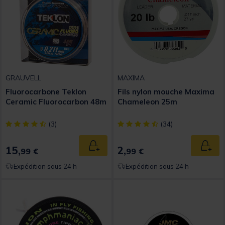
GRAUVELL
MAXIMA
Fluorocarbone Teklon
Fils nylon mouche Maxima
Ceramic Fluorocarbon 48m
Chameleon 25m
[object Object] out of 5 Customer Rating
[object Object] out of 5 Custom
(3)
(34)
15,
2,
Ajouter au panier
Ajout
99 €
99 €
Expédition sous 24 h
Expédition sous 24 h