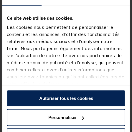
Ce site web utilise des cookies.
Les cookies nous permettent de personnaliser le
contenu et les annonces, d'offrir des fonctionnalités
relatives aux médias sociaux et d'analyser notre
JMC
SILVER STONE
trafic. Nous partageons également des informations
Queue de Rat JMC
Fluorocarbonne
sur l'utilisation de notre site avec nos partenaires de
Kamoufil XP 2,75m
Silverstone Spectral Fluoro
médias sociaux, de publicité et d'analyse, qui peuvent
50 m
combiner celles-ci avec d'autres informations que
vous leur avez fournies ou qu'ils ont collectées lors de
votre utilisation de leurs services.
8,
6,
Ajouter au panier
Ajout
99 €
99 €
Expédition sous 24 h
Expédition sous {0}
Autoriser tous les cookies
-33%
DESTOCKAGE
Personnaliser