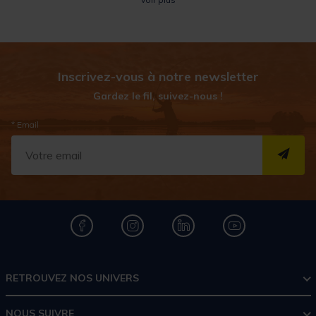
être lisse, tissé ou composé de nÅ“uds. La Â« queue de rat Â», un
filament au diamètre dégressif, est le bas de ligne le plus utilisé par
les moucheurs.
Inscrivez-vous à notre newsletter
Gardez le fil, suivez-nous !
* Email
S''I
RETROUVEZ NOS UNIVERS
NOUS SUIVRE