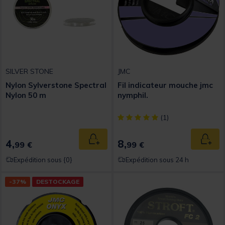
SILVER STONE
JMC
Nylon Sylverstone Spectral
Fil indicateur mouche jmc
Nylon 50 m
nymphil.
[object Object] out of 5 Custom
(1)
4,
8,
Ajouter au panier
Ajout
99 €
99 €
Expédition sous {0}
Expédition sous 24 h
-37%
DESTOCKAGE