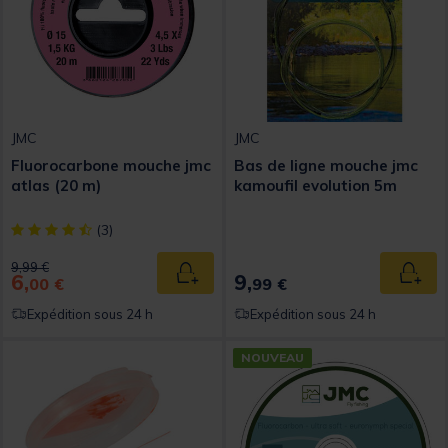
JMC
JMC
Fluorocarbone mouche jmc
Bas de ligne mouche jmc
atlas (20 m)
kamoufil evolution 5m
[object Object] out of 5 Customer Rating
(3)
Price reduced from
to
9,99 €
6,
9,
Ajouter au panier
Ajout
00 €
99 €
Expédition sous 24 h
Expédition sous 24 h
NOUVEAU