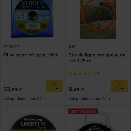
STROFT
JMC
Fil nylon stroft gtm 100m
Bas de ligne jmc queue de
rat 2,75 m
[object Object] out of 5 Custom
(12)
13,
5,
Ajouter au panier
Ajout
99 €
49 €
Expédition sous 24 h
Expédition sous 24 h
DESTOCKAGE