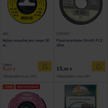
JMC
STROFT
Nylon mouche jmc onyx 30
Fluorocarbone Stroft FC2
m
25m
Price reduced from
to
7,99 €
5,
15,
Ajouter au panier
Ajout
00 €
99 €
Expédition sous 24 h
Expédition sous 24 h
-39%
DESTOCKAGE