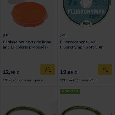
JMC
JMC
Graisse pour bas de ligne
Fluorocarbone JMC
jmc (3 coloris proposés)
Fluoronymph Soft 50m
12,
19,
Ajouter au panier
Ajout
99 €
99 €
Expédition sous 7 jours
Expédition sous 24 h
NOUVEAU