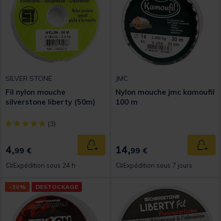
SILVER STONE
JMC
Fil nylon mouche
Nylon mouche jmc kamoufil
silverstone liberty (50m)
100 m
[object Object] out of 5 Customer Rating
(3)
4,
14,
Ajouter au panier
Ajout
99 €
99 €
Expédition sous 24 h
Expédition sous 7 jours
-30%
DESTOCKAGE