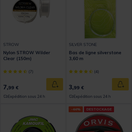
STROW
SILVER STONE
Nylon STROW Wilder
Bas de ligne silverstone
Clear (150m)
3,60 m
[object Object] out of 5 Customer Rating
[object Object] out of 5 Custom
(7)
(4)
7,
3,
Ajouter au panier
Ajout
99 €
99 €
Expédition sous 24 h
Expédition sous 24 h
-44%
DESTOCKAGE