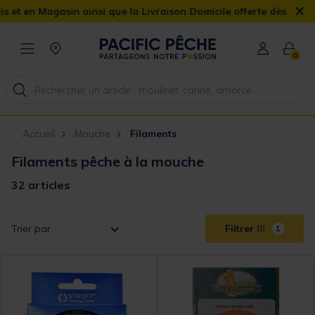
×
ainsi que la Livraison Domicile offerte dès 90€
0
Accueil
Mouche
Filaments
Filaments pêche à la mouche
32 articles
Trier par
Filtrer
1