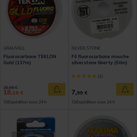
GRAUVELL
SILVER STONE
Fluorocarbone TEKLON
Fil fluorocarbone mouche
Gold (137m)
silverstone liberty (50m)
[object Object] out of 5 Custom
(1)
Price reduced from
to
25,99 €
18,
7,
Ajouter au panier
Ajout
19 €
99 €
Expédition sous 24 h
Expédition sous 24 h