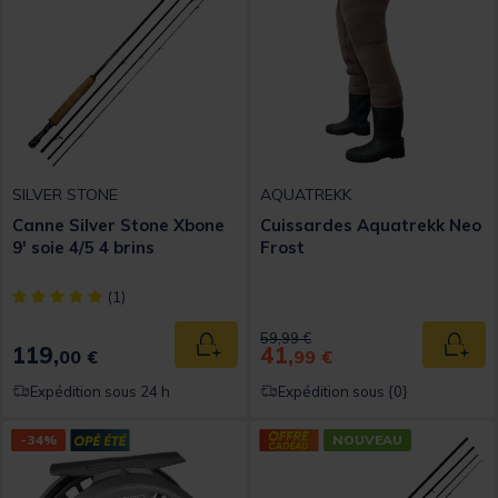
SILVER STONE
AQUATREKK
Canne Silver Stone Xbone
Cuissardes Aquatrekk Neo
9' soie 4/5 4 brins
Frost
[object Object] out of 5 Customer Rating
(1)
Price reduced from
to
59,99 €
119,
41,
Ajouter au panier
Ajout
00 €
99 €
Expédition sous 24 h
Expédition sous {0}
-34%
NOUVEAU