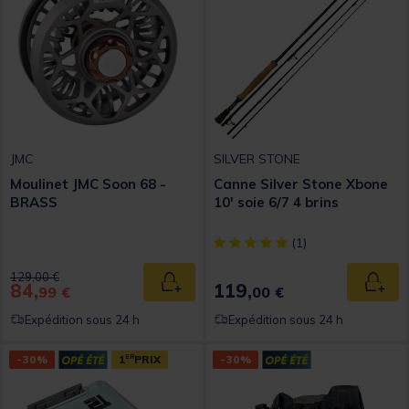
JMC
SILVER STONE
Moulinet JMC Soon 68 -
Canne Silver Stone Xbone
BRASS
10' soie 6/7 4 brins
[object Object] out of 5 Custom
(1)
Price reduced from
to
129,00 €
84,
119,
Ajouter au panier
Ajout
99 €
00 €
Expédition sous 24 h
Expédition sous 24 h
-30%
1
ER
PRIX
-30%