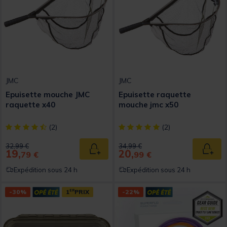
JMC
JMC
Epuisette mouche JMC
Epuisette raquette
raquette x40
mouche jmc x50
[object Object] out of 5 Customer Rating
[object Object] out of 5 Custom
(2)
(2)
Price reduced from
to
Price reduced from
to
32,99 €
34,99 €
19,
20,
Ajouter au panier
Ajout
79 €
99 €
Expédition sous 24 h
Expédition sous 24 h
-30%
1
ER
PRIX
-22%