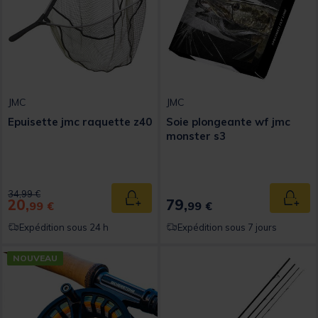
JMC
JMC
Epuisette jmc raquette z40
Soie plongeante wf jmc
monster s3
Price reduced from
to
34,99 €
20,
79,
Ajouter au panier
Ajout
99 €
99 €
Expédition sous 24 h
Expédition sous 7 jours
NOUVEAU