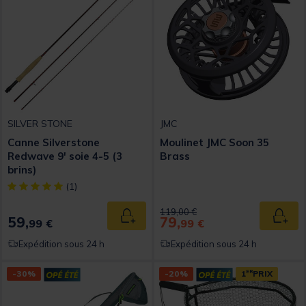
SILVER STONE
JMC
Canne Silverstone
Moulinet JMC Soon 35
Redwave 9' soie 4-5 (3
Brass
brins)
[object Object] out of 5 Customer Rating
(1)
Price reduced from
to
119,00 €
59,
79,
Ajouter au panier
Ajout
99 €
99 €
Expédition sous 24 h
Expédition sous 24 h
-30%
-20%
1
ER
PRIX