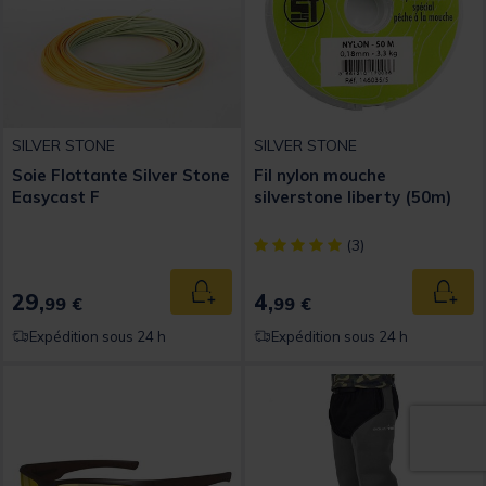
SILVER STONE
SILVER STONE
Soie Flottante Silver Stone
Fil nylon mouche
Easycast F
silverstone liberty (50m)
[object Object] out of 5 Custom
(3)
29,
4,
Ajouter au panier
Ajout
99 €
99 €
Expédition sous 24 h
Expédition sous 24 h