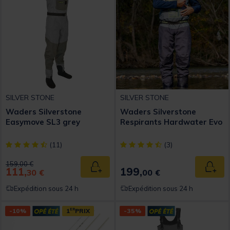
SILVER STONE
SILVER STONE
Waders Silverstone
Waders Silverstone
Easymove SL3 grey
Respirants Hardwater Evo
[object Object] out of 5 Customer Rating
[object Object] out of 5 Custom
(11)
(3)
Price reduced from
to
159,00 €
111,
199,
Ajouter au panier
Ajout
30 €
00 €
Expédition sous 24 h
Expédition sous 24 h
-10%
1
ER
PRIX
-35%