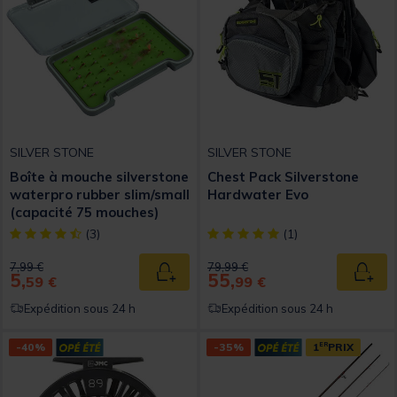
SILVER STONE
SILVER STONE
Boîte à mouche silverstone
Chest Pack Silverstone
waterpro rubber slim/small
Hardwater Evo
(capacité 75 mouches)
[object Object] out of 5 Customer Rating
[object Object] out of 5 Custom
(3)
(1)
Price reduced from
to
Price reduced from
to
7,99 €
79,99 €
5,
55,
Ajouter au panier
Ajout
59 €
99 €
Expédition sous 24 h
Expédition sous 24 h
-40%
-35%
1
ER
PRIX