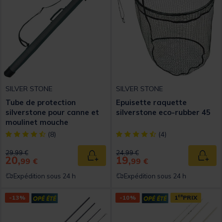
SILVER STONE
SILVER STONE
Tube de protection
Epuisette raquette
silverstone pour canne et
silverstone eco-rubber 45
moulinet mouche
[object Object] out of 5 Customer Rating
[object Object] out of 5 Custom
(8)
(4)
Price reduced from
to
Price reduced from
to
29,99 €
24,99 €
20,
19,
Ajouter au panier
Ajout
99 €
99 €
Expédition sous 24 h
Expédition sous 24 h
-13%
-10%
1
ER
PRIX