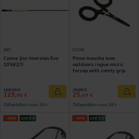
JMC
LOON
Canne Jmc Imersion Evo
Pince mouche loon
10'6#2/3
outdoors rogue micro
forcep with comfy grip
Price reduced from
to
Price reduced from
to
159,00 €
29,99 €
129,
25,
Ajouter au panier
Ajout
00 €
49 €
Expédition sous 24 h
Expédition sous 24 h
-40%
-40%