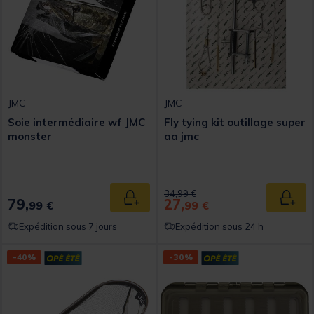
JMC
JMC
Soie intermédiaire wf JMC
Fly tying kit outillage super
monster
aa jmc
Price reduced from
to
34,99 €
79,
27,
Ajouter au panier
Ajout
99 €
99 €
Expédition sous 7 jours
Expédition sous 24 h
-40%
-30%