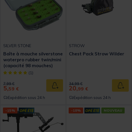
SILVER STONE
STROW
Boîte à mouche silverstone
Chest Pack Strow Wilder
waterpro rubber twin/mini
(capacité 98 mouches)
[object Object] out of 5 Customer Rating
(1)
Price reduced from
to
Price reduced from
to
7,99 €
34,99 €
5,
20,
Ajouter au panier
Ajout
59 €
99 €
Expédition sous 24 h
Expédition sous 24 h
-15%
-18%
NOUVEAU