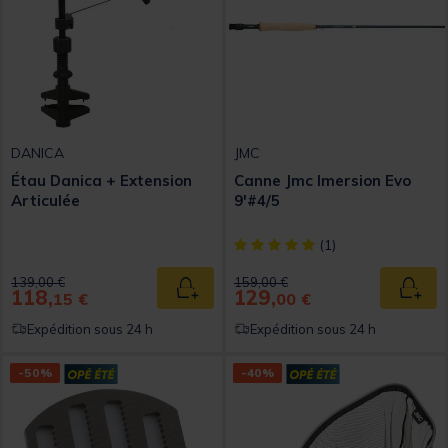
DANICA
JMC
Étau Danica + Extension
Canne Jmc Imersion Evo
Articulée
9'#4/5
[object Object] out of 5 Custom
(1)
Price reduced from
to
Price reduced from
to
139,00 €
159,00 €
118,
129,
Ajouter au panier
Ajout
15 €
00 €
Expédition sous 24 h
Expédition sous 24 h
-50%
-40%