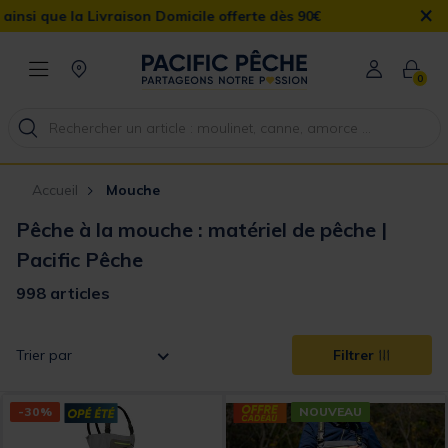
×
cile offerte dès 90€
0
Accueil
Mouche
Pêche à la mouche : matériel de pêche |
Pacific Pêche
998 articles
Trier par
Filtrer
-30%
NOUVEAU