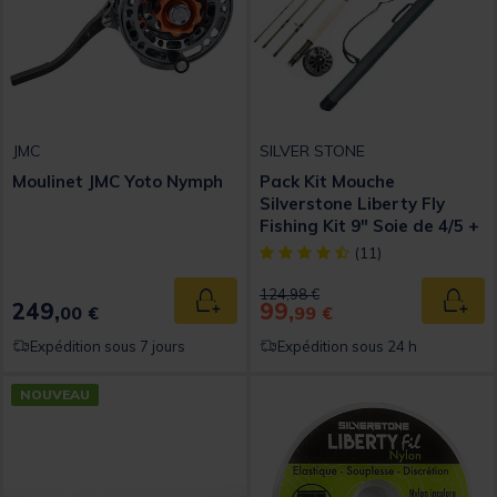
JMC
SILVER STONE
Moulinet JMC Yoto Nymph
Pack Kit Mouche
Silverstone Liberty Fly
Fishing Kit 9" Soie de 4/5 +
Tube de transport 105cm
[object Object] out of 5 Custom
(11)
Price reduced from
to
124,98 €
249,
99,
Ajouter au panier
Ajout
00 €
99 €
Expédition sous 7 jours
Expédition sous 24 h
NOUVEAU