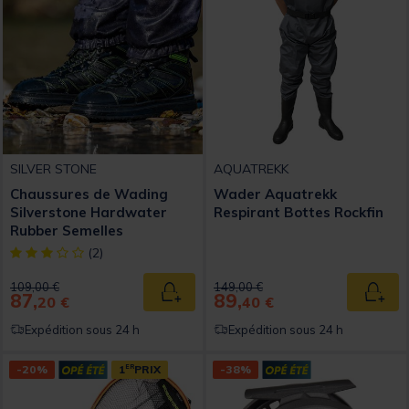
SILVER STONE
AQUATREKK
Chaussures de Wading
Wader Aquatrekk
Silverstone Hardwater
Respirant Bottes Rockfin
Rubber Semelles
Caoutchouc
[object Object] out of 5 Customer Rating
(2)
Price reduced from
to
Price reduced from
to
109,00 €
149,00 €
87,
89,
Ajouter au panier
Ajout
20 €
40 €
Expédition sous 24 h
Expédition sous 24 h
-20%
1
ER
PRIX
-38%