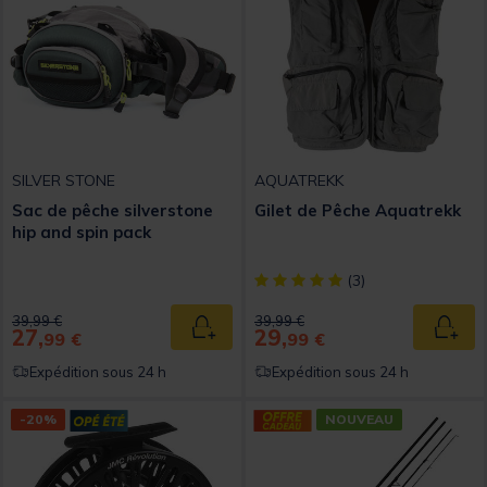
SILVER STONE
AQUATREKK
Sac de pêche silverstone
Gilet de Pêche Aquatrekk
hip and spin pack
[object Object] out of 5 Custom
(3)
Price reduced from
to
Price reduced from
to
39,99 €
39,99 €
27,
29,
Ajouter au panier
Ajout
99 €
99 €
Expédition sous 24 h
Expédition sous 24 h
-20%
NOUVEAU