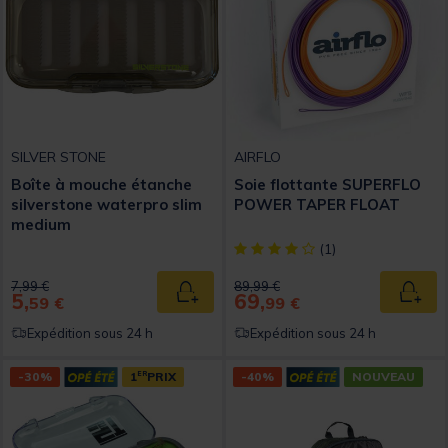
SILVER STONE
AIRFLO
Boîte à mouche étanche
Soie flottante SUPERFLO
silverstone waterpro slim
POWER TAPER FLOAT
medium
[object Object] out of 5 Custom
(1)
Price reduced from
to
Price reduced from
to
7,99 €
89,99 €
5,
69,
Ajouter au panier
Ajout
59 €
99 €
Expédition sous 24 h
Expédition sous 24 h
-30%
1
ER
PRIX
-40%
NOUVEAU