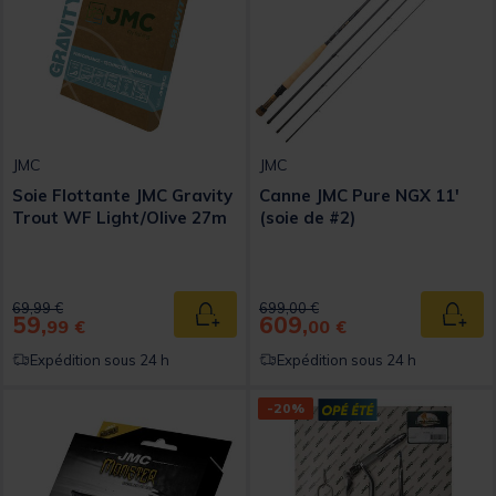
JMC
JMC
Soie Flottante JMC Gravity
Canne JMC Pure NGX 11'
Trout WF Light/Olive 27m
(soie de #2)
Price reduced from
to
Price reduced from
to
69,99 €
699,00 €
59,
609,
Ajouter au panier
Ajout
99 €
00 €
Expédition sous 24 h
Expédition sous 24 h
-20%