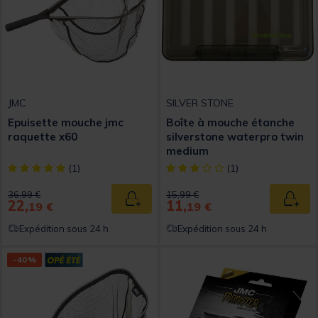
JMC
SILVER STONE
Epuisette mouche jmc
Boîte à mouche étanche
raquette x60
silverstone waterpro twin
medium
[object Object] out of 5 Customer Rating
[object Object] out of 5 Custom
(1)
(1)
Price reduced from
to
Price reduced from
to
36,99 €
15,99 €
22,
11,
Ajouter au panier
Ajout
19 €
19 €
Expédition sous 24 h
Expédition sous 24 h
-40%