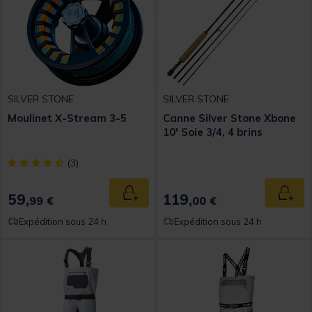
SILVER STONE
SILVER STONE
Moulinet X-Stream 3-5
Canne Silver Stone Xbone
10' Soie 3/4, 4 brins
[object Object] out of 5 Customer Rating
(3)
59,
119,
Ajouter au panier
Ajout
99 €
00 €
Expédition sous 24 h
Expédition sous 24 h