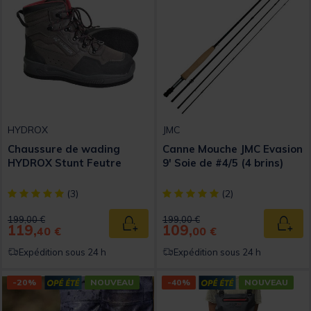
HYDROX
JMC
Chaussure de wading
Canne Mouche JMC Evasion
HYDROX Stunt Feutre
9' Soie de #4/5 (4 brins)
[object Object] out of 5 Customer Rating
[object Object] out of 5 Custom
(3)
(2)
Price reduced from
to
Price reduced from
to
199,00 €
199,00 €
119,
109,
Ajouter au panier
Ajout
40 €
00 €
Expédition sous 24 h
Expédition sous 24 h
-20%
NOUVEAU
-40%
NOUVEAU