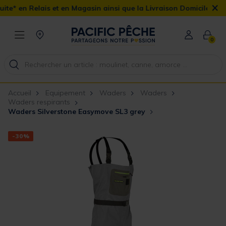
×
 et en Magasin ainsi que la Livraison Domicile offerte dès 90€
0
Accueil
Equipement
Waders
Waders
Waders respirants
Waders Silverstone Easymove SL3 grey
-30%