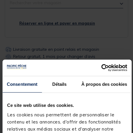
Rechercher votre magasin
Réserver en ligne et payer en magasin
Livraison gratuite en point relais et magasin
Retour gratuit, 1 mois pour changer d’avis
Description
Spécifications
Consentement
Détails
À propos des cookies
Description & détails
Ce site web utilise des cookies.
Description
Les cookies nous permettent de personnaliser le
contenu et les annonces, d'offrir des fonctionnalités
Le wader respirant
Silverstone Easymove SL3 Grey
relatives aux médias sociaux et d'analyser notre
dispose d'une conception technique et pratique pour