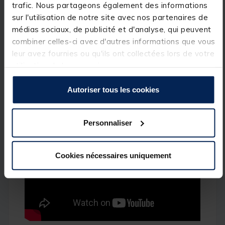
trafic. Nous partageons également des informations
un rapport qualité/prix imbattable!
sur l'utilisation de notre site avec nos partenaires de
Les spécialistes qui collaborent avec la marque
médias sociaux, de publicité et d'analyse, qui peuvent
Silverstone ont imaginé un
wader respirant 3
combiner celles-ci avec d'autres informations que vous
couches
polyvalent et moderne pour répondre à la
demande de pêcheurs passionnés désireux
leur avez fournies ou qu'ils ont collectées lors de votre
d'acquérir un équipement performant au meilleur
utilisation de leurs services.
prix.
Disponible de la taille S à XXL
Autoriser tous les cookies
Personnaliser
Cookies nécessaires uniquement