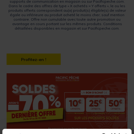
supports de communication en magasin ou sur Pacificpeche.com.
Dans le cadre des offres de type « X achetés = Y offerts », le ou les
produits offerts correspondent au(x) produit(s) éligible(s) de valeur
égale ou inférieure au produit acheté le moins cher, sauf mention
contraire. Offre non cumulable avec toute autre promotion ou
avantage en cours portant sur les mêmes produits. Conditions
détaillées disponibles en magasin et sur Pacificpeche.com.
Profitez-en !