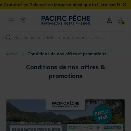
×
elais et en Magasin ainsi que la Livraison Domicile offerte dès 90
0
Accueil
Conditions de nos offres et promotions
Conditions de nos offres &
promotions