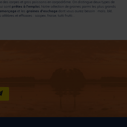
che des carpes et gros poissons en carpodrôme. On distingue deux types de
ui sont
prêtes à l'emploi.
Notre sélection de graines parmi les plus grands
'amorçage
et les
graines d'eschage
dont vous aurez besoin : maïs, blé,
èbres et efficaces : scopex, fraise, tutti frutti…
S''INSCRIRE