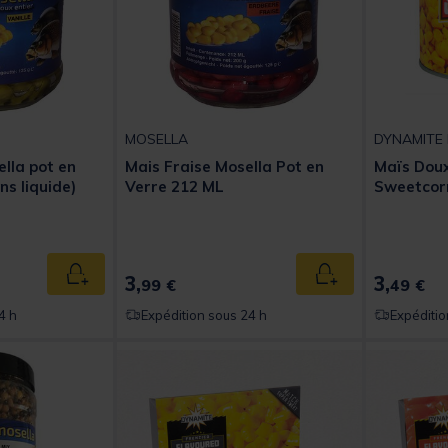
MOSELLA
DYNAMITE 
ella pot en
Mais Fraise Mosella Pot en
Maïs Doux
ns liquide)
Verre 212 ML
Sweetcor
t of 5 Customer Rating
3,
3,
Ajouter au panier
Ajouter au panier
99 €
49 €
4 h
Expédition sous 24 h
Expéditio