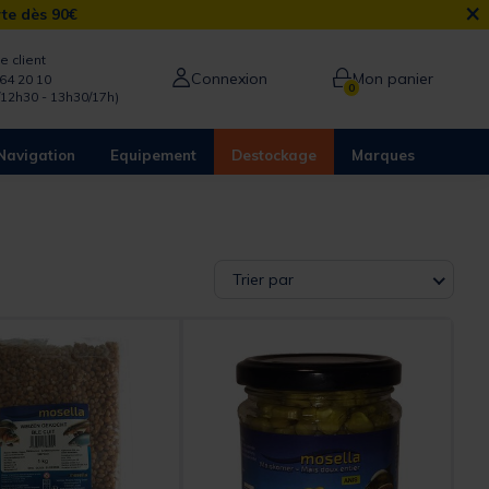
×
rte dès 90€
e client
Connexion
Mon panier
64 20 10
0
/12h30 - 13h30/17h)
Navigation
Equipement
Destockage
Marques
Trier par