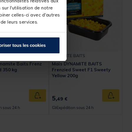
nctionnalités relatives aux
ur l'utilisation de notre
iner celles-ci avec d'autres
 de leurs services.
oriser tous les cookies
BAITS
DYNAMITE BAITS
namite Baits Frenz
Maïs DYNAMITE BAITS
 350 kg
Frenzied Sweet F1 Sweety
Yellow 200g
5,
Ajouter au panier
Ajouter au
49 €
n sous 24 h
Expédition sous 24 h