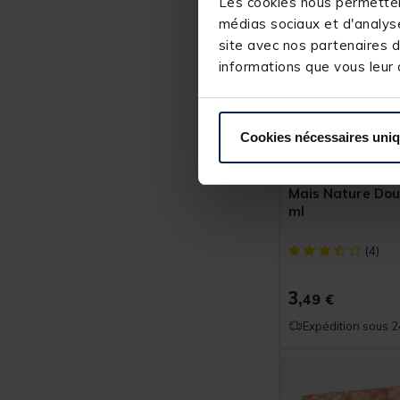
Les cookies nous permettent
médias sociaux et d'analyse
site avec nos partenaires d
informations que vous leur a
Cookies nécessaires uni
MOSELLA
Mais Nature Dou
ml
[object Object] ou
(4)
3,
49 €
Expédition sous 2