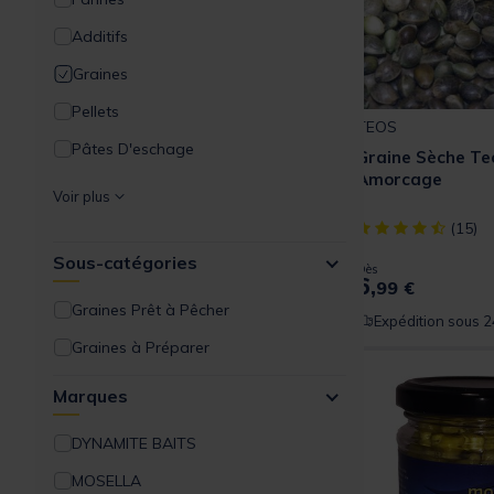
Additifs
Graines
Pellets
TEOS
Pâtes D'eschage
Graine Sèche Te
Amorcage
Appâts artificiels
Voir plus
[object Object] ou
(15)
Sous-catégories
Dès
6,
99 €
Graines Prêt à Pêcher
Expédition sous 2
Graines à Préparer
Marques
DYNAMITE BAITS
MOSELLA