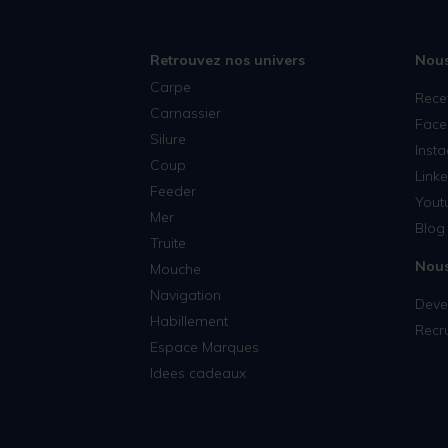
Retrouvez nos univers
Nous
Carpe
Rece
Carnassier
Face
Silure
Inst
Coup
Linke
Feeder
Yout
Mer
Blog 
Truite
Nous
Mouche
Navigation
Deven
Habillement
Recr
Espace Marques
Idees cadeaux