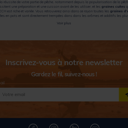
 réussite de votre partie de pêche, notamment depuis la popularisation de la pê
ssitent une préparation et une cuisson avant de les utiliser, et les
graines cuites
q
st riche et variée. Vous retrouverez ainsi dans ce rayon toutes les
graines d
 en pots et sont directement trempées dans dans les arômes et additifs les plus cél
Voir plus
Inscrivez-vous à notre newsletter
Gardez le fil, suivez-nous !
ail