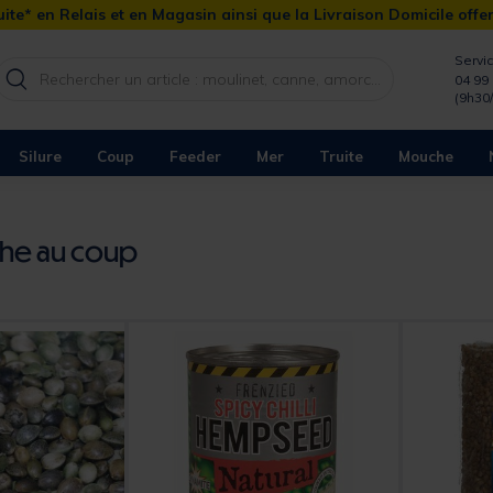
ite* en Relais et en Magasin ainsi que la Livraison Domicile offe
Servic
04 99 
(9h30
Silure
Coup
Feeder
Mer
Truite
Mouche
che au coup