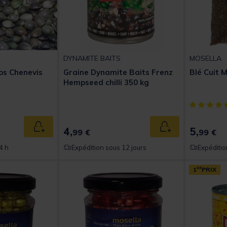
DYNAMITE BAITS
MOSELLA
os Chenevis
Graine Dynamite Baits Frenz
Blé Cuit 
Hempseed chilli 350 kg
t of 5 Customer Rating
[object Obj
4,
5,
Ajouter au panier
Ajouter au panier
99 €
99 €
4 h
Expédition sous 12 jours
Expéditio
1
ER
PRIX