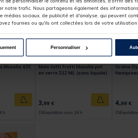
 de personnaliser le contenu et les annonces, d'offrir des fo
r notre trafic. Nous partageons également des informations s
e médias sociaux, de publicité et d'analyse, qui peuvent comb
vez fournies ou qu'ils ont collectées lors de votre utilisation
quement
Personnaliser
Aut
MOSELLA
DYNAMITE 
x Mosella 425
Mais tutti frutti Mosella pot
Graine Dy
en verre 212 ML (sans liquide)
Hempseed
t of 5 Customer Rating
3,
4,
Ajouter au panier
Ajouter au panier
99 €
99 €
4 h
Expédition sous 24 h
Expéditio