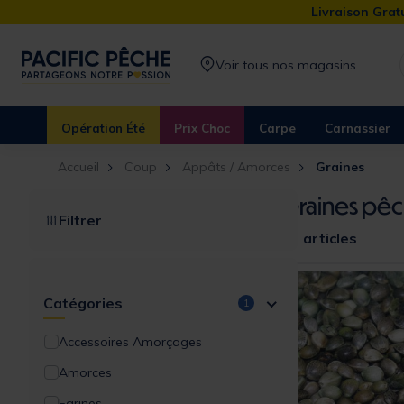
Livraison Gratu
Voir tous nos magasins
Opération Été
Prix Choc
Carpe
Carnassier
Accueil
Coup
Appâts / Amorces
Graines
Graines pê
Filtrer
17 articles
Catégories
1
Accessoires Amorçages
Amorces
Farines