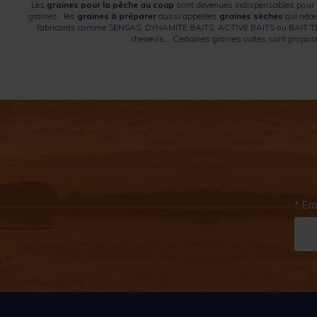
Les
graines pour la pêche au coup
sont devenues indispensables pour la
graines : les
graines à préparer
aussi appelées
graines sèches
qui néce
fabricants comme SENSAS, DYNAMITE BAITS, ACTIVE BAITS ou BAIT TECH e
chenevis… Certaines graines cuites sont proposées
* Em