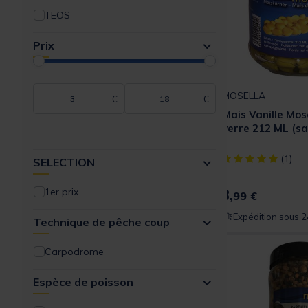
TEOS
Prix
MOSELLA
€
€
Mais Vanille Mos
verre 212 ML (sa
[object Object] ou
(1)
SELECTION
1er prix
3,
99 €
Expédition sous 2
Technique de pêche coup
Carpodrome
Espèce de poisson