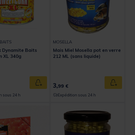
BAITS
MOSELLA
 Dynamite Baits
Mais Miel Mosella pot en verre
n XL 340g
212 ML (sans liquide)
3,
Ajouter au panier
Ajouter au
99 €
n sous 24 h
Expédition sous 24 h