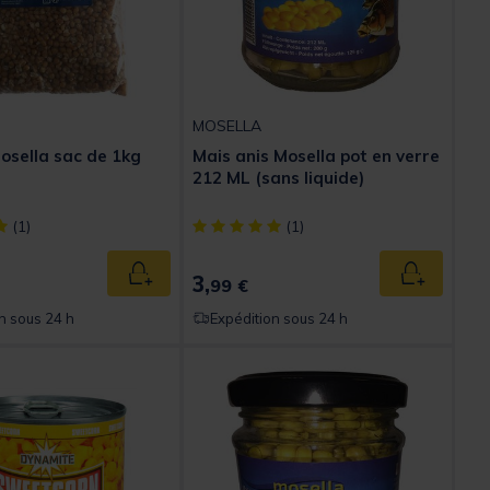
MOSELLA
Mosella sac de 1kg
Mais anis Mosella pot en verre
212 ML (sans liquide)
ect] out of 5 Customer Rating
[object Object] out of 5 Customer Rating
(1)
(1)
3,
Ajouter au panier
Ajouter au
99 €
n sous 24 h
Expédition sous 24 h