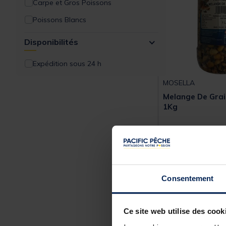
Carpe et Gros Poissons
Poissons Blancs
Disponibilités
Expédition sous 24 h
MOSELLA
Melange De Grai
1Kg
7,
49 €
Expédition sous 2
Consentement
1
ER
PRIX
Ce site web utilise des cook