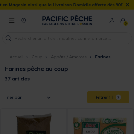
×
ue la Livraison Domicile offerte dès 90€
0
Accueil
Coup
Appâts / Amorces
Farines
Farines pêche au coup
37 articles
Trier par
Filtrer
2