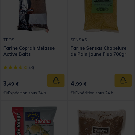
TEOS
SENSAS
Farine Coprah Melasse
Farine Sensas Chapelure
Active Baits
de Pain Jaune Fluo 700gr
[object Object] out of 5 Customer Rating
(3)
3,
4,
Ajouter au panier
Ajout
49 €
99 €
Expédition sous 24 h
Expédition sous 24 h