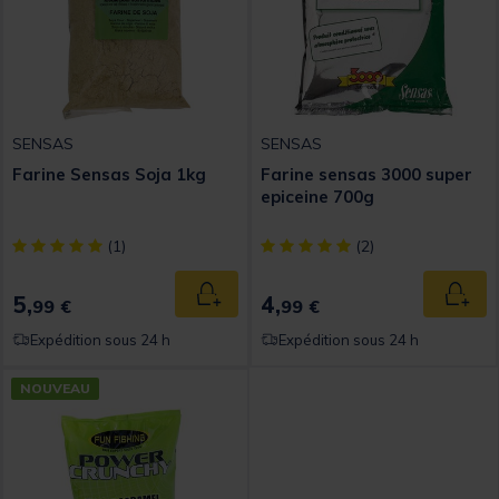
SENSAS
SENSAS
Farine Sensas Soja 1kg
Farine sensas 3000 super
epiceine 700g
[object Object] out of 5 Customer Rating
[object Object] out of 5 Custom
(1)
(2)
5,
4,
Ajouter au panier
Ajout
99 €
99 €
Expédition sous 24 h
Expédition sous 24 h
NOUVEAU