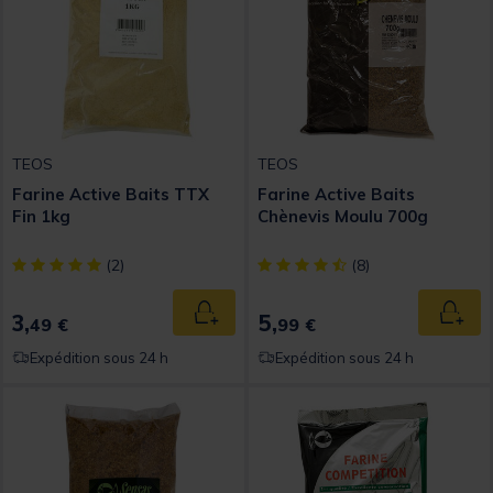
TEOS
TEOS
Farine Active Baits TTX
Farine Active Baits
Fin 1kg
Chènevis Moulu 700g
[object Object] out of 5 Customer Rating
[object Object] out of 5 Custom
(2)
(8)
3,
5,
Ajouter au panier
Ajout
49 €
99 €
Expédition sous 24 h
Expédition sous 24 h