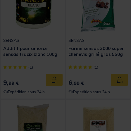
SENSAS
SENSAS
Additif pour amorce
Farine sensas 3000 super
sensas tracix blanc 100g
chenevis grillé gras 550g
[object Object] out of 5 Customer Rating
[object Object] out of 5 Custom
(1)
(1)
9,
6,
Ajouter au panier
Ajout
99 €
99 €
Expédition sous 24 h
Expédition sous 24 h