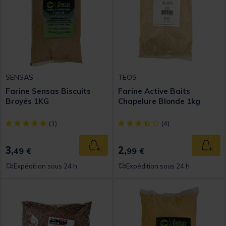
SENSAS
TEOS
Farine Sensas Biscuits
Farine Active Baits
Broyés 1KG
Chapelure Blonde 1kg
[object Object] out of 5 Customer Rating
[object Object] out of 5 Custom
(1)
(4)
3,
2,
Ajouter au panier
Ajout
49 €
99 €
Expédition sous 24 h
Expédition sous 24 h