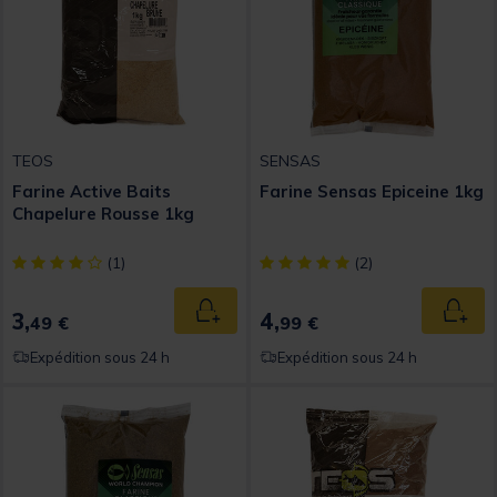
TEOS
SENSAS
Farine Active Baits
Farine Sensas Epiceine 1kg
Chapelure Rousse 1kg
[object Object] out of 5 Customer Rating
[object Object] out of 5 Custom
(1)
(2)
3,
4,
Ajouter au panier
Ajout
49 €
99 €
Expédition sous 24 h
Expédition sous 24 h