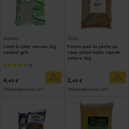
SENSAS
TEOS
Liant à coller sensas 1kg
Farine pour la pêche au
couleur gris
coup active baits coprah
nature 1kg
[object Object] out of 5 Customer Rating
(2)
4,
2,
Ajouter au panier
Ajout
49 €
49 €
Expédition sous 24 h
Expédition sous 24 h