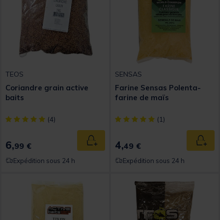
TEOS
SENSAS
Coriandre grain active
Farine Sensas Polenta-
baits
farine de maïs
[object Object] out of 5 Customer Rating
[object Object] out of 5 Custom
(4)
(1)
6,
4,
Ajouter au panier
Ajout
99 €
49 €
Expédition sous 24 h
Expédition sous 24 h