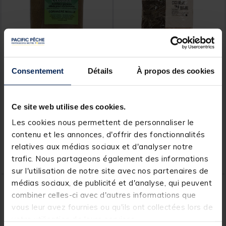
Consentement
Détails
À propos des cookies
SENSAS
TEOS
Farine Sensas Coriandre
Farine Active Baits Coco
Moulue 700gr
Belge 1kg
Ce site web utilise des cookies.
[object Object] out of 5 Custom
(3)
Les cookies nous permettent de personnaliser le
contenu et les annonces, d'offrir des fonctionnalités
6,
2,
Ajouter au panier
Ajout
99 €
99 €
relatives aux médias sociaux et d'analyser notre
trafic. Nous partageons également des informations
Expédition sous 24 h
Expédition sous 24 h
sur l'utilisation de notre site avec nos partenaires de
médias sociaux, de publicité et d'analyse, qui peuvent
combiner celles-ci avec d'autres informations que
vous leur avez fournies ou qu'ils ont collectées lors de
votre utilisation de leurs services.