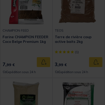
CHAMPION FEED
TEOS
Farine CHAMPION FEEDER
Terre de rivière coup
Coco Belge Premium 1kg
active baits 2kg
[object Object] out of 5 Custom
(1)
7,
3,
Ajouter au panier
Ajout
99 €
99 €
Expédition sous 24 h
Expédition sous 24 h