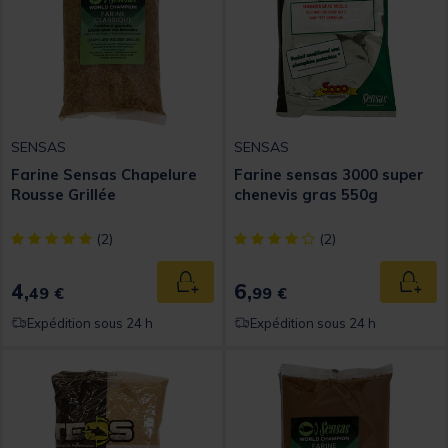
SENSAS
SENSAS
Farine Sensas Chapelure
Farine sensas 3000 super
Rousse Grillée
chenevis gras 550g
[object Object] out of 5 Customer Rating
[object Object] out of 5 Custom
(2)
(2)
4,
6,
Ajouter au panier
Ajout
49 €
99 €
Expédition sous 24 h
Expédition sous 24 h