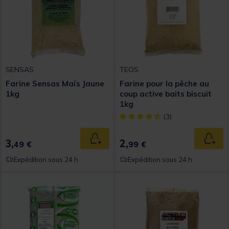
SENSAS
TEOS
Farine Sensas Maïs Jaune
Farine pour la pêche au
1kg
coup active baits biscuit
1kg
[object Object] out of 5 Custom
(3)
3,
2,
Ajouter au panier
Ajout
49 €
99 €
Expédition sous 24 h
Expédition sous 24 h