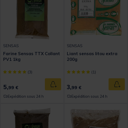
SENSAS
SENSAS
Farine Sensas TTX Collant
Liant sensas litou extra
PV1 1kg
200g
[object Object] out of 5 Customer Rating
[object Object] out of 5 Custom
(3)
(1)
5,
3,
Ajouter au panier
Ajout
99 €
99 €
Expédition sous 24 h
Expédition sous 24 h