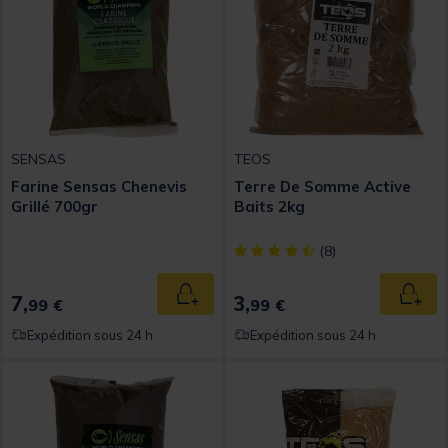
SENSAS
TEOS
Farine Sensas Chenevis
Terre De Somme Active
Grillé 700gr
Baits 2kg
[object Object] out of 5 Custom
(8)
7,
3,
Ajouter au panier
Ajout
99 €
99 €
Expédition sous 24 h
Expédition sous 24 h