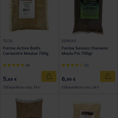
TEOS
SENSAS
Farine Active Baits
Farine Sensas Chenevis
Coriandre Moulue 700g
Moulu Fin 700gr
[object Object] out of 5 Customer Rating
[object Object] out of 5 Custom
(4)
(1)
5,
6,
Ajouter au panier
Ajout
49 €
99 €
Expédition sous 24 h
Expédition sous 24 h