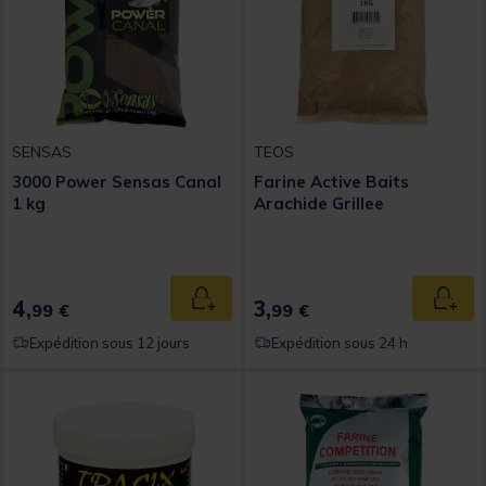
SENSAS
TEOS
3000 Power Sensas Canal
Farine Active Baits
1 kg
Arachide Grillee
4,
3,
Ajouter au panier
Ajout
99 €
99 €
Expédition sous 12 jours
Expédition sous 24 h