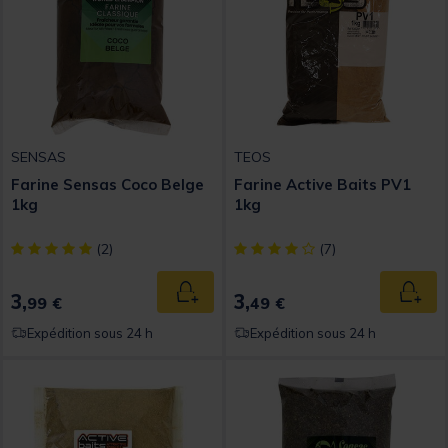
SENSAS
TEOS
Farine Sensas Coco Belge
Farine Active Baits PV1
1kg
1kg
[object Object] out of 5 Customer Rating
[object Object] out of 5 Custom
(2)
(7)
3,
3,
Ajouter au panier
Ajout
99 €
49 €
Expédition sous 24 h
Expédition sous 24 h