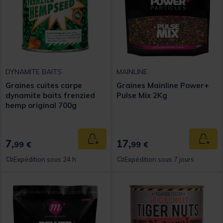
DYNAMITE BAITS
MAINLINE
Graines cuites carpe
Graines Mainline Power+
dynamite baits frenzied
Pulse Mix 2Kg
hemp original 700g
7,
17,
Ajouter au panier
Ajout
99 €
99 €
Expédition sous 24 h
Expédition sous 7 jours