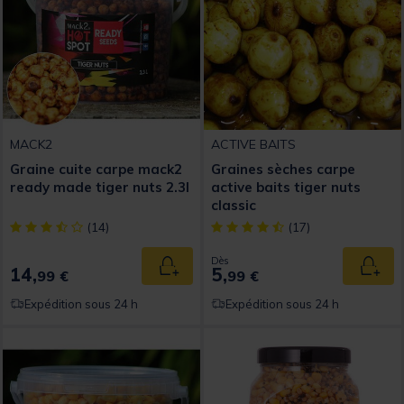
MACK2
ACTIVE BAITS
Graine cuite carpe mack2
Graines sèches carpe
ready made tiger nuts 2.3l
active baits tiger nuts
classic
[object Object] out of 5 Customer Rating
[object Object] out of 5 Custom
(14)
(17)
Dès
14,
5,
Ajouter au panier
Ajout
99 €
99 €
Expédition sous 24 h
Expédition sous 24 h