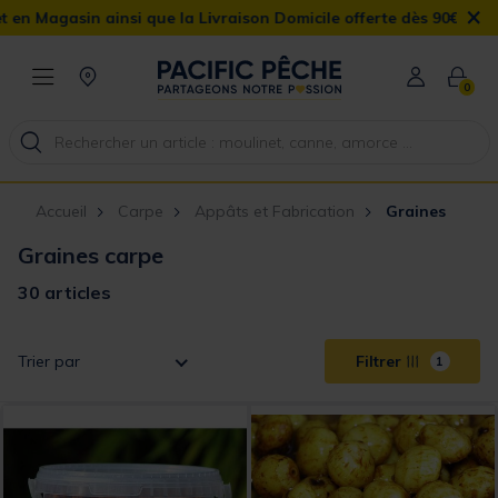
×
si que la Livraison Domicile offerte dès 90€
0
Accueil
Carpe
Appâts et Fabrication
Graines
Graines carpe
30 articles
Trier par
Filtrer
1