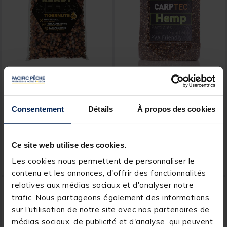
STARBAITS
DYNAMITE BAITS
Graines Cuites Starbaits
Graines cuites carpe
Ready Seed Tigernuts
dynamite baits carptec
particles hemp
Consentement
Détails
À propos des cookies
[object Object] out of 5 Customer Rating
[object Object] out of 5 Custom
(2)
(1)
Dès
Dès
Ce site web utilise des cookies.
14,
13,
Ajouter au panier
Ajout
99 €
99 €
Les cookies nous permettent de personnaliser le
Expédition sous 24 h
Expédition sous 24 h
contenu et les annonces, d'offrir des fonctionnalités
relatives aux médias sociaux et d'analyser notre
trafic. Nous partageons également des informations
sur l'utilisation de notre site avec nos partenaires de
médias sociaux, de publicité et d'analyse, qui peuvent