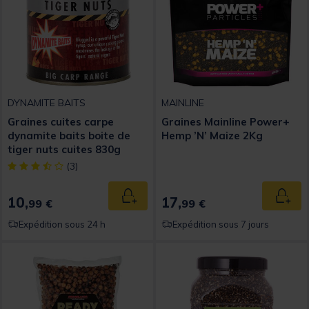
DYNAMITE BAITS
MAINLINE
Graines cuites carpe
Graines Mainline Power+
dynamite baits boite de
Hemp ’N’ Maize 2Kg
tiger nuts cuites 830g
[object Object] out of 5 Customer Rating
(3)
10,
17,
Ajouter au panier
Ajout
99 €
99 €
Expédition sous 24 h
Expédition sous 7 jours