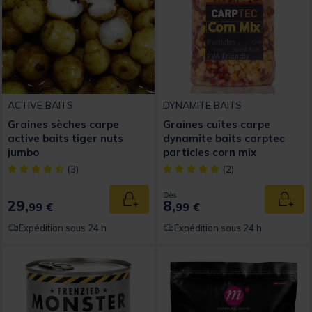
ACTIVE BAITS
DYNAMITE BAITS
Graines sèches carpe
Graines cuites carpe
active baits tiger nuts
dynamite baits carptec
jumbo
particles corn mix
[object Object] out of 5 Customer Rating
[object Object] out of 5 Custom
(3)
(2)
Dès
29,
8,
Ajouter au panier
Ajout
99 €
99 €
Expédition sous 24 h
Expédition sous 24 h