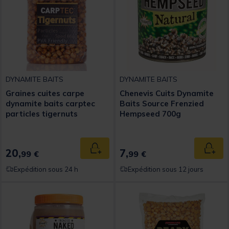
DYNAMITE BAITS
DYNAMITE BAITS
Graines cuites carpe
Chenevis Cuits Dynamite
dynamite baits carptec
Baits Source Frenzied
particles tigernuts
Hempseed 700g
20,
7,
Ajouter au panier
Ajout
99 €
99 €
Expédition sous 24 h
Expédition sous 12 jours