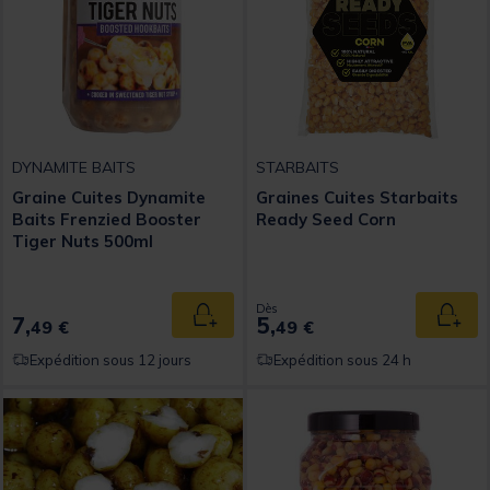
DYNAMITE BAITS
STARBAITS
Graine Cuites Dynamite
Graines Cuites Starbaits
Baits Frenzied Booster
Ready Seed Corn
Tiger Nuts 500ml
Dès
7,
5,
Ajouter au panier
Ajout
49 €
49 €
Expédition sous 12 jours
Expédition sous 24 h