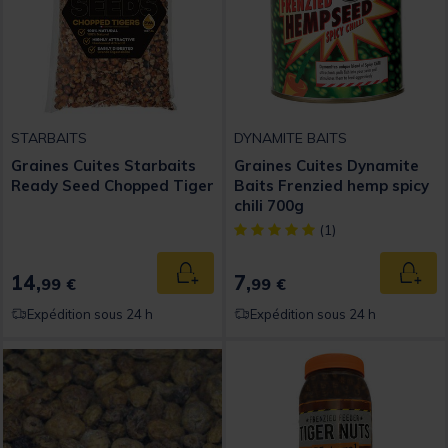
STARBAITS
DYNAMITE BAITS
Graines Cuites Starbaits
Graines Cuites Dynamite
Ready Seed Chopped Tiger
Baits Frenzied hemp spicy
chili 700g
[object Object] out of 5 Custom
(1)
14,
7,
Ajouter au panier
Ajout
99 €
99 €
Expédition sous 24 h
Expédition sous 24 h