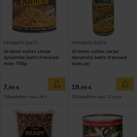
DYNAMITE BAITS
DYNAMITE BAITS
Graines cuites carpe
Graines cuites carpe
dynamite baits frenzied
dynamite baits frenzied
mais 700g
mais jar
7,
19,
Ajouter au panier
Ajout
99 €
99 €
Expédition sous 24 h
Expédition sous 12 jours