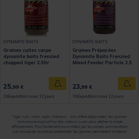
DYNAMITE BAITS
DYNAMITE BAITS
Graines cuites carpe
Graines Préparées
dynamite baits frenzied
Dynamite Baits Frenzied
chopped tiger 2.5ltr
Mixed Feeder Particle 2.5
L
25,
23,
Ajouter au panier
Ajout
99 €
99 €
Expédition sous 12 jours
Expédition sous 12 jours
Tiger nuts, maïs, lupin, chènevis… loin d'être dépassées, les graines
sont encore aujourd’hui des valeurs sures pour pêcher la carpe
efficacement. Plus facilement assimilées par les carpes comme étant
une source de nourriture potentielle, les graines permettent d'obtenir
de bons résultats quel que soit le lieu où vous pêchez. Certaines