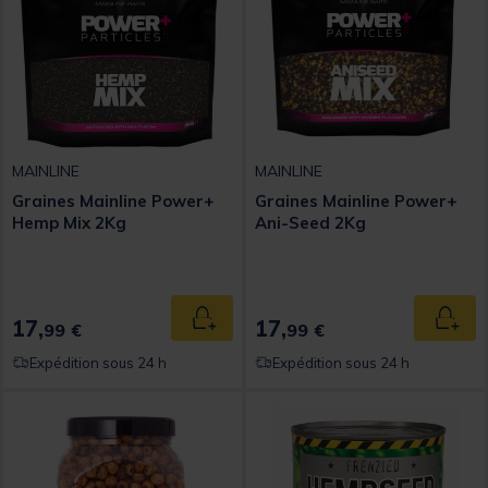
MAINLINE
MAINLINE
Graines Mainline Power+
Graines Mainline Power+
Hemp Mix 2Kg
Ani-Seed 2Kg
17,
17,
Ajouter au panier
Ajout
99 €
99 €
Expédition sous 24 h
Expédition sous 24 h