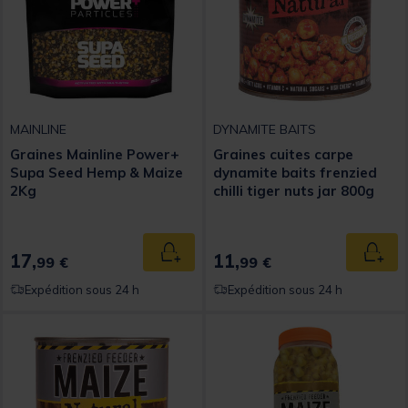
MAINLINE
DYNAMITE BAITS
Graines Mainline Power+
Graines cuites carpe
Supa Seed Hemp & Maize
dynamite baits frenzied
2Kg
chilli tiger nuts jar 800g
17,
11,
Ajouter au panier
Ajout
99 €
99 €
Expédition sous 24 h
Expédition sous 24 h