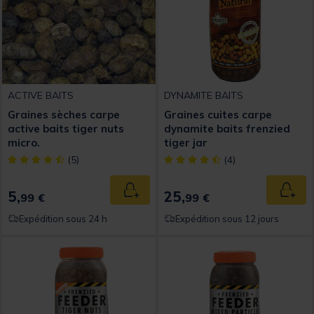
ACTIVE BAITS
DYNAMITE BAITS
Graines sèches carpe
Graines cuites carpe
active baits tiger nuts
dynamite baits frenzied
micro.
tiger jar
[object Object] out of 5 Customer Rating
[object Object] out of 5 Custom
(5)
(4)
5,
25,
Ajouter au panier
Ajout
99 €
99 €
Expédition sous 24 h
Expédition sous 12 jours