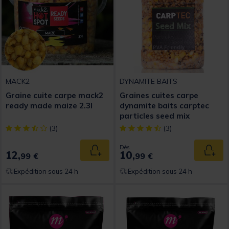
MACK2
DYNAMITE BAITS
Graine cuite carpe mack2
Graines cuites carpe
ready made maize 2.3l
dynamite baits carptec
particles seed mix
[object Object] out of 5 Customer Rating
[object Object] out of 5 Custom
(3)
(3)
Dès
12,
10,
Ajouter au panier
Ajout
99 €
99 €
Expédition sous 24 h
Expédition sous 24 h