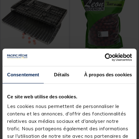
TEAM CARPFISHING
HOOGENDIJK
Table à bouillettes team
Bouillettes Hoogendijk
carpfishing
Crab N°1 Special 5kg
Consentement
Détails
À propos des cookies
Procatcher Fusion Boilies
[object Object] out of 5 Customer Rating
[object Object] out of 5 Custom
(51)
(2)
Ce site web utilise des cookies.
Price reduced from
to
Price reduced from
to
24,99 €
54,99 €
14,
39,
Ajouter au panier
Ajout
99 €
99 €
Les cookies nous permettent de personnaliser le
Expédition sous 24 h
Expédition sous 24 h
contenu et les annonces, d'offrir des fonctionnalités
relatives aux médias sociaux et d'analyser notre
-27%
-40%
trafic. Nous partageons également des informations
sur l'utilisation de notre site avec nos partenaires de