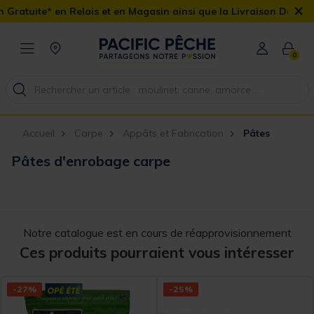
×
elais et en Magasin ainsi que la Livraison Domicile offerte dès 90
0
Accueil
Carpe
Appâts et Fabrication
Pâtes
Pâtes d'enrobage carpe
Notre catalogue est en cours de réapprovisionnement
Ces produits pourraient vous intéresser
-27%
-25%