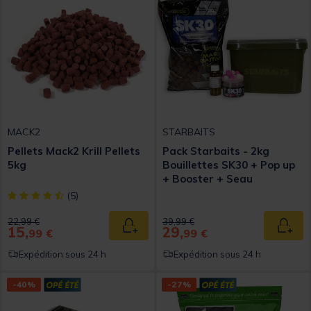
MACK2
STARBAITS
Pellets Mack2 Krill Pellets
Pack Starbaits - 2kg
5kg
Bouillettes SK30 + Pop up
+ Booster + Seau
[object Object] out of 5 Customer Rating
(5)
Price reduced from
to
Price reduced from
to
22,99 €
39,99 €
15,
29,
Ajouter au panier
Ajout
99 €
99 €
Expédition sous 24 h
Expédition sous 24 h
-40%
-27%