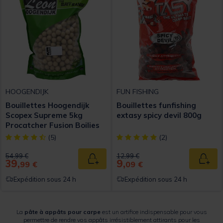
HOOGENDIJK
FUN FISHING
Bouillettes Hoogendijk
Bouillettes funfishing
Scopex Supreme 5kg
extasy spicy devil 800g
Procatcher Fusion Boilies
[object Object] out of 5 Customer Rating
[object Object] out of 5 Custom
(5)
(2)
Price reduced from
to
Price reduced from
to
54,99 €
12,99 €
39,
9,
Ajouter au panier
Ajout
99 €
09 €
Expédition sous 24 h
Expédition sous 24 h
La
pâte à appâts pour carpe
est un artifice indispensable pour vous
permettre de rendre vos appâts irrésistiblement attirants pour les