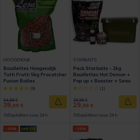
HOOGENDIJK
STARBAITS
Bouillettes Hoogendijk
Pack Starbaits - 2kg
Tutti Frutti 5kg Procatcher
Bouillettes Hot Demon +
Fusion Boilies
Pop up + Booster + Seau
[object Object] out of 5 Customer Rating
[object Object] out of 5 Custom
(9)
(1)
Price reduced from
to
Price reduced from
to
54,99 €
39,99 €
39,
29,
Ajouter au panier
Ajout
99 €
99 €
Expédition sous 24 h
Expédition sous 24 h
-30%
-25%