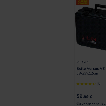
VERSUS
Boite Versus VS
38x27x12cm
[object Object] ou
(5)
59,
99 €
Expédition sous 2