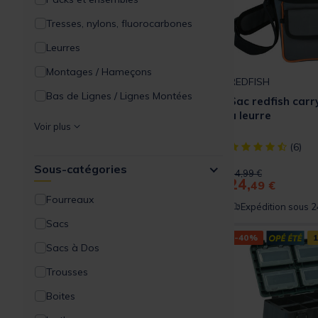
Tresses, nylons, fluorocarbones
Leurres
Montages / Hameçons
REDFISH
Bas de Lignes / Lignes Montées
Sac redfish carry
à leurre
Outillages
Voir plus
Equipements
[object Object] ou
(6)
Sous-catégories
Supports Cannes
Price reduced from
to
34,99 €
24,
49 €
Bagagerie / Rangement
Fourreaux
Expédition sous 2
Appâts
Sacs
-40%
1
Vêtements / Wading
Sacs à Dos
Lunettes / Optique
Trousses
Découverte Pêche en Mer
Boites
Surfcasting