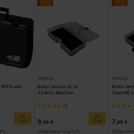
VERSUS
VERSUS
-3070-noir
Boite Versus SC-II
Boite Ver
21.4x11.8x4.5cm
Case M) 1
t of 5 Customer Rating
[object Object] out of 5 Customer Rating
[object Obj
(2)
9,
7,
Ajouter au panier
Ajouter au panier
99 €
99 €
4 h
Expédition sous 24 h
Expéditio