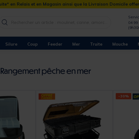
ite* en Relais et en Magasin ainsi que la Livraison Domicile offe
Servic
04 99 
(9h30
Silure
Coup
Feeder
Mer
Truite
Mouche
/ Rangement pêche en mer
-30%