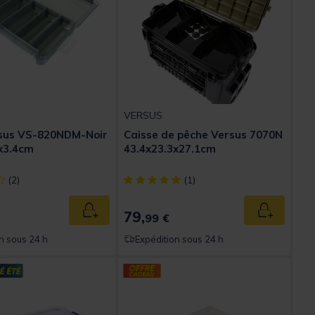
VERSUS
rsus VS-820NDM-Noir
Caisse de pêche Versus 7070N
x3.4cm
43.4x23.3x27.1cm
ect] out of 5 Customer Rating
[object Object] out of 5 Customer Rating
(2)
(1)
79,
Ajouter au panier
Ajouter au
99 €
n sous 24 h
Expédition sous 24 h