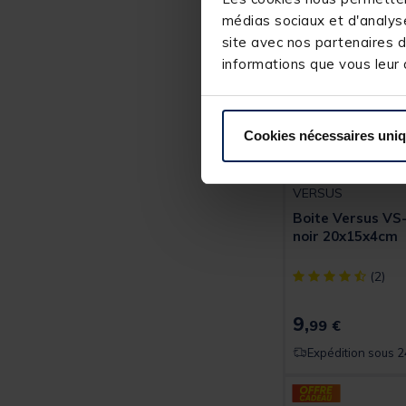
médias sociaux et d'analyse
site avec nos partenaires d
informations que vous leur a
Cookies nécessaires uni
VERSUS
Boite Versus V
noir 20x15x4cm
[object Object] ou
(2)
9,
99 €
Expédition sous 2