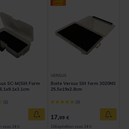
VERSUS
sus SC-M(Slit Form
Boite Versus Slit form 3020NS
6.1x9.1x3.1cm
25.5x19x2.8cm
ect] out of 5 Customer Rating
[object Object] out of 5 Customer Rating
(2)
(3)
17,
Ajouter au panier
Ajouter au
99 €
n sous 24 h
Expédition sous 24 h