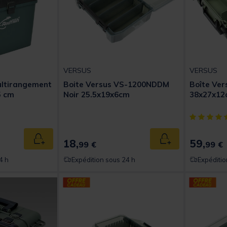
VERSUS
VERSUS
ultirangement
Boite Versus VS-1200NDDM
Boîte Ver
5 cm
Noir 25.5x19x6cm
38x27x12
t of 5 Customer Rating
[object Obj
18,
59,
Ajouter au panier
Ajouter au panier
99 €
99 €
4 h
Expédition sous 24 h
Expéditio