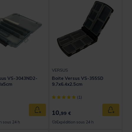
VERSUS
rsus VS-3043ND2-
Boite Versus VS-355SD
23x5cm
9.7x6.4x2.5cm
[object Object] out of 5 Customer Rating
(1)
10,
Ajouter au panier
Ajouter au
99 €
n sous 24 h
Expédition sous 24 h