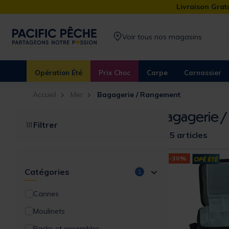
Livraison Gratu
Voir tous nos magasins
Opération Été
Prix Choc
Carpe
Carnassier
Accueil
Mer
Bagagerie / Rangement
Bagagerie 
Filtrer
115 articles
-30%
Catégories
1
Cannes
Moulinets
Packs et ensembles