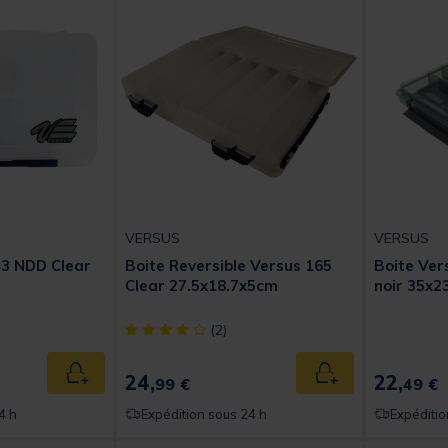
VERSUS
VERSUS
43 NDD Clear
Boite Reversible Versus 165
Boite Ve
Clear 27.5x18.7x5cm
noir 35x
t of 5 Customer Rating
[object Object] out of 5 Customer Rating
(2)
24,
22,
Ajouter au panier
Ajouter au panier
99 €
49 €
4 h
Expédition sous 24 h
Expéditio