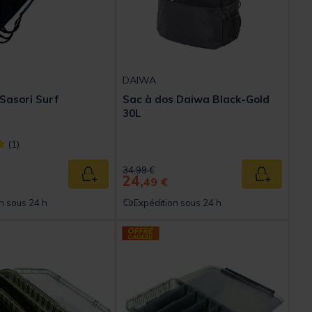
DAIWA
Sasori Surf
Sac à dos Daiwa Black-Gold
30L
ect] out of 5 Customer Rating
(1)
ed from
Price reduced from
to
34,99 €
24,
Ajouter au panier
Ajouter au
49 €
n sous 24 h
Expédition sous 24 h