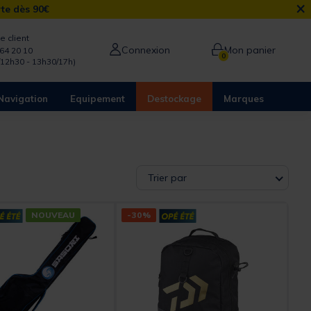
×
rte dès 90€
e client
Connexion
Mon panier
64 20 10
0
/12h30 - 13h30/17h)
Navigation
Equipement
Destockage
Marques
Trier par
NOUVEAU
-30%