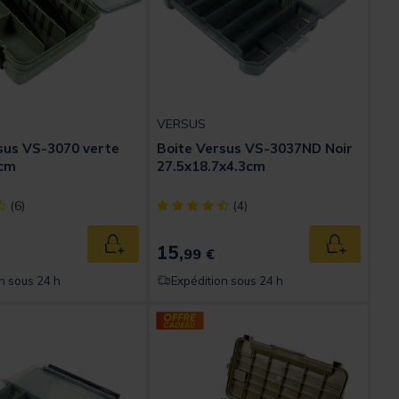
VERSUS
sus VS-3070 verte
Boite Versus VS-3037ND Noir
cm
27.5x18.7x4.3cm
ect] out of 5 Customer Rating
[object Object] out of 5 Customer Rating
(6)
(4)
15,
Ajouter au panier
Ajouter au
99 €
n sous 24 h
Expédition sous 24 h