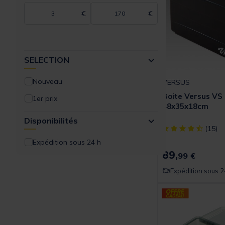
SELECTION
€
€
SUNSET
TOPWATER
SELECTION
VERSUS
Nouveau
VERSUS
Boite Versus VS
1er prix
48x35x18cm
Disponibilités
[object Object] ou
(15)
Expédition sous 24 h
89,
99 €
Expédition sous 2