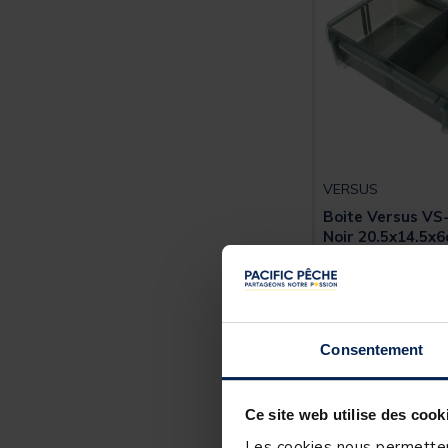
VERSUS
Boite Versus V
Noir 20.5x14.5x
[object Object] ou
(4)
10,
99 €
Consentement
Expédition sous 2
Ce site web utilise des cook
Les cookies nous permettent