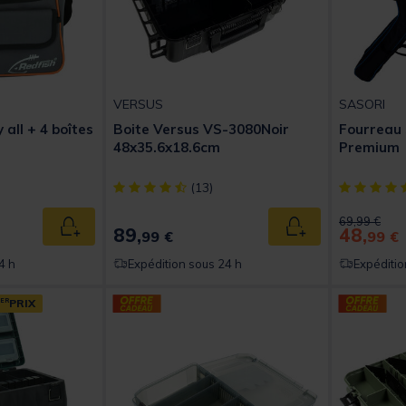
VERSUS
SASORI
 all + 4 boîtes
Boite Versus VS-3080Noir
Fourreau 
48x35.6x18.6cm
Premium
t of 5 Customer Rating
[object Object] out of 5 Customer Rating
[object Obj
(13)
Price reduc
to
69,99 €
89,
48,
Ajouter au panier
Ajouter au panier
99 €
99 €
4 h
Expédition sous 24 h
Expéditio
ER
PRIX