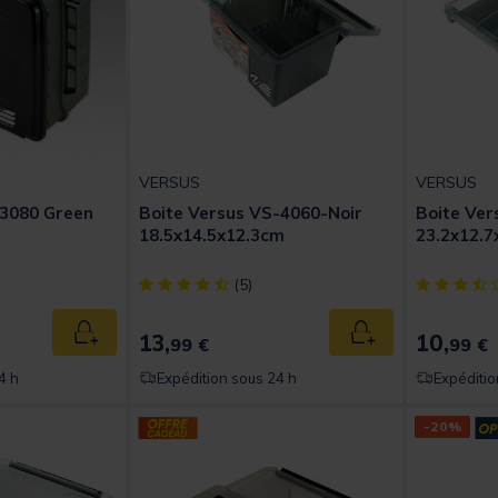
VERSUS
VERSUS
 3080 Green
Boite Versus VS-4060-Noir
Boite Ve
18.5x14.5x12.3cm
23.2x12.7
t of 5 Customer Rating
[object Object] out of 5 Customer Rating
[object Obj
(5)
13,
10,
Ajouter au panier
Ajouter au panier
99 €
99 €
4 h
Expédition sous 24 h
Expéditio
-20%