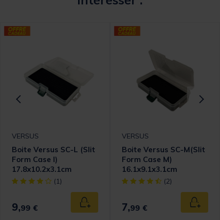
VERSUS
VERSUS
Boite Versus SC-L (Slit
Boite Versus SC-M(Slit
Form Case l)
Form Case M)
17.8x10.2x3.1cm
16.1x9.1x3.1cm
omer Rating
[object Object] out of 5 Customer Rating
[object Object] out of 5 Cust
(1)
(2)
9,
7,
 au panier
Ajouter au panier
Ajouter
99 €
99 €