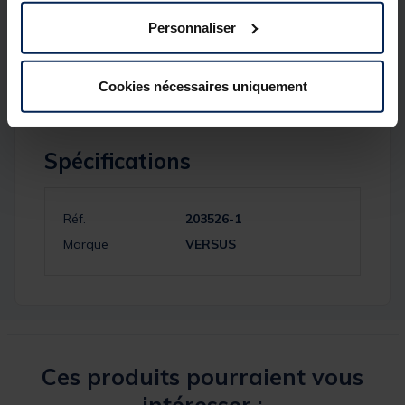
Dimensions : 233x127x34mm
Personnaliser
Poids : 0.184kg
Cookies nécessaires uniquement
Spécifications
Réf.
203526-1
Marque
VERSUS
Ces produits pourraient vous
intéresser :