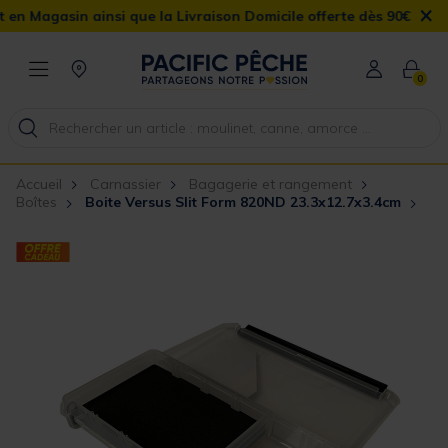
×
agasin ainsi que la Livraison Domicile offerte dès 90€
0
Accueil
Carnassier
Bagagerie et rangement
Boîtes
Boite Versus Slit Form 820ND 23.3x12.7x3.4cm