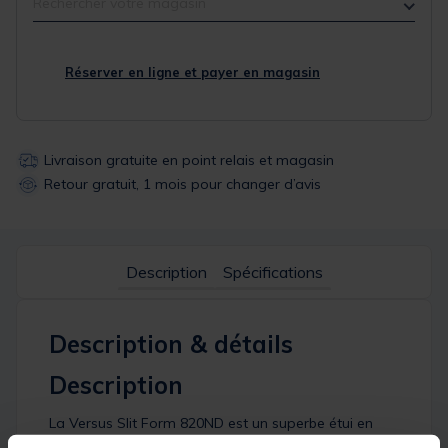
Rechercher votre magasin
Réserver en ligne et payer en magasin
Livraison gratuite en point relais et magasin
Retour gratuit, 1 mois pour changer d’avis
Description
Spécifications
Description & détails
Description
La Versus Slit Form 820ND est un superbe étui en
plastique pour vos fournitures de pêche. Cet étui à