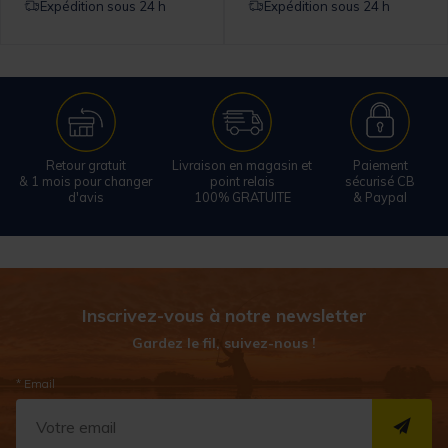
Expédition sous 24 h
Expédition sous 24 h
Retour gratuit
Livraison en magasin et
Paiement
& 1 mois pour changer
point relais
sécurisé CB
d'avis
100% GRATUITE
& Paypal
Inscrivez-vous à notre newsletter
Gardez le fil, suivez-nous !
* Email
S''I