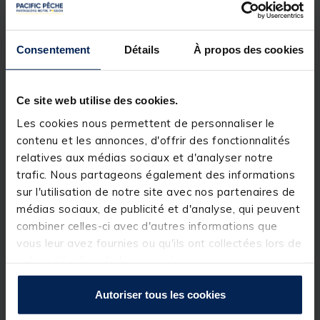
couvercle articulé comporte un insert en mousse
pour accrocher vos leurres et un petit compartiment
pour les autres fournitures de pêche. Cette section
est dotée de deux séparateurs amovibles
Consentement
Détails
À propos des cookies
permettant de varier la taille des compartiments.
Ce site web utilise des cookies.
Les cookies nous permettent de personnaliser le
Étui en plastique transparent avec couvercle à
charnière
contenu et les annonces, d'offrir des fonctionnalités
relatives aux médias sociaux et d'analyser notre
Insert en mousse avec fentes prédécoupées
trafic. Nous partageons également des informations
Deux séparateurs en plastique amovibles
sur l'utilisation de notre site avec nos partenaires de
médias sociaux, de publicité et d'analyse, qui peuvent
Fermeture sécurisée par loquet en plastique
combiner celles-ci avec d'autres informations que
Patte de suspension en plastique amovible
vous leur avez fournies ou qu'ils ont collectées lors de
votre utilisation de leurs services.
Détails
Autoriser tous les cookies
Caractéristiques de la
Slit Form 820ND
: