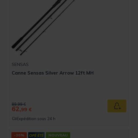
SENSAS
Canne Sensas Silver Arrow 12ft MH
Price reduced from
to
89,99 €
62,
Ajouter a
99 €
Expédition sous 24 h
-30%
NOUVEAU