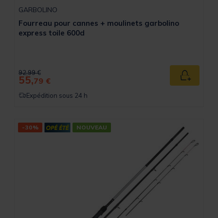
GARBOLINO
Fourreau pour cannes + moulinets garbolino
express toile 600d
Price reduced from
to
92,99 €
55,
Ajouter a
79 €
Expédition sous 24 h
-30%
NOUVEAU