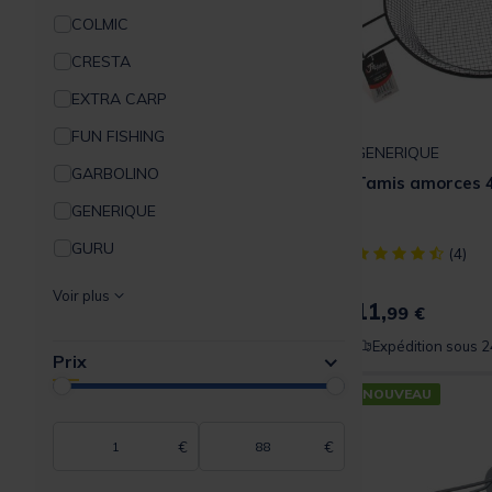
COLMIC
CRESTA
EXTRA CARP
FUN FISHING
GENERIQUE
GARBOLINO
Tamis amorces 
GENERIQUE
GURU
[object Object] ou
(4)
MAP
Voir plus
11,
99 €
PLASTILYS
Expédition sous 2
Prix
RIVE
NOUVEAU
SENSAS
SERT
€
€
TEAM FRANCE