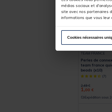
médias sociaux et d'analyse
site avec nos partenaires d
informations que vous leur a
Cookies nécessaires uni
TEAM FRANCE
Perles de connex
team france qui
beads (x10)
[object Object] ou
(7)
Price reduced from
to
2,49 €
1,
00 €
Expédition sous 2