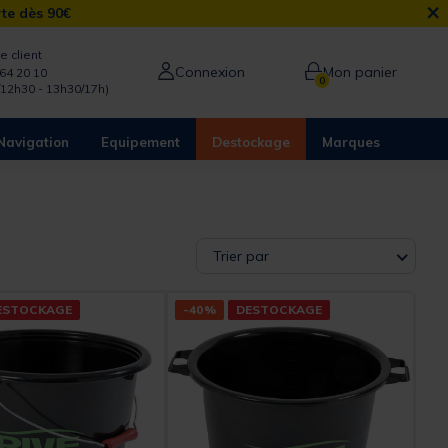
×
rte dès 90€
e client
Connexion
Mon panier
64 20 10
0
/12h30 - 13h30/17h)
Navigation
Equipement
Destockage
Marques
Trier par
ESTOCKAGE
-40%
DESTOCKAGE