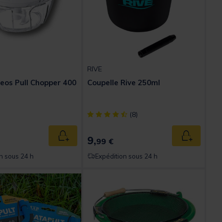
RIVE
eos Pull Chopper 400
Coupelle Rive 250ml
[object Object] out of 5 Customer Rating
(8)
9,
Ajouter au panier
Ajouter au
99 €
n sous 24 h
Expédition sous 24 h