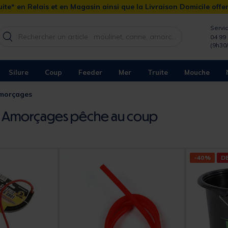
ite* en Relais et en Magasin ainsi que la Livraison Domicile offe
Servic
04 99 
(9h30
Silure
Coup
Feeder
Mer
Truite
Mouche
Amorçages
s Amorçages pêche au coup
-40%
D