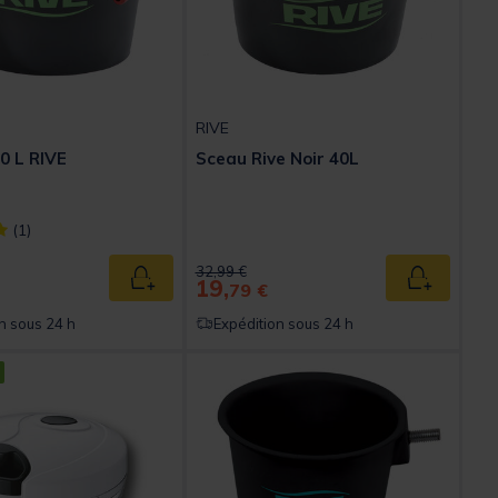
RIVE
0 L RIVE
Sceau Rive Noir 40L
ect] out of 5 Customer Rating
(1)
ed from
Price reduced from
to
32,99 €
19,
Ajouter au panier
Ajouter au
79 €
n sous 24 h
Expédition sous 24 h