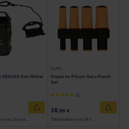
GURU
a SENSAS Eva Water
Emporte-Pièces Guru Punch
Set
[object Object] out of 5 Customer Rating
(1)
16,
Ajouter au panier
Ajouter au
99 €
n sous 12 jours
Expédition sous 24 h