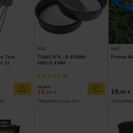
RIVE
MAP
ce Teos
TAMIS N°6 - Ø 450MM -
Fronde M
er 11
GRILLE 4 MM
[object Object] out of 5 Customer Rating
(1)
Price reduced from
to
34,99 €
19,
19,
Ajouter au panier
Ajouter au panier
24 €
99 €
4 h
Expédition sous 24 h
Expéditio