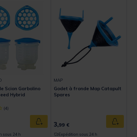
O
MAP
de Scion Garbolino
Godet à fronde Map Catapult
eed Hybrid
Spares
ect] out of 5 Customer Rating
(4)
3,
Ajouter au panier
Ajouter au
99 €
n sous 24 h
Expédition sous 24 h