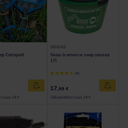
SENSAS
ap Catapult
Seau à amorce coup sensas
17l
[object Object] out of 5 Customer Rating
(4)
17,
Ajouter au panier
Ajouter au
99 €
n sous 24 h
Expédition sous 24 h