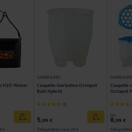
GARBOLINO
GARBOLIN
on H2O Water
Coupelle Garbolino Octapot
Coupelle 
Bait Hybrid
Octapot F
[object Object] out of 5 Customer Rating
[object Obj
(1)
Dès
5,
8,
Ajouter au panier
Ajouter au panier
99 €
99 €
4 h
Expédition sous 24 h
Expéditio