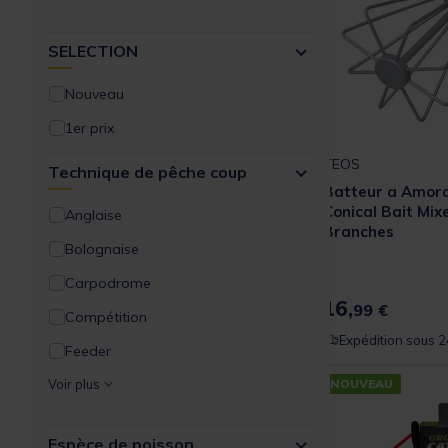
TEOS
SELECTION
Nouveau
1er prix
TEOS
Technique de pêche coup
Batteur a Amor
Conical Bait Mix
Anglaise
Branches
Bolognaise
Carpodrome
16,
99 €
Compétition
Expédition sous 2
Feeder
NOUVEAU
Voir plus
Espèce de poisson