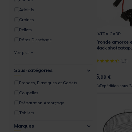
Additifs
Graines
Pellets
EXTRA CARP
Pâtes D'eschage
Fronde amorce 
black shotcatapu
Appâts artificiels
Voir plus
[object Object] ou
(13)
Sous-catégories
5,
99 €
Frondes, Elastiques et Godets
Expédition sous 2
Coupelles
Préparation Amorçage
Tabliers
Marques