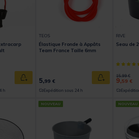
TEOS
RIVE
extracarp
Élastique Fronde à Appâts
Seau de 2
lt
Team France Taille 6mm
t of 5 Customer Rating
[object Obj
Price reduc
to
15,99 €
5,
9,
Ajouter au panier
Ajouter au panier
99 €
59 €
4 h
Expédition sous 24 h
Expéditio
NOUVEAU
NOUVEAU