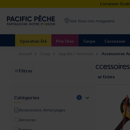
Livraison Gratu
Voir tous nos magasins
Opération Été
Prix Choc
Carpe
Carnassier
Accueil
Coup
Appâts / Amorces
Accessoires 
Accessoire
Filtrer
83 articles
Catégories
1
Accessoires Amorçages
Amorces
Farines