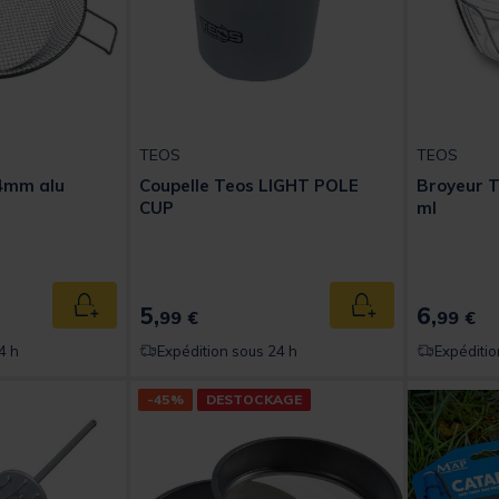
TEOS
TEOS
4mm alu
Coupelle Teos LIGHT POLE
Broyeur T
CUP
ml
t of 5 Customer Rating
5,
6,
Ajouter au panier
Ajouter au panier
99 €
99 €
4 h
Expédition sous 24 h
Expéditio
-45%
DESTOCKAGE