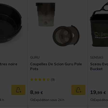
GURU
SENSAS
tres noire
Coupelles De Scion Guru Pole
Sceau Ev
Pots
Bucket
t of 5 Customer Rating
[object Object] out of 5 Customer Rating
(9)
8,
19,
Ajouter au panier
Ajouter au panier
99 €
99 €
4 h
Expédition sous 24 h
Expéditio