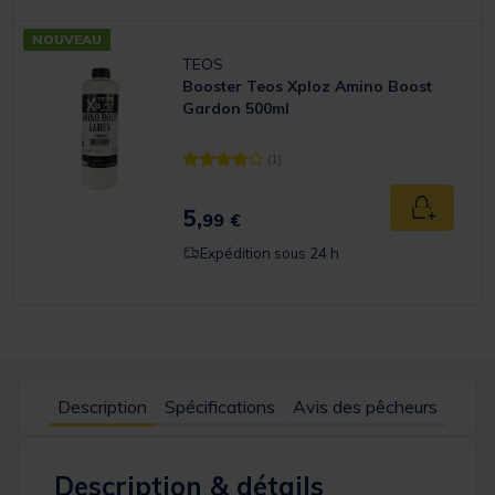
NOUVEAU
TEOS
Booster Teos Xploz Amino Boost
Gardon 500ml
(1)
[object Object] out of 5 Customer Rating
5,
Ajouter a
99 €
Expédition sous 24 h
Description
Spécifications
Avis des pêcheurs
Description & détails