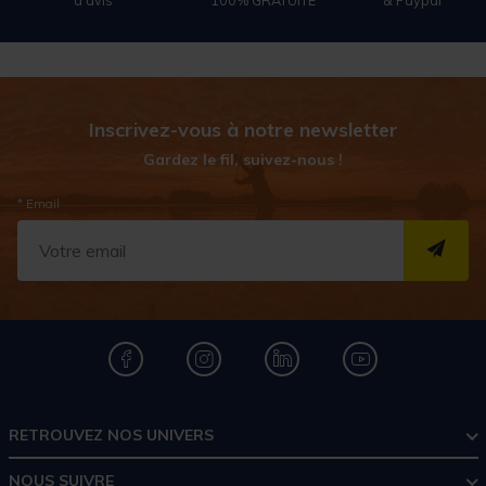
d'avis
100% GRATUITE
& Paypal
Inscrivez-vous à notre newsletter
Gardez le fil, suivez-nous !
* Email
S''I
RETROUVEZ NOS UNIVERS
NOUS SUIVRE