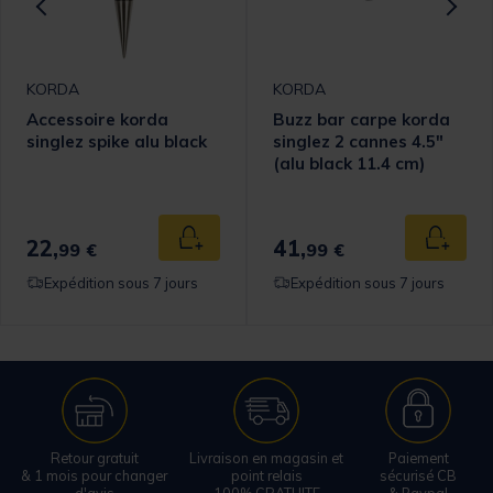
KORDA
KORDA
Accessoire korda
Buzz bar carpe korda
singlez spike alu black
singlez 2 cannes 4.5"
(alu black 11.4 cm)
22,
41,
 au panier
Ajouter au panier
Ajouter
99 €
99 €
Expédition sous 7 jours
Expédition sous 7 jours
Retour gratuit
Livraison en magasin et
Paiement
& 1 mois pour changer
point relais
sécurisé CB