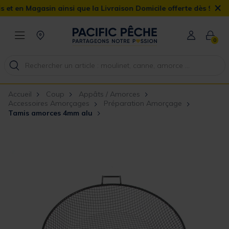
×
gasin ainsi que la Livraison Domicile offerte dès 90€
0
Accueil
Coup
Appâts / Amorces
Accessoires Amorçages
Préparation Amorçage
Tamis amorces 4mm alu