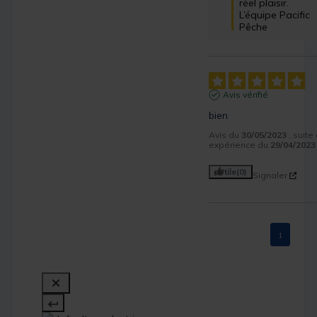
réel plaisir.

L’équipe Pacific 
Pêche
Avis vérifié
bien
Avis du
30/05/2023
, suite
expérience du
29/04/2023
Utile
(0)
Signaler
1