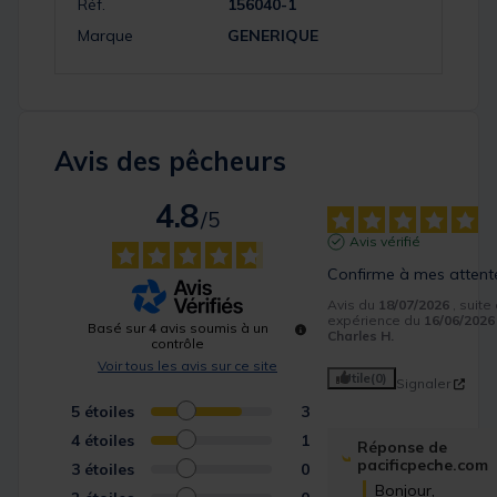
Réf.
156040-1
Marque
GENERIQUE
Avis des pêcheurs
4.8
/
5
Avis vérifié
Confirme à mes attent
Avis du
18/07/2026
, suite
expérience du
16/06/2026
Basé sur
4
avis soumis à un
Charles H.
contrôle
Voir tous les avis sur ce site
Utile
(0)
Signaler
5
étoiles
3
4
étoiles
1
Réponse de
pacificpeche.com
3
étoiles
0
Bonjour,  
