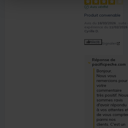
Avis vérifié
Produit convenable
Avis du
16/03/2026
, suite
expérience du
11/02/2026
Cyrille D.
Utile
(0)
Signaler
Réponse de
pacificpeche.com
Bonjour,

Nous vous 
remercions pour 
votre 
commentaire 
très positif. Nous
sommes ravis 
d'avoir répondu 
à vos attentes et
de vous compter
parmi nos 
clients. C'est un 