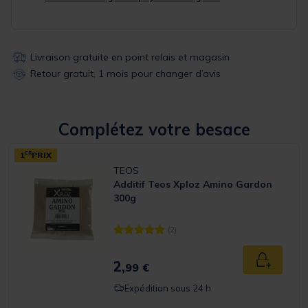
Livraison gratuite en point relais et magasin
Retour gratuit, 1 mois pour changer d’avis
Complétez votre besace
1
ER
PRIX
TEOS
Additif Teos Xploz Amino Gardon
300g
(2)
[object Object] out of 5 Customer Rating
2,
Ajouter a
99 €
Expédition sous 24 h