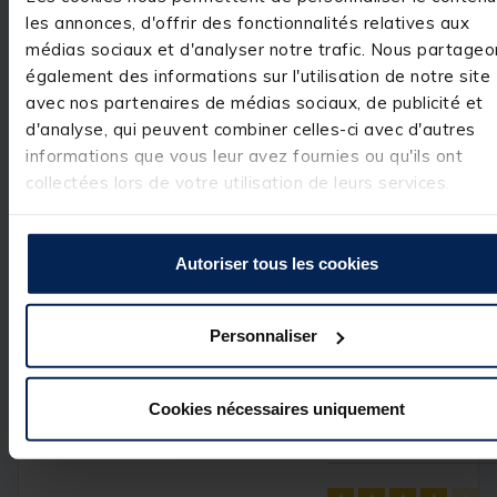
les annonces, d'offrir des fonctionnalités relatives aux
Utile
(0)
Signaler
médias sociaux et d'analyser notre trafic. Nous partageo
également des informations sur l'utilisation de notre site
avec nos partenaires de médias sociaux, de publicité et
Réponse de
pacificpeche.com
d'analyse, qui peuvent combiner celles-ci avec d'autres
Bonjour,

informations que vous leur avez fournies ou qu'ils ont
 Nous vous 
collectées lors de votre utilisation de leurs services.
remercions pour 
votre 
commentaire 
très positif. Nous
Autoriser tous les cookies
sommes ravis 
d'avoir répondu 
à vos attentes et
de vous compter
Personnaliser
parmi nos 
clients. C'est un 
réel plaisir.

L’équipe Pacific 
Cookies nécessaires uniquement
Pêche