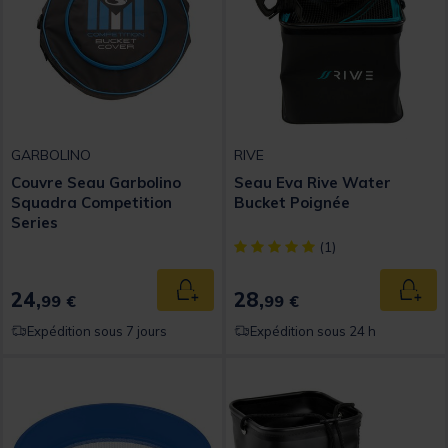
GARBOLINO
RIVE
Couvre Seau Garbolino
Seau Eva Rive Water
Squadra Competition
Bucket Poignée
Series
[object Object] out of 5 Custom
(1)
24,
28,
Ajouter au panier
Ajout
99 €
99 €
Expédition sous 7 jours
Expédition sous 24 h