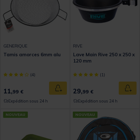
GENERIQUE
RIVE
Tamis amorces 6mm alu
Lave Main Rive 250 x 250 x
120 mm
[object Object] out of 5 Customer Rating
[object Object] out of 5 Custom
(4)
(1)
11,
29,
Ajouter au panier
Ajout
99 €
99 €
Expédition sous 24 h
Expédition sous 24 h
NOUVEAU
NOUVEAU