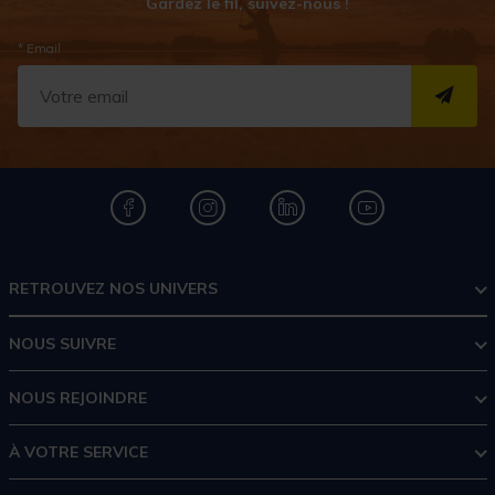
Gardez le fil, suivez-nous !
* Email
S''I
RETROUVEZ NOS UNIVERS
NOUS SUIVRE
NOUS REJOINDRE
À VOTRE SERVICE