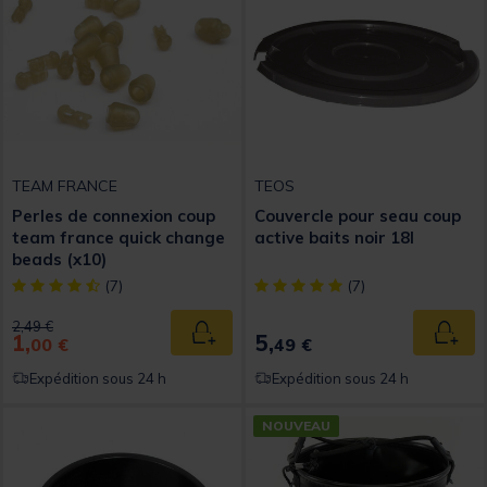
TEAM FRANCE
TEOS
Perles de connexion coup
Couvercle pour seau coup
team france quick change
active baits noir 18l
beads (x10)
[object Object] out of 5 Customer Rating
[object Object] out of 5 Custom
(7)
(7)
Price reduced from
to
2,49 €
1,
5,
Ajouter au panier
Ajout
00 €
49 €
Expédition sous 24 h
Expédition sous 24 h
NOUVEAU