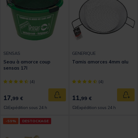
SENSAS
GENERIQUE
Seau à amorce coup
Tamis amorces 4mm alu
sensas 17l
[object Object] out of 5 Customer Rating
[object Object] out of 5 Custom
(4)
(4)
17,
11,
Ajouter au panier
Ajout
99 €
99 €
Expédition sous 24 h
Expédition sous 24 h
-59%
DESTOCKAGE