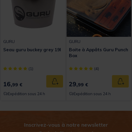
GURU
GURU
Seau guru buckey grey 19l
Boite à Appâts Guru Punch
Box
[object Object] out of 5 Customer Rating
[object Object] out of 5 Custom
(1)
(4)
16,
29,
Ajouter au panier
Ajout
99 €
99 €
Expédition sous 24 h
Expédition sous 24 h
Inscrivez-vous à notre newsletter