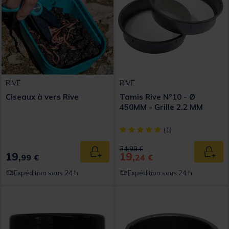
RIVE
RIVE
Ciseaux à vers Rive
Tamis Rive N°10 - Ø
450MM - Grille 2.2 MM
[object Object] out of 5 Custom
(1)
Price reduced from
to
34,99 €
19,
19,
Ajouter au panier
Ajout
99 €
24 €
Expédition sous 24 h
Expédition sous 24 h