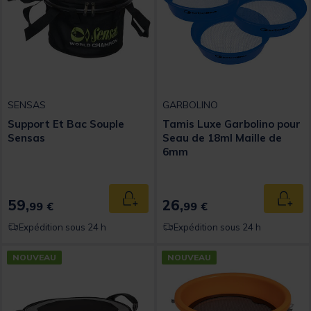
SENSAS
GARBOLINO
Support Et Bac Souple
Tamis Luxe Garbolino pour
Sensas
Seau de 18ml Maille de
6mm
59,
26,
Ajouter au panier
Ajout
99 €
99 €
Expédition sous 24 h
Expédition sous 24 h
NOUVEAU
NOUVEAU