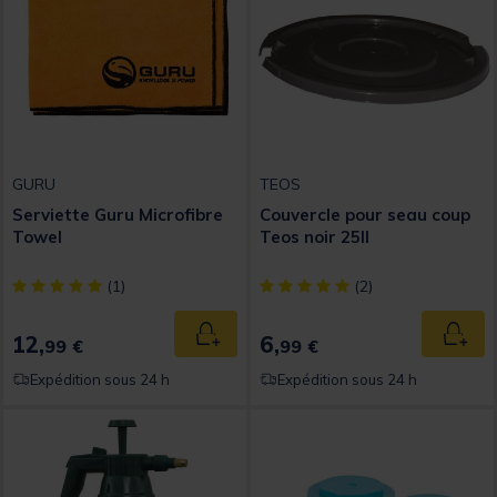
GURU
TEOS
Serviette Guru Microfibre
Couvercle pour seau coup
Towel
Teos noir 25ll
[object Object] out of 5 Customer Rating
[object Object] out of 5 Custom
(1)
(2)
12,
6,
Ajouter au panier
Ajout
99 €
99 €
Expédition sous 24 h
Expédition sous 24 h