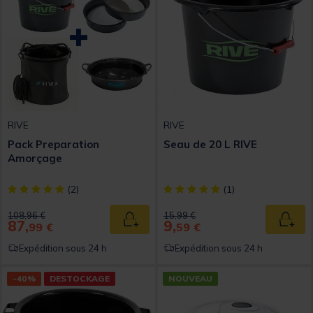
RIVE
RIVE
Pack Preparation
Seau de 20 L RIVE
Amorçage
[object Object] out of 5 Customer Rating
[object Object] out of 5 Custom
(2)
(1)
Price reduced from
to
Price reduced from
to
108,96 €
15,99 €
87,
9,
Ajouter au panier
Ajout
99 €
59 €
Expédition sous 24 h
Expédition sous 24 h
-40%
DESTOCKAGE
NOUVEAU