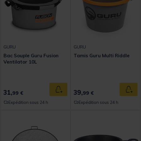
GURU
GURU
Bac Souple Guru Fusion
Tamis Guru Multi Riddle
Ventilator 10L
31,
39,
Ajouter au panier
Ajout
99 €
99 €
Expédition sous 24 h
Expédition sous 24 h