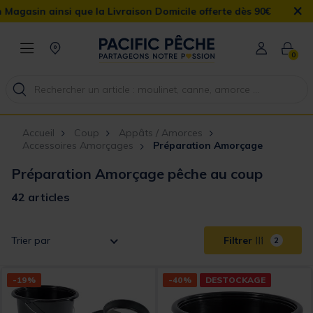
×
la Livraison Domicile offerte dès 90€
0
Accueil
Coup
Appâts / Amorces
Accessoires Amorçages
Préparation Amorçage
Préparation Amorçage pêche au coup
42 articles
Trier par
Filtrer
2
-19%
-40%
DESTOCKAGE