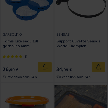
GARBOLINO
SENSAS
Tamis luxe seau 18l
Support Cuvette Sensas
garbolino 4mm
World Champion
[object Object] out of 5 Customer Rating
(1)
26,
34,
Ajouter au panier
Ajout
99 €
99 €
Expédition sous 24 h
Expédition sous 24 h