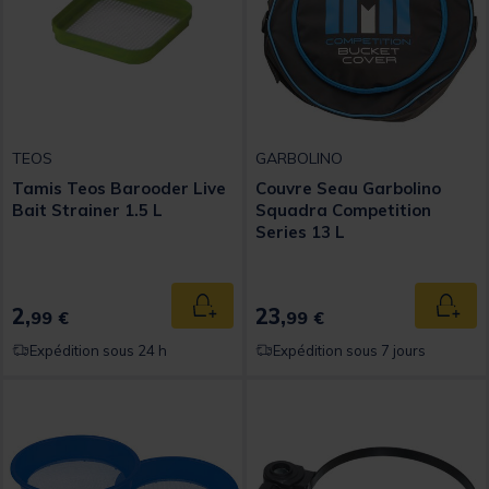
TEOS
GARBOLINO
Tamis Teos Barooder Live
Couvre Seau Garbolino
Bait Strainer 1.5 L
Squadra Competition
Series 13 L
2,
23,
Ajouter au panier
Ajout
99 €
99 €
Expédition sous 24 h
Expédition sous 7 jours