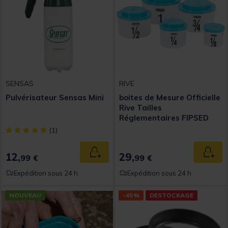
SENSAS
RIVE
Pulvérisateur Sensas Mini
boites de Mesure Officielle
Rive Tailles
Réglementaires FIPSED
[object Object] out of 5 Customer Rating
(1)
12,
29,
Ajouter au panier
Ajout
99 €
99 €
Expédition sous 24 h
Expédition sous 24 h
NOUVEAU
-45%
DESTOCKAGE