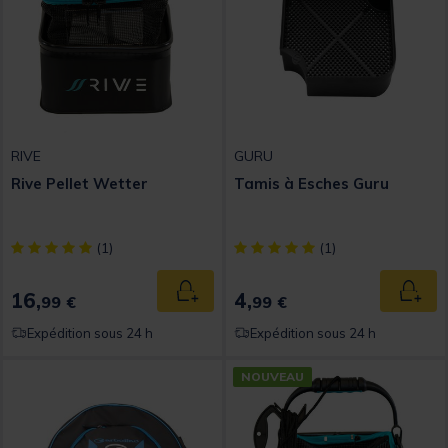
RIVE
GURU
Rive Pellet Wetter
Tamis à Esches Guru
[object Object] out of 5 Customer Rating
[object Object] out of 5 Custom
(1)
(1)
16,
4,
Ajouter au panier
Ajout
99 €
99 €
Expédition sous 24 h
Expédition sous 24 h
NOUVEAU