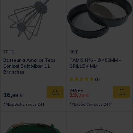
TEOS
RIVE
Batteur a Amorce Teos
TAMIS N°6 - Ø 450MM -
Conical Bait Mixer 11
GRILLE 4 MM
Branches
[object Object] out of 5 Custom
(1)
Price reduced from
to
34,99 €
16,
19,
Ajouter au panier
Ajout
99 €
24 €
Expédition sous 24 h
Expédition sous 24 h