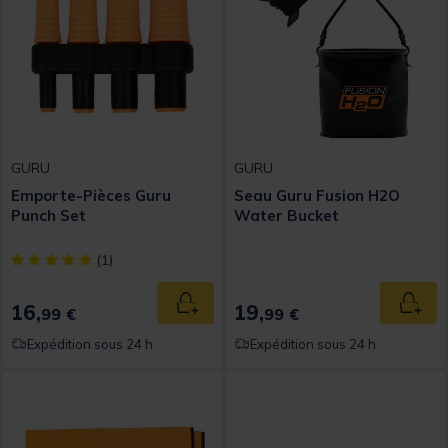
GURU
GURU
Emporte-Pièces Guru
Seau Guru Fusion H2O
Punch Set
Water Bucket
[object Object] out of 5 Customer Rating
(1)
16,
19,
Ajouter au panier
Ajout
99 €
99 €
Expédition sous 24 h
Expédition sous 24 h