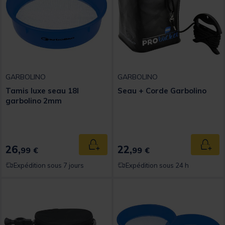
GARBOLINO
GARBOLINO
Tamis luxe seau 18l
Seau + Corde Garbolino
garbolino 2mm
26,
22,
Ajouter au panier
Ajout
99 €
99 €
Expédition sous 7 jours
Expédition sous 24 h