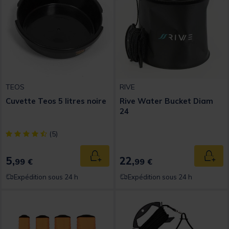
TEOS
RIVE
Cuvette Teos 5 litres noire
Rive Water Bucket Diam
24
[object Object] out of 5 Customer Rating
(5)
5,
22,
Ajouter au panier
Ajout
99 €
99 €
Expédition sous 24 h
Expédition sous 24 h