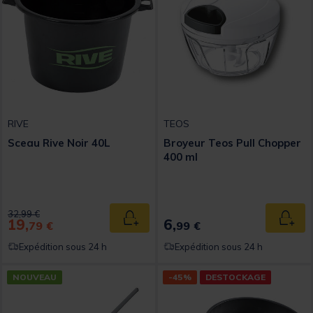
RIVE
TEOS
Sceau Rive Noir 40L
Broyeur Teos Pull Chopper
400 ml
Price reduced from
to
32,99 €
19,
6,
Ajouter au panier
Ajout
79 €
99 €
Expédition sous 24 h
Expédition sous 24 h
NOUVEAU
-45%
DESTOCKAGE