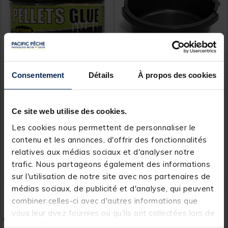
Consentement
Détails
À propos des cookies
FUN FISHING
TEOS
Colle a pellets pellets glue
Cuvette de 8l pour seau de
fun fishing 150g
25l active baits
Ce site web utilise des cookies.
Les cookies nous permettent de personnaliser le
[object Object] out of 5 Custom
(2)
contenu et les annonces, d'offrir des fonctionnalités
relatives aux médias sociaux et d'analyser notre
8,
6,
Ajouter au panier
Ajout
99 €
99 €
trafic. Nous partageons également des informations
Expédition sous 24 h
Expédition sous 24 h
sur l'utilisation de notre site avec nos partenaires de
médias sociaux, de publicité et d'analyse, qui peuvent
combiner celles-ci avec d'autres informations que
vous leur avez fournies ou qu'ils ont collectées lors de
votre utilisation de leurs services.