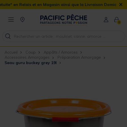
×
s et en Magasin ainsi que la Livraison Domicile offerte dès 90€
0
Accueil
Coup
Appâts / Amorces
Accessoires Amorçages
Préparation Amorçage
Seau guru buckey grey 19l