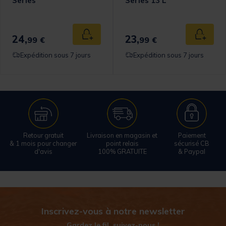
Series
Series 13 L
24,
23,
 au panier
Ajouter au panier
Ajouter
99 €
99 €
Expédition sous 7 jours
Expédition sous 7 jours
Retour gratuit
Livraison en magasin et
Paiement
& 1 mois pour changer
point relais
sécurisé CB
d'avis
100% GRATUITE
& Paypal
Inscrivez-vous à notre newsletter
Gardez le fil, suivez-nous !