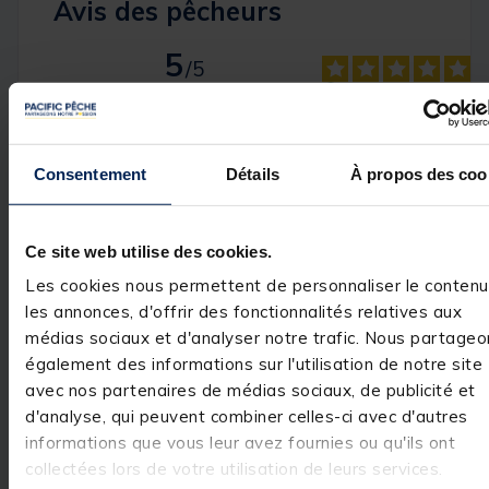
Avis des pêcheurs
5
/
5
Avis vérifié
Grand volumes
Avis du
10/01/2026
, suite
expérience du
13/12/2025
Consentement
Détails
À propos des coo
Basé sur
1
avis soumis à un
Jérémie G.
contrôle
Voir tous les avis sur ce site
Utile
(0)
Signaler
Ce site web utilise des cookies.
5
étoiles
1
Les cookies nous permettent de personnaliser le contenu
4
étoiles
0
Réponse de
pacificpeche.com
les annonces, d'offrir des fonctionnalités relatives aux
3
étoiles
0
Bonjour,

médias sociaux et d'analyser notre trafic. Nous partageo
2
étoiles
0
 Nous vous 
également des informations sur l'utilisation de notre site
1
étoile
0
remercions pour 
avec nos partenaires de médias sociaux, de publicité et
votre 
commentaire 
d'analyse, qui peuvent combiner celles-ci avec d'autres
très positif. Nous
informations que vous leur avez fournies ou qu'ils ont
sommes ravis 
d'avoir répondu 
collectées lors de votre utilisation de leurs services.
à vos attentes et