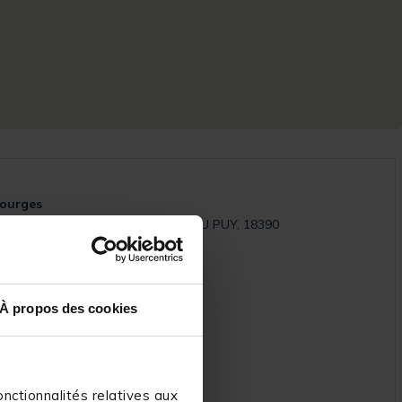
Bourges
arite Allee Stendhal ST GERMAIN DU PUY, 18390
19H
À propos des cookies
19H
H
é
03
nctionnalités relatives aux