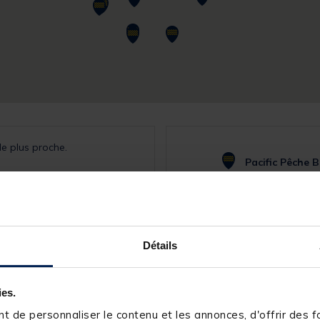
le plus proche.
Pacific Pêche 
Route de la Ch
Lundi : 9H à 19H
Mardi : 9H à 19H
Mercredi : 9H à 
Jeudi : 9H à 19H
Détails
Vendredi : 9H à 
Samedi : 9H à 19
Dimanche : ferm
ies.
02 48 16 21 
 de personnaliser le contenu et les annonces, d'offrir des fo