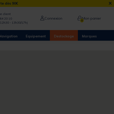
×
rte dès 90€
e client
Connexion
Mon panier
64 20 10
0
/12h30 - 13h30/17h)
Navigation
Equipement
Destockage
Marques