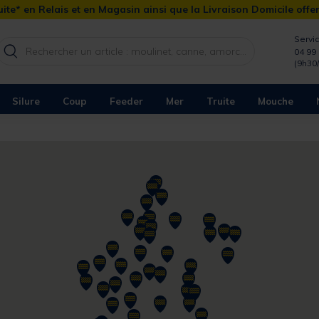
ite* en Relais et en Magasin ainsi que la Livraison Domicile offe
Servic
04 99 
(9h30
Silure
Coup
Feeder
Mer
Truite
Mouche