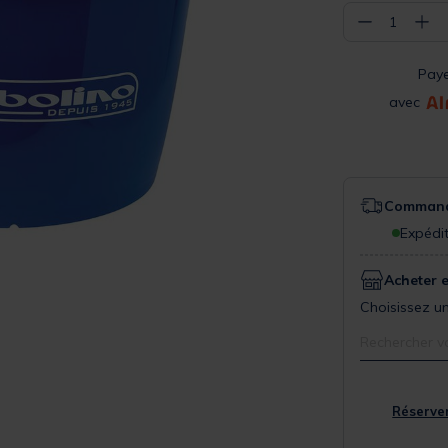
−
+
1
Pay
avec
Commande
Expédit
Acheter 
Choisissez un
Rechercher v
Réserver