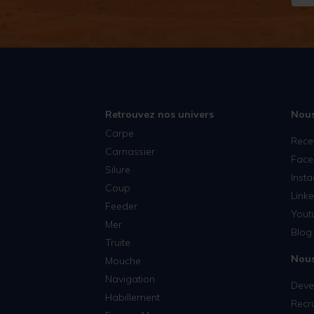
Retrouvez nos univers
Nous
Carpe
Rece
Carnassier
Face
Silure
Inst
Coup
Linke
Feeder
Yout
Mer
Blog 
Truite
Nous
Mouche
Navigation
Deven
Habillement
Recr