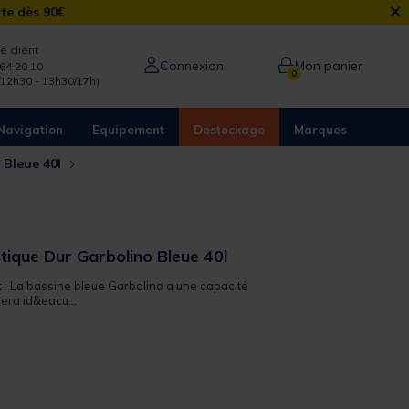
×
rte dès 90€
e client
Connexion
Mon panier
64 20 10
0
/12h30 - 13h30/17h)
Navigation
Equipement
Destockage
Marques
 Bleue 40l
tique Dur Garbolino Bleue 40l
t : La bassine bleue Garbolino a une capacité
 sera id&eacu...