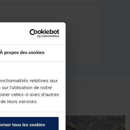
À propos des cookies
nctionnalités relatives aux
ur l'utilisation de notre
r :
iner celles-ci avec d'autres
 de leurs services.
oriser tous les cookies