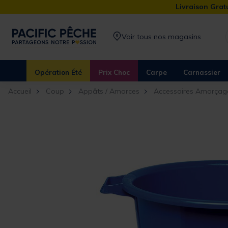
Livraison Gratu
Voir tous nos magasins
Opération Été
Prix Choc
Carpe
Carnassier
Accueil
Coup
Appâts / Amorces
Accessoires Amorçag