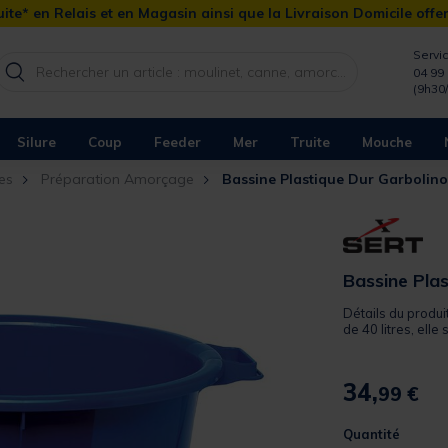
ite* en Relais et en Magasin ainsi que la Livraison Domicile offe
Servic
04 99 
(9h30
Silure
Coup
Feeder
Mer
Truite
Mouche
es
Préparation Amorçage
Bassine Plastique Dur Garbolino
Bassine Plas
Détails du produi
de 40 litres, elle
34,
99 €
Quantité