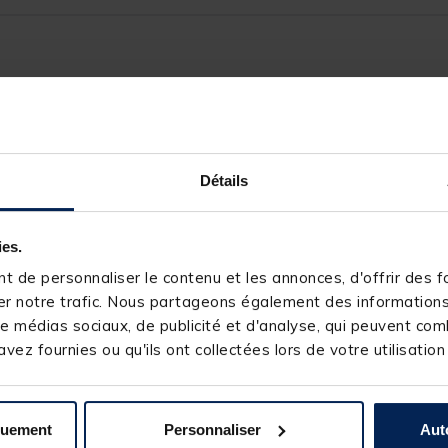
116676-1
SERT
Détails
ies.
 de personnaliser le contenu et les annonces, d'offrir des fo
r notre trafic. Nous partageons également des informations s
s produits pourraient vous intéresse
e médias sociaux, de publicité et d'analyse, qui peuvent comb
vez fournies ou qu'ils ont collectées lors de votre utilisation
CKAGE
quement
Personnaliser
Aut