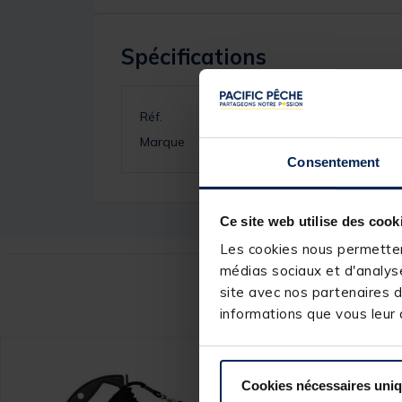
Spécifications
Réf.
Marque
Consentement
Ce site web utilise des cook
Les cookies nous permettent
médias sociaux et d'analyse
Ce
site avec nos partenaires d
informations que vous leur a
-40%
DESTO
Cookies nécessaires uni