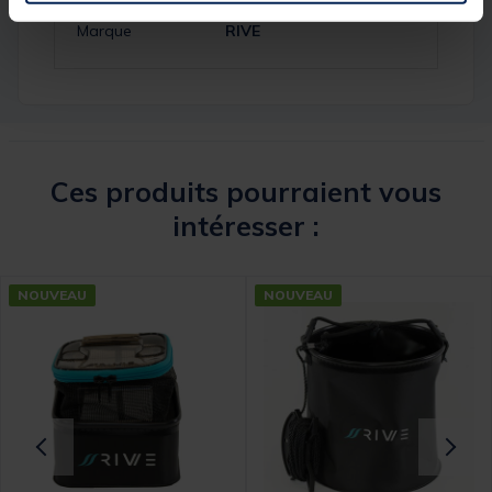
Marque
RIVE
Ces produits pourraient vous
intéresser :
NOUVEAU
NOUVEAU