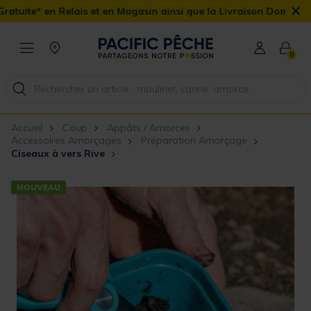
×
ais et en Magasin ainsi que la Livraison Domicile offerte dès 90€
0
Accueil
Coup
Appâts / Amorces
Accessoires Amorçages
Préparation Amorçage
Ciseaux à vers Rive
NOUVEAU