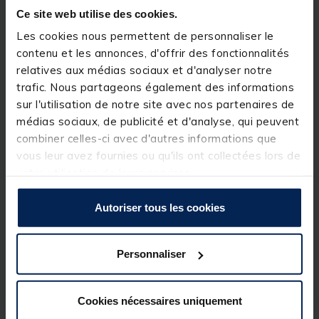
Grâce aux ciseaux Double Blade Wormchopper, la
Ce site web utilise des cookies.
découpe des vers devient une tâche facile, propre et
Les cookies nous permettent de personnaliser le
surtout ultra efficace.
contenu et les annonces, d'offrir des fonctionnalités
Une poignée ergonomique et symétrique a été
relatives aux médias sociaux et d'analyser notre
pensée pour offrir une prise en main confortable,
trafic. Nous partageons également des informations
que vous soyez droitier ou gaucher !
sur l'utilisation de notre site avec nos partenaires de
Mais le vrai atout, ce sont les 4 lames épaisses et
médias sociaux, de publicité et d'analyse, qui peuvent
dentelées qui assurent une coupe fine et régulière
combiner celles-ci avec d'autres informations que
tout en garantissant robustesse et durabilité dans le
temps.
vous leur avez fournies ou qu'ils ont collectées lors de
votre utilisation de leurs services.
Ce petit outil, simple en apparence, vous fera
gagner un temps précieux sur vos compétitions
Autoriser tous les cookies
Personnaliser
Spécifications
Cookies nécessaires uniquement
Réf.
239265-1