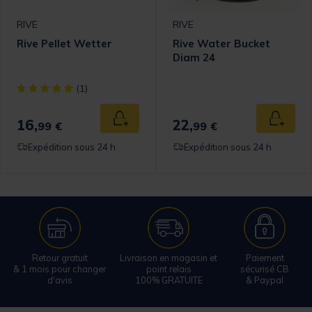
RIVE
RIVE
Rive Pellet Wetter
Rive Water Bucket
Diam 24
[object Object] out of 5 Customer Rating
(1)
16,
22,
 au panier
Ajouter au panier
Ajouter
99 €
99 €
Expédition sous 24 h
Expédition sous 24 h
Retour gratuit
Livraison en magasin et
Paiement
& 1 mois pour changer
point relais
sécurisé CB
d'avis
100% GRATUITE
& Paypal