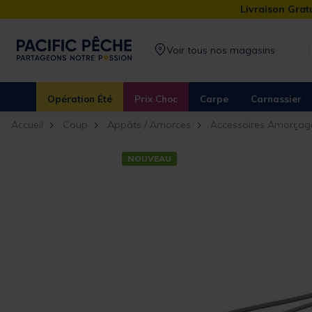
Livraison Gratu
Voir tous nos magasins
Opération Été
Prix Choc
Carpe
Carnassier
Accueil
Coup
Appâts / Amorces
Accessoires Amorçag
NOUVEAU