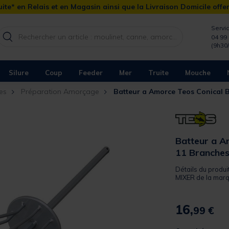
ite* en Relais et en Magasin ainsi que la Livraison Domicile offe
Servic
04 99 
(9h30
Silure
Coup
Feeder
Mer
Truite
Mouche
es
Préparation Amorçage
Batteur a Amorce Teos Conical 
Batteur a A
11 Branche
Détails du produ
MIXER de la marqu
16,
99 €