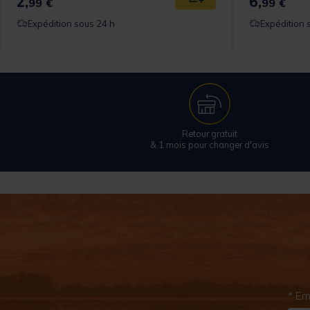
2,
6,
 au panier
Ajouter au panier
99 €
99 €
Expédition sous 24 h
Expédition 
Retour gratuit
& 1 mois pour changer d'avis
* Em