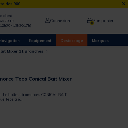
×
rte dès 90€
e client
Connexion
Mon panier
64 20 10
0
/12h30 - 13h30/17h)
Navigation
Equipement
Destockage
Marques
Bait Mixer 11 Branches
morce Teos Conical Bait Mixer
s
it : Le batteur à amorces CONICAL BAIT
e Teos a é...