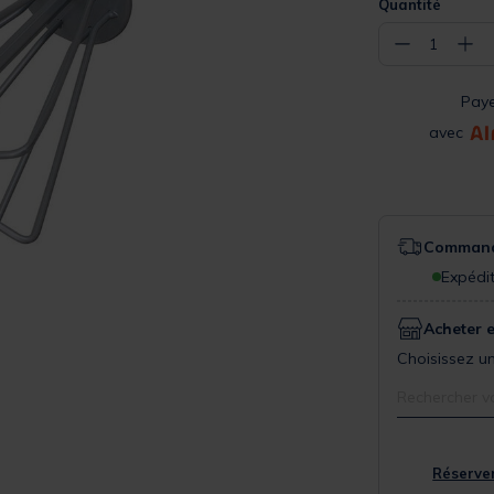
Quantité
−
+
1
Pay
avec
Commande
Expédit
Acheter 
Choisissez un
Rechercher v
Réserver