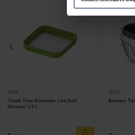
TEOS
TEOS
Tamis Teos Barooder Live Bait
Broyeur Teo
Strainer 1.5 L