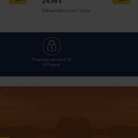
24,
Ajouter au panier
Ajouter
99 €
Expédition sous 7 jours
Paiement sécurisé CB
& Paypal