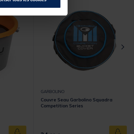
GARBOLINO
Couvre Seau Garbolino Squadra
Competition Series