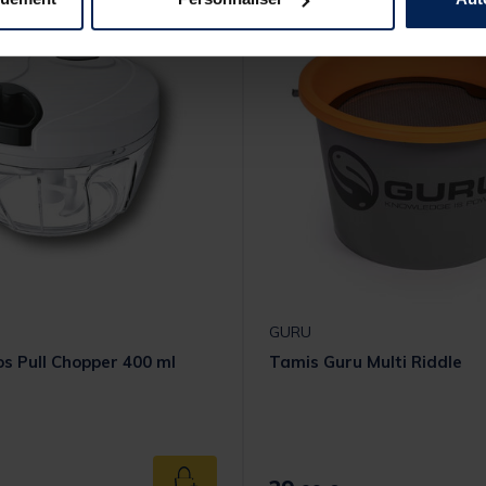
GURU
s Pull Chopper 400 ml
Tamis Guru Multi Riddle