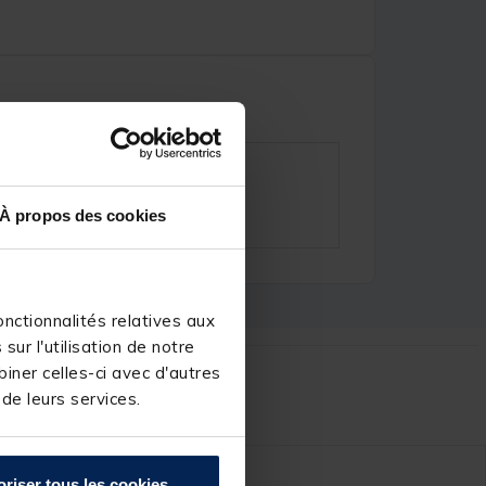
À propos des cookies
nctionnalités relatives aux
ur l'utilisation de notre
iner celles-ci avec d'autres
r :
 de leurs services.
oriser tous les cookies