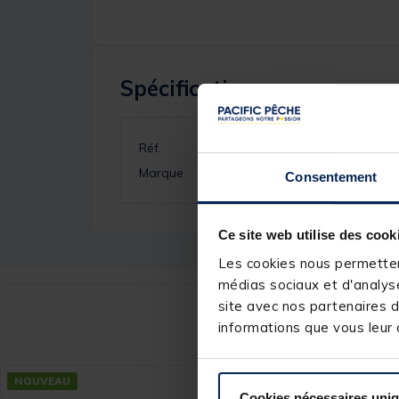
Spécifications
Réf.
Marque
Consentement
Ce site web utilise des cook
Les cookies nous permettent
médias sociaux et d'analyse
site avec nos partenaires d
Ce
informations que vous leur a
NOUVEAU
NOUVEAU
Cookies nécessaires uni