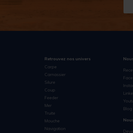
Retrouvez nos univers
Nous
Carpe
Rece
Carnassier
Face
Silure
Inst
Coup
Linke
Feeder
Yout
Mer
Blog 
Truite
Nous
Mouche
Navigation
Deven