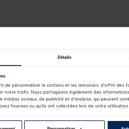
239456-1
TEOS
Détails
ies.
 de personnaliser le contenu et les annonces, d'offrir des fo
r notre trafic. Nous partageons également des informations s
e médias sociaux, de publicité et d'analyse, qui peuvent comb
s produits pourraient vous intéresse
vez fournies ou qu'ils ont collectées lors de votre utilisation
NOUVEAU
quement
Personnaliser
Aut