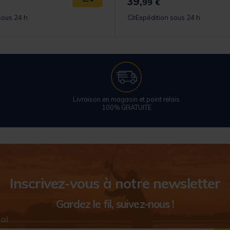
39,
Ajouter au panier
99 €
sous 24 h
Expédition sous 24 h
Livraison en magasin et point relais
100% GRATUITE
Inscrivez-vous à notre newsletter
Gardez le fil, suivez-nous !
ail