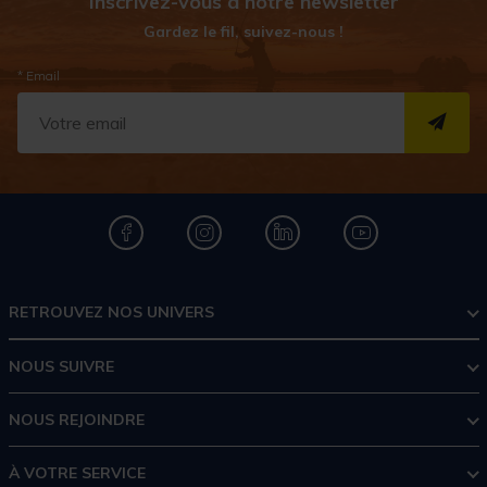
Inscrivez-vous à notre newsletter
Gardez le fil, suivez-nous !
* Email
S''I
RETROUVEZ NOS UNIVERS
NOUS SUIVRE
NOUS REJOINDRE
À VOTRE SERVICE