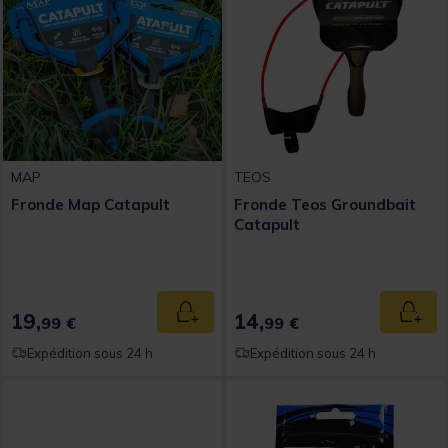
MAP
TEOS
Fronde Map Catapult
Fronde Teos Groundbait
Catapult
19,
14,
Ajouter au panier
Ajout
99 €
99 €
Expédition sous 24 h
Expédition sous 24 h