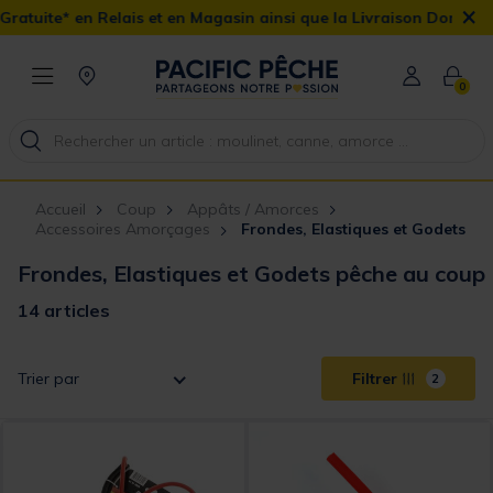
×
s et en Magasin ainsi que la Livraison Domicile offerte dès 90€
0
Accueil
Coup
Appâts / Amorces
Accessoires Amorçages
Frondes, Elastiques et Godets
Frondes, Elastiques et Godets pêche au coup
14 articles
Trier par
Filtrer
2