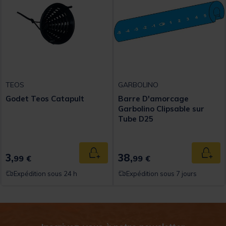
TEOS
GARBOLINO
Godet Teos Catapult
Barre D'amorcage
Garbolino Clipsable sur
Tube D25
3,
38,
Ajouter au panier
Ajout
99 €
99 €
Expédition sous 24 h
Expédition sous 7 jours