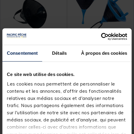
TEOS
MAP
Consentement
Détails
À propos des cookies
Godet Teos GroundBait
Godet à fronde Map
Extra Large
Catapult Spares
Ce site web utilise des cookies.
Les cookies nous permettent de personnaliser le
contenu et les annonces, d'offrir des fonctionnalités
4,
3,
Ajouter au panier
Ajout
99 €
99 €
relatives aux médias sociaux et d'analyser notre
Expédition sous 24 h
Expédition sous 24 h
trafic. Nous partageons également des informations
sur l'utilisation de notre site avec nos partenaires de
NOUVEAU
NOUVEAU
médias sociaux, de publicité et d'analyse, qui peuvent
combiner celles-ci avec d'autres informations que
vous leur avez fournies ou qu'ils ont collectées lors de