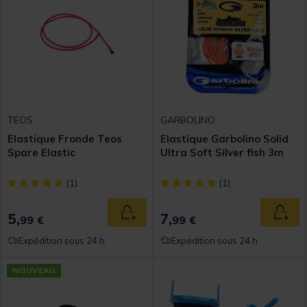
TEOS
GARBOLINO
Elastique Fronde Teos
Elastique Garbolino Solid
Spare Elastic
Ultra Soft Silver fish 3m
[object Object] out of 5 Customer Rating
[object Object] out of 5 Custom
(1)
(1)
5,
7,
Ajouter au panier
Ajout
99 €
99 €
Expédition sous 24 h
Expédition sous 24 h
NOUVEAU