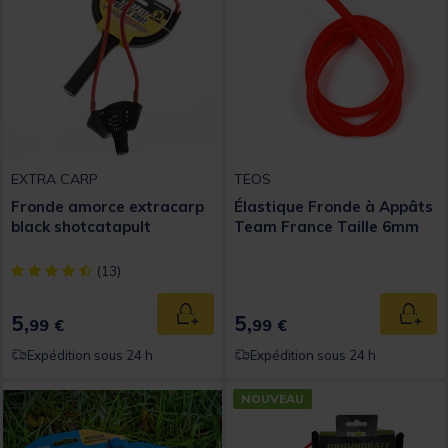
EXTRA CARP
TEOS
Fronde amorce extracarp
Élastique Fronde à Appâts
black shotcatapult
Team France Taille 6mm
[object Object] out of 5 Customer Rating
(13)
5,
5,
Ajouter au panier
Ajout
99 €
99 €
Expédition sous 24 h
Expédition sous 24 h
NOUVEAU