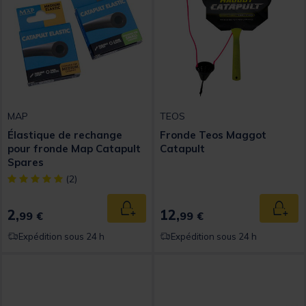
MAP
TEOS
Élastique de rechange
Fronde Teos Maggot
pour fronde Map Catapult
Catapult
Spares
[object Object] out of 5 Customer Rating
(2)
2,
12,
Ajouter au panier
Ajout
99 €
99 €
Expédition sous 24 h
Expédition sous 24 h