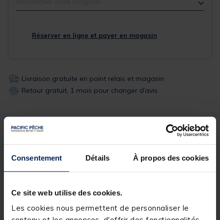
Rechercher votre magasin
Réserver en ligne et payer en magasin
Livraison gratuite en point relais et magasin
Retour gratuit, 1 mois pour changer d’avis
Description
Spécifications
Consentement
Détails
À propos des cookies
Description & détails
Détails
Ce site web utilise des cookies.
VS-3010
ND-Noir
Les cookies nous permettent de personnaliser le
contenu et les annonces, d'offrir des fonctionnalités