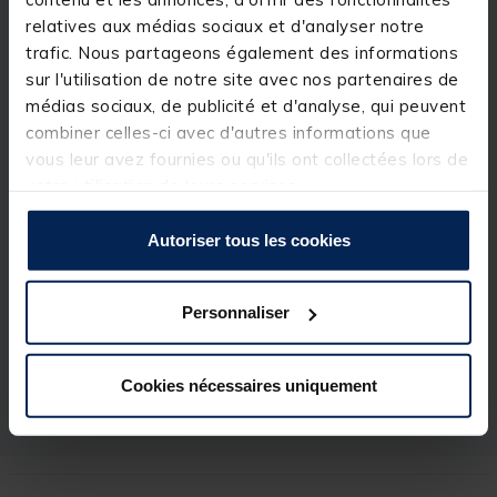
Boîte
Versus
multi-rangement à
compartiments
modulables
équipée de 3 séparations.
relatives aux médias sociaux et d'analyser notre
trafic. Nous partageons également des informations
sur l'utilisation de notre site avec nos partenaires de
médias sociaux, de publicité et d'analyse, qui peuvent
combiner celles-ci avec d'autres informations que
vous leur avez fournies ou qu'ils ont collectées lors de
Spécifications
votre utilisation de leurs services.
Réf.
20627-1
Autoriser tous les cookies
Marque
VERSUS
Dimensions
205 x 140 mm
Personnaliser
Matiere
plastique
Utilisation
multi-leurres
Cookies nécessaires uniquement