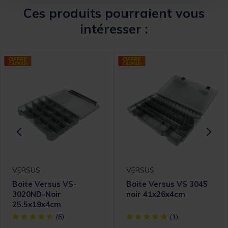
Ces produits pourraient vous
intéresser :
VERSUS
VERSUS
Boite Versus VS-
Boite Versus VS 3045
3020ND-Noir
noir 41x26x4cm
25.5x19x4cm
omer Rating
[object Object] out of 5 Customer Rating
[object Object] out of 5 Cust
(6)
(1)