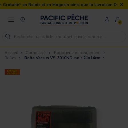
×
Relais et en Magasin ainsi que la Livraison Domicile offerte dès 
0
Accueil
Carnassier
Bagagerie et rangement
Boîtes
Boite Versus VS-3010ND-noir 21x14cm