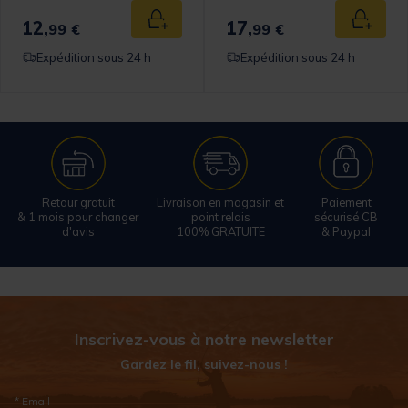
12,
17,
 au panier
Ajouter au panier
Ajouter
99 €
99 €
Expédition sous 24 h
Expédition sous 24 h
Retour gratuit
Livraison en magasin et
Paiement
& 1 mois pour changer
point relais
sécurisé CB
d'avis
100% GRATUITE
& Paypal
Inscrivez-vous à notre newsletter
Gardez le fil, suivez-nous !
* Email