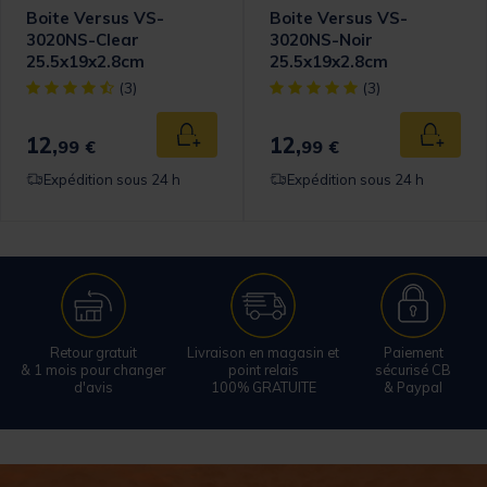
Boite Versus VS-
Boite Versus VS-
3020NS-Clear
3020NS-Noir
25.5x19x2.8cm
25.5x19x2.8cm
omer Rating
[object Object] out of 5 Customer Rating
[object Object] out of 5 Cust
(3)
(3)
12,
12,
 au panier
Ajouter au panier
Ajouter
99 €
99 €
Expédition sous 24 h
Expédition sous 24 h
Retour gratuit
Livraison en magasin et
Paiement
& 1 mois pour changer
point relais
sécurisé CB
d'avis
100% GRATUITE
& Paypal