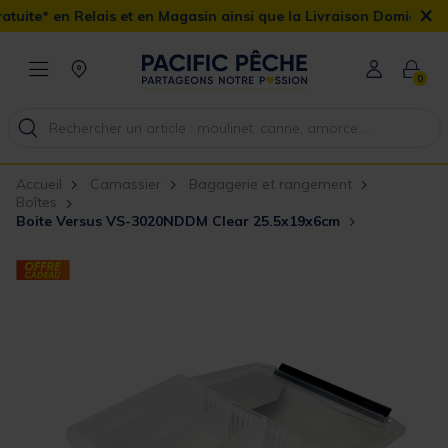
×
is et en Magasin ainsi que la Livraison Domicile offerte dès 90€
0
Accueil
Carnassier
Bagagerie et rangement
Boîtes
Boite Versus VS-3020NDDM Clear 25.5x19x6cm