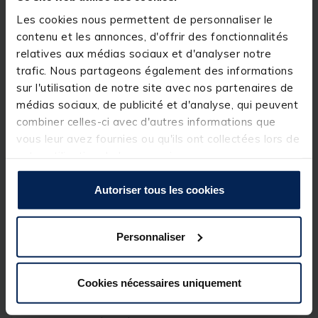
Description
Spécifications
Les cookies nous permettent de personnaliser le
contenu et les annonces, d'offrir des fonctionnalités
relatives aux médias sociaux et d'analyser notre
Description & détails
trafic. Nous partageons également des informations
sur l'utilisation de notre site avec nos partenaires de
Description
médias sociaux, de publicité et d'analyse, qui peuvent
La Versus VS-3020NDDM est une boite à
combiner celles-ci avec d'autres informations que
compartiments de haute qualité qui est un ajout
vous leur avez fournies ou qu'ils ont collectées lors de
indispensable à toute boîte à pêche. La boite de
votre utilisation de leurs services.
pêche en plastique est livrée avec 4 séparateurs en
plastique amovibles qui peuvent être placés dans
différentes fentes à l'intérieur de la boite pour créer
Autoriser tous les cookies
des compartiments de tailles différentes pour toutes
les tailles d'articles de pêche. La VS-3020NDDM est
également équipée d'un couvercle à charnière avec
une fermeture à loquet solide qui maintient le
Personnaliser
couvercle fermé pendant le transport.
- Boîtier en plastique transparent
Cookies nécessaires uniquement
- Couvercle à charnière
- 4 séparateurs en plastique amovibles
- Logo Versus doré gravé sur le couvercle