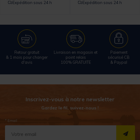
Expédition sous 24 h
Expédition sous 24 h
Retour gratuit
Livraison en magasin et
Paiement
& 1 mois pour changer
point relais
sécurisé CB
d'avis
100% GRATUITE
& Paypal
Inscrivez-vous à notre newsletter
Gardez le fil, suivez-nous !
* Email