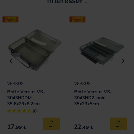
intéresser :
VERSUS
VERSUS
Boite Versus VS-
Boite Versus VS-
3043NDDM
3043ND2-noir
35.6x23x8.2cm
35x23x5cm
omer Rating
[object Object] out of 5 Customer Rating
(6)
17,
22,
 au panier
Ajouter au panier
Ajouter
99 €
49 €