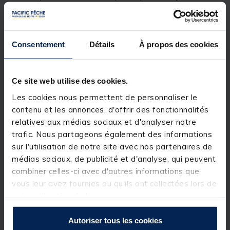
indispensable à toute boîte à pêche. La boite de
pêche en plastique n'a pas de séparations ou de
sections, ce qui permet aux utilisateurs de placer des
articles de pêche de différentes tailles à l'intérieur de
la boite. La VS-3043NDDM est également dotée d'un
Consentement
Détails
À propos des cookies
couvercle à charnière avec une fermeture à loquet
solide qui maintient le couvercle fermé pendant le
transport.
Ce site web utilise des cookies.
- Boîtier en plastique noir translucide
Les cookies nous permettent de personnaliser le
- Couvercle à charnière
- Autocollant du logo Versus sur le couvercle
contenu et les annonces, d'offrir des fonctionnalités
- Fermeture sécurisée par loquet en plastique
relatives aux médias sociaux et d'analyser notre
- Patte de suspension en plastique amovible
trafic. Nous partageons également des informations
sur l'utilisation de notre site avec nos partenaires de
Détails
médias sociaux, de publicité et d'analyse, qui peuvent
Caractéristiques de la
VS3043NDD
:
combiner celles-ci avec d'autres informations que
Dimensions : 356x230x82mm
vous leur avez fournies ou qu'ils ont collectées lors de
Poids : 558g
votre utilisation de leurs services.
Autoriser tous les cookies