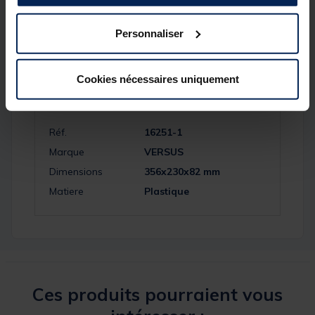
Personnaliser
Cookies nécessaires uniquement
Spécifications
Réf.
16251-1
Marque
VERSUS
Dimensions
356x230x82 mm
Matiere
Plastique
Ces produits pourraient vous