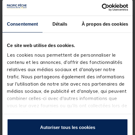
Versus. Cette boite en plastique de 20cm, de style
mouche, est équipée de 6 séparateurs en plastique
amovibles permettant de varier la taille des
compartiments pour s'adapter à tous vos articles
Consentement
Détails
À propos des cookies
de pêche. La VS-508 est dotée d'un couvercle en
plastique avec une fermeture à loquet solide pour
garantir que votre matériel de pêche reste à
l'intérieur de la boite pendant le transport. Cette
Ce site web utilise des cookies.
boite est fabriquée à partir d'un plastique
polypropylène résistant, de couleur noire
Les cookies nous permettent de personnaliser le
translucide.
contenu et les annonces, d'offrir des fonctionnalités
- Boîtier en plastique noir translucide
relatives aux médias sociaux et d'analyser notre
- Couvercle à charnière
trafic. Nous partageons également des informations
- 6 séparations en plastique amovibles
sur l'utilisation de notre site avec nos partenaires de
- Logo Versus doré gravé sur le couvercle
- Fermeture sécurisée par loquet en plastique
médias sociaux, de publicité et d'analyse, qui peuvent
- Patte de suspension en plastique amovible
combiner celles-ci avec d'autres informations que
vous leur avez fournies ou qu'ils ont collectées lors de
votre utilisation de leurs services.
Détails
Autoriser tous les cookies
Caractéristiques de la
VS504Black
: