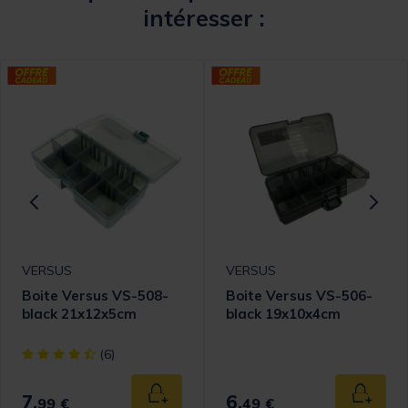
intéresser :
VERSUS
VERSUS
Boite Versus VS-508-
Boite Versus VS-506-
black 21x12x5cm
black 19x10x4cm
omer Rating
[object Object] out of 5 Customer Rating
(6)
7,
6,
 au panier
Ajouter au panier
Ajouter
99 €
49 €