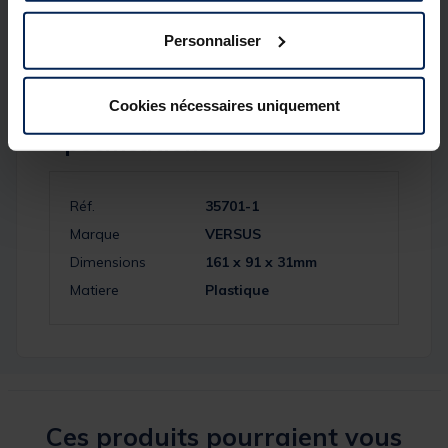
Dimensions : 206x104x41mm
Poids : 172g
Personnaliser
Cookies nécessaires uniquement
Spécifications
Réf.
35701-1
Marque
VERSUS
Dimensions
161 x 91 x 31mm
Matiere
Plastique
Ces produits pourraient vous