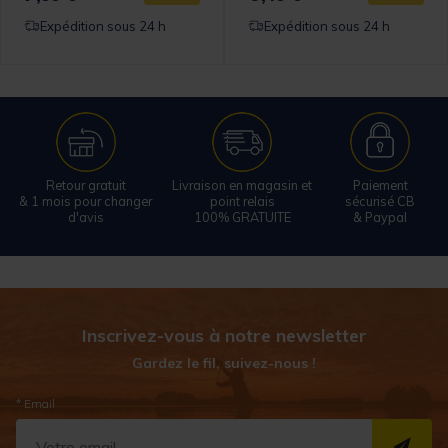
Expédition sous 24 h
Expédition sous 24 h
Retour gratuit
Livraison en magasin et
Paiement
& 1 mois pour changer
point relais
sécurisé CB
d'avis
100% GRATUITE
& Paypal
Inscrivez-vous à notre newsletter
Gardez le fil, suivez-nous !
* Email