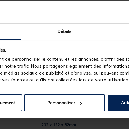
Détails
ies.
 de personnaliser le contenu et les annonces, d'offrir des fo
r notre trafic. Nous partageons également des informations s
e médias sociaux, de publicité et d'analyse, qui peuvent comb
vez fournies ou qu'ils ont collectées lors de votre utilisation
quement
Personnaliser
Aut
35693-1
VERSUS
232 x 122 x 32mm