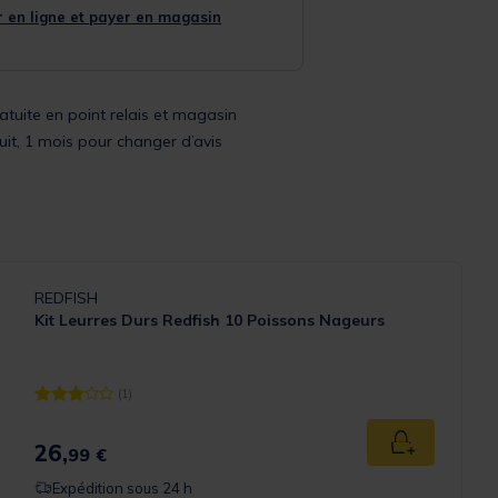
 en ligne et payer en magasin
ratuite en point relais et magasin
uit, 1 mois pour changer d’avis
REDFISH
Kit Leurres Durs Redfish 10 Poissons Nageurs
(1)
[object Object] out of 5 Customer Rating
26,
Ajouter au p
99 €
Expédition sous 24 h