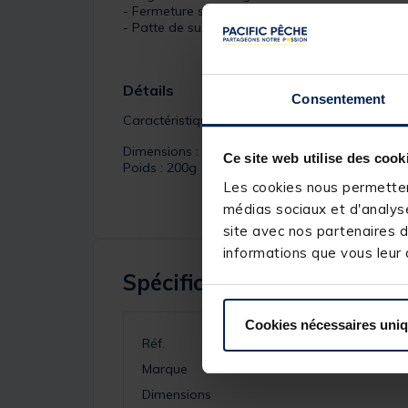
- Fermeture sécurisée par loquet en plastique
- Patte de suspension en plastique amovible
Détails
Consentement
Caractéristiques de la
VS820ND
:
Dimensions : 233x127x34mm
Ce site web utilise des cook
Poids : 200g
Les cookies nous permettent
médias sociaux et d'analyse
site avec nos partenaires d
informations que vous leur a
Spécifications
Cookies nécessaires uni
Réf.
Marque
Dimensions