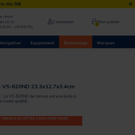
×
rte dès 90€
e client
Connexion
Mon panier
64 20 10
0
/12h30 - 13h30/17h)
Navigation
Equipement
Destockage
Marques
us VS-820ND 23.3x12.7x3.4cm
it : La VS-820ND de Versus est une boite à
 haute qualit&...
 VERSUS ACHETÉS VOUS N'EN PAYEZ