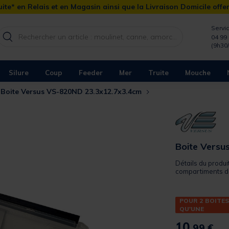
ite* en Relais et en Magasin ainsi que la Livraison Domicile offe
Servic
04 99 
(9h30
Silure
Coup
Feeder
Mer
Truite
Mouche
Boite Versus VS-820ND 23.3x12.7x3.4cm
Boite Vers
Détails du produ
compartiments de
POUR 2 BOITES
QU'UNE
10,
99 €