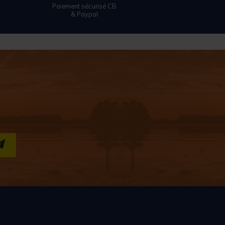
Paiement sécurisé CB
& Paypal
S''INSCRIRE