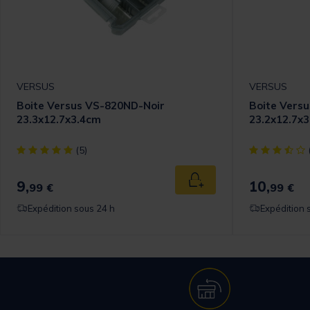
VERSUS
VERSUS
Boite Versus VS-820ND-Noir
Boite Vers
23.3x12.7x3.4cm
23.2x12.7x
[object Object] out of 5 Customer Rating
[object Objec
(5)
9,
10,
 au panier
Ajouter au panier
99 €
99 €
Expédition sous 24 h
Expédition 