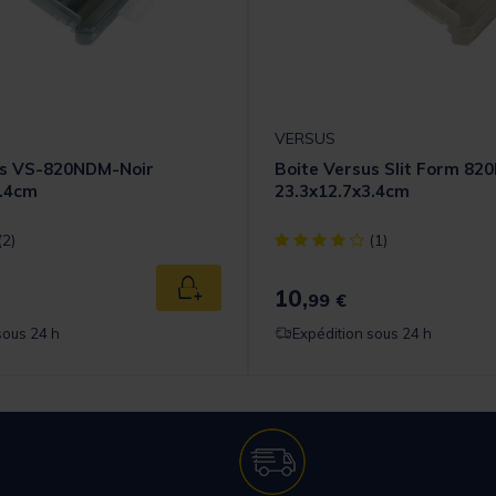
VERSUS
us VS-820NDM-Noir
Boite Versus Slit Form 82
3.4cm
23.3x12.7x3.4cm
t] out of 5 Customer Rating
[object Object] out of 5 Cust
(2)
(1)
10,
Ajouter au panier
99 €
sous 24 h
Expédition sous 24 h