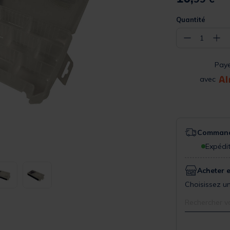
Quantité
−
+
1
Pay
avec
Commande
Expédit
Acheter 
Choisissez un
Rechercher v