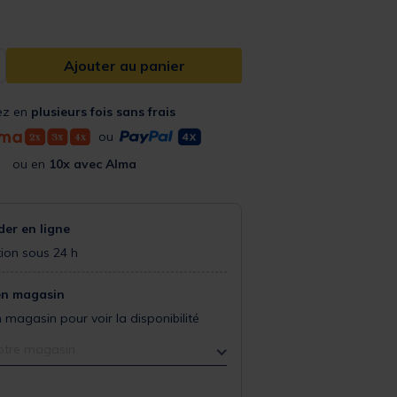
Ajouter au panier
ez en
plusieurs fois sans frais
ou
ou en
10x avec Alma
r en ligne
ion sous 24 h
en magasin
 magasin pour voir la disponibilité
otre magasin