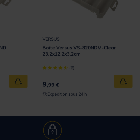
VERSUS
0ND
Boite Versus VS-820NDM-Clear
23.2x12.2x3.2cm
omer Rating
[object Object] out of 5 Customer Rating
(6)
9,
Ajouter au panier
Ajouter
99 €
Expédition sous 24 h