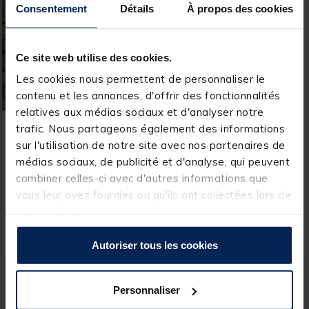
Consentement
Détails
À propos des cookies
Ce site web utilise des cookies.
Les cookies nous permettent de personnaliser le
contenu et les annonces, d'offrir des fonctionnalités
relatives aux médias sociaux et d'analyser notre
ACTIVE BAITS
trafic. Nous partageons également des informations
Graines sèches carpe
sur l'utilisation de notre site avec nos partenaires de
active baits tiger nuts
médias sociaux, de publicité et d'analyse, qui peuvent
micro.
combiner celles-ci avec d'autres informations que
[object Object] out of 5 Customer Rating
(5)
vous leur avez fournies ou qu'ils ont collectées lors de
votre utilisation de leurs services.
5,
Ajouter au panier
99 €
Expédition sous 24 h
Autoriser tous les cookies
Dans ce rayon, de nombreuses graines réputées pour la pêche de la
Personnaliser
carpe ont été sélectionnées pour leur qualité. Les
graines sèches