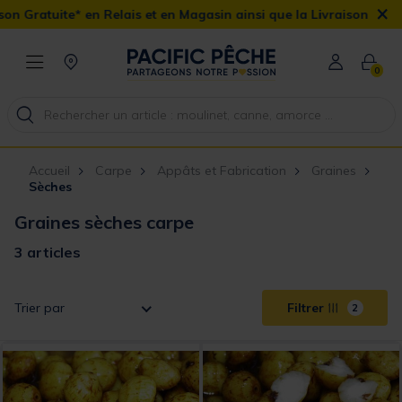
×
Gratuite* en Relais et en Magasin ainsi que la Livraison Domicile 
0
Accueil
Carpe
Appâts et Fabrication
Graines
Sèches
Graines sèches carpe
3 articles
Trier par
Filtrer
2