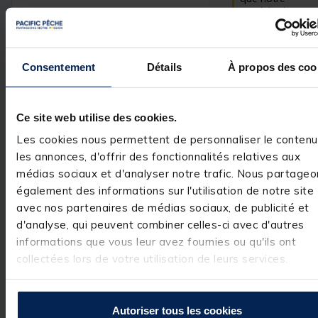
produit ait 
répondu à vos 
attentes.

Cordialement,

Consentement
Détails
À propos des coo
L'équipe Pacific 
Pêche.
Ce site web utilise des cookies.
Les cookies nous permettent de personnaliser le contenu
Avis vérifié
les annonces, d'offrir des fonctionnalités relatives aux
Bien
médias sociaux et d'analyser notre trafic. Nous partageo
également des informations sur l'utilisation de notre site
Avis du
24/06/2024
, suite
expérience du
24/05/2024
avec nos partenaires de médias sociaux, de publicité et
d'analyse, qui peuvent combiner celles-ci avec d'autres
Utile
(0)
Signaler
informations que vous leur avez fournies ou qu'ils ont
collectées lors de votre utilisation de leurs services.
Réponse de
pacificpeche.com
Bonjour, Merci 
Autoriser tous les cookies
beaucoup de 