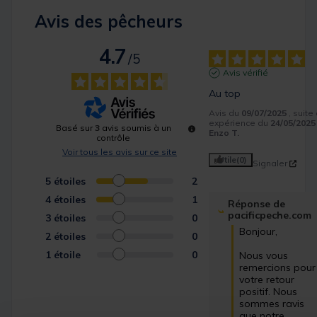
Avis des pêcheurs
4.7
/
5
Avis vérifié
Au top
Avis du
09/07/2025
, suite
expérience du
24/05/2025
Basé sur
3
avis soumis à un
Enzo T.
contrôle
Voir tous les avis sur ce site
Utile
(0)
Signaler
5
étoiles
2
4
étoiles
1
Réponse de
pacificpeche.com
3
étoiles
0
Bonjour,

2
étoiles
0
1
étoile
0
Nous vous 
remercions pour 
votre retour 
positif. Nous 
sommes ravis 
que notre 