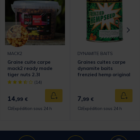
MACK2
DYNAMITE BAITS
Graine cuite carpe
Graines cuites carpe
mack2 ready made
dynamite baits
tiger nuts 2.3l
frenzied hemp original
700g
[object Object] out of 5 Customer Rating
(14)
14,
7,
 au panier
Ajouter au panier
Ajouter
99 €
99 €
Expédition sous 24 h
Expédition sous 24 h